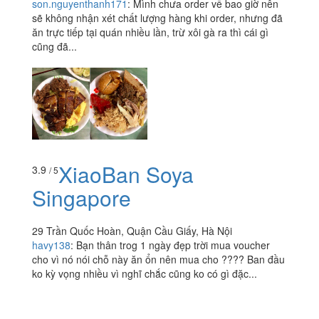
son.nguyenthanh171
:
Mình chưa order về bao giờ nên
sẽ không nhận xét chất lượng hàng khi order, nhưng đã
ăn trực tiếp tại quán nhiều lần, trừ xôi gà ra thì cái gì
cũng đã...
XiaoBan Soya
3.9
/ 5
Singapore
29 Trần Quốc Hoàn, Quận Cầu Giấy, Hà Nội
havy138
:
Bạn thân trog 1 ngày đẹp trời mua voucher
cho vì nó nói chỗ này ăn ổn nên mua cho ???? Ban đầu
ko kỳ vọng nhiều vì nghĩ chắc cũng ko có gì đặc...