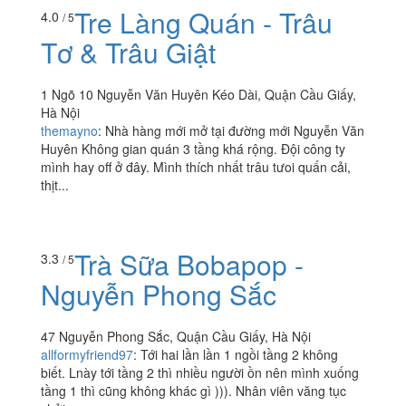
Tre Làng Quán - Trâu
4.0
/ 5
Tơ & Trâu Giật
1 Ngõ 10 Nguyễn Văn Huyên Kéo Dài, Quận Cầu Giấy,
Hà Nội
themayno
:
Nhà hàng mới mở tại đường mới Nguyễn Văn
Huyên Không gian quán 3 tầng khá rộng. Đội công ty
mình hay off ở đây. Mình thích nhất trâu tưoi quấn cải,
thịt...
Trà Sữa Bobapop -
3.3
/ 5
Nguyễn Phong Sắc
47 Nguyễn Phong Sắc, Quận Cầu Giấy, Hà Nội
allformyfriend97
:
Tới hai lần lần 1 ngồi tầng 2 không
biết. Lnày tới tầng 2 thì nhiều người ồn nên mình xuống
tầng 1 thì cũng không khác gì ))). Nhân viên văng tục