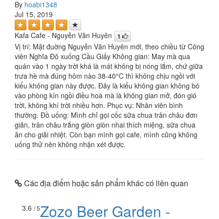
By
hoabi1348
Jul 15, 2019
Kafa Cafe - Nguyễn Văn Huyên
1
Vị trí: Mặt đuờng Nguyễn Văn Huyên mới, theo chiều từ Công
viên Nghĩa Đô xuống Cầu Giấy Không gian: May mà qua
quán vào 1 ngày trời khá là mát không bị nóng lắm, chứ giữa
trưa hè mà đúng hôm nào 38-40°C thì không chịu ngồi với
kiểu không gian này được. Đây là kiểu không gian không bó
vào phòng kín ngồi điều hoà mà là không gian mở, đón gió
trời, không khí trời nhiều hơn. Phục vụ: Nhân viên bình
thường. Đồ uống: Mình chỉ gọi cốc sữa chua trân châu đơn
giản, trân châu trắng giòn giòn nhai thích miệng, sữa chua
ăn cho giải nhiệt. Còn bạn mình gọi cafe, mình cũng không
uống thử nên không nhận xét được.
Các địa điểm hoặc sản phẩm khác có liên quan
Zozo Beer Garden -
3.6
/ 5