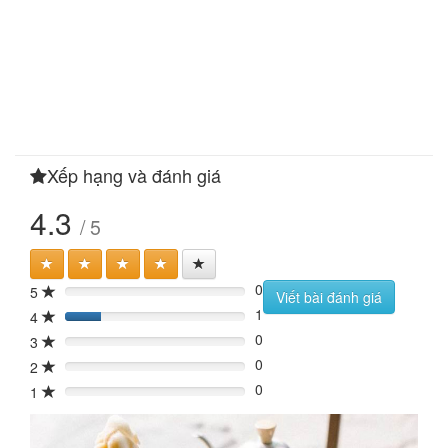
Xếp hạng và đánh giá
4.3
/ 5
0
5
0%
Viết bài đánh giá
1
4
20%
0
3
0%
0
2
0%
0
1
0%