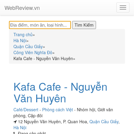
WebReview.vn
Toggl
navig
Trang chủ
»
Hà Nội
»
Quận Cầu Giấy
»
Công Viên Nghĩa Đô
»
Kafa Cafe - Nguyễn Văn Huyên
»
Kafa Cafe - Nguyễn
Văn Huyên
Café/Dessert
-
Phòng cách Việt
-
Nhóm hội
,
Giới văn
phòng
,
Cặp đôi
12 Nguyễn Văn Huyên, P. Quan Hoa,
Quận Cầu Giấy
,
Hà Nội
Đang cập nhật