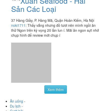
Xuân Seafood - Hải
Sản Các Loại
37 Hàng Giầy, P. Hàng Mã, Quận Hoàn Kiếm, Hà Nội
noki1711
:
Thấy vắng nhưng đồ tươi nên mình ngồi ăn
thử Ngon trên kỳ vọng 20 lần lun í. Mãi ăn ngon sựt nhớ
chụp hình để review mới chụp í
Xem thêm
Ăn uống
-
Du lịch
-