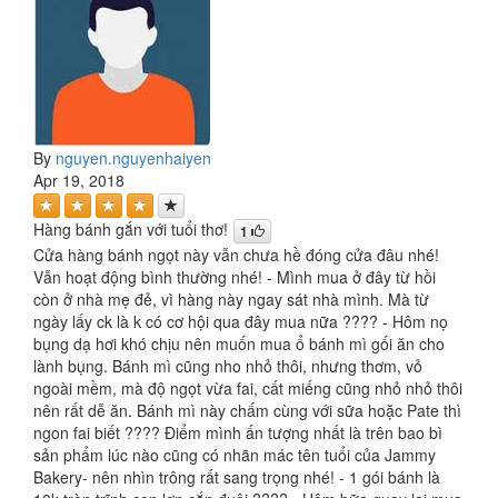
By
nguyen.nguyenhaiyen
Apr 19, 2018
Hàng bánh gắn với tuổi thơ!
1
Cửa hàng bánh ngọt này vẫn chưa hề đóng cửa đâu nhé!
Vẫn hoạt động bình thường nhé! - Mình mua ở đây từ hồi
còn ở nhà mẹ đẻ, vì hàng này ngay sát nhà mình. Mà từ
ngày lấy ck là k có cơ hội qua đây mua nữa ???? - Hôm nọ
bụng dạ hơi khó chịu nên muốn mua ổ bánh mì gối ăn cho
lành bụng. Bánh mì cũng nho nhỏ thôi, nhưng thơm, vỏ
ngoài mềm, mà độ ngọt vừa fai, cất miếng cũng nhỏ nhỏ thôi
nên rất dễ ăn. Bánh mì này chấm cùng với sữa hoặc Pate thì
ngon fai biết ???? Điểm mình ấn tượng nhất là trên bao bì
sản phẩm lúc nào cũng có nhãn mác tên tuổi của Jammy
Bakery- nên nhìn trông rất sang trọng nhé! - 1 gói bánh là