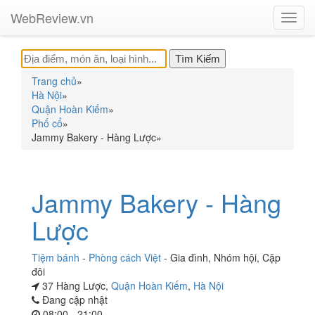
WebReview.vn
Toggl
navig
Trang chủ
»
Hà Nội
»
Quận Hoàn Kiếm
»
Phố cổ
»
Jammy Bakery - Hàng Lược
»
Jammy Bakery - Hàng
Lược
Tiệm bánh
-
Phòng cách Việt
-
Gia đình
,
Nhóm hội
,
Cặp
đôi
37 Hàng Lược,
Quận Hoàn Kiếm
,
Hà Nội
Đang cập nhật
08:00 - 21:00