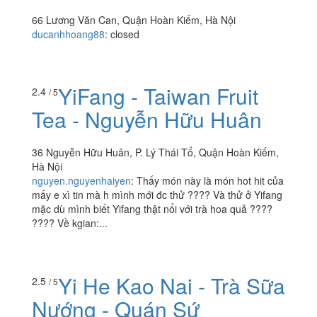
66 Lương Văn Can, Quận Hoàn Kiếm, Hà Nội
ducanhhoang88
:
closed
YiFang - Taiwan Fruit
2.4
/ 5
Tea - Nguyễn Hữu Huân
36 Nguyễn Hữu Huân, P. Lý Thái Tổ, Quận Hoàn Kiếm,
Hà Nội
nguyen.nguyenhaiyen
:
Thấy món này là món hot hit của
mấy e xì tin mà h mình mới đc thử ???? Và thử ở Yifang
mặc dù mình biết Yifang thật nổi với trà hoa quả ????
???? Về kgian:...
Yi He Kao Nai - Trà Sữa
2.5
/ 5
Nướng - Quán Sứ