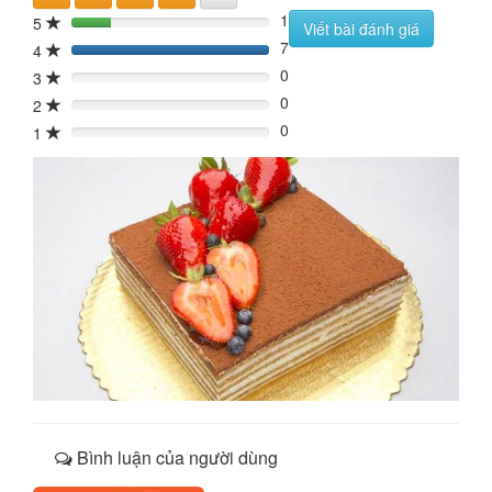
1
5
20%
Viết bài đánh giá
7
4
140%
0
3
0%
0
2
0%
0
1
0%
Bình luận của người dùng