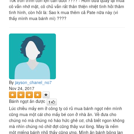
10k tròn trĩnh con lợn cắn đuôi ???? - Hôm bữa quay lại mua
cô vẫn nhớ mặt, cô chủ vẫn rất thân thiện nhiệt tình hỏi thăm
tình hình, còn hỏi là: Sao k mua thêm cả Pate nữa này (vì
thấy mình mua bánh mì) ????
By
jayson_chanel_no7
Nov 24, 2017
Bánh ngọt ăn được
1
Lúc chiều mấy em ở công ty có rủ mua bánh ngọt nên mình
cũng mua một cái cho mấy bé con ở nhà ăn. Về đưa cho
chúng nó mà chúng nó háo hức ghê cơ, chả biết ngon không
mà nhìn chúng nó chờ đợi cũng thây vui lòng. May là nếm
một miếng bánh nhỏ thấy cũng ưng. Mình ăn bánh bông lan