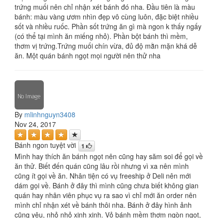
trứng muối nên chỉ nhận xét bánh đó nha. Đầu tiên là màu
bánh: màu vàng ươm nhìn đẹp vô cùng luôn, đặc biệt nhiều
sốt và nhiều ruốc. Phần sốt trứng ăn gì mà ngon k thấy ngấy
(có thể tại mình ăn miếng nhỏ). Phần bột bánh thì mềm,
thơm vị trứng.Trứng muối chín vừa, đủ độ mằn mặn khá dễ
ăn. Một quán bánh ngọt mọi người nên thử nha
By
mlinhnguyn3408
Nov 24, 2017
Bánh ngon tuyệt vời
1
Mình hay thích ăn bánh ngọt nên cũng hay săm soi để gọi về
ăn thử. Biết đến quán cũng lâu rồi nhưng vì xa nên mình
cũng ít gọi về ăn. Nhân tiện có vụ freeship ở Deli nên mới
dám gọi về. Bánh ở đây thì mình cũng chưa biết không gian
quán hay nhân viên phục vụ ra sao vì chỉ mới ăn order nên
mình chỉ nhận xét về bánh thôi nha. Bánh ở đây hình ảnh
cũng yêu, nhỏ nhỏ xinh xinh. Vỏ bánh mềm thơm ngòn ngọt,