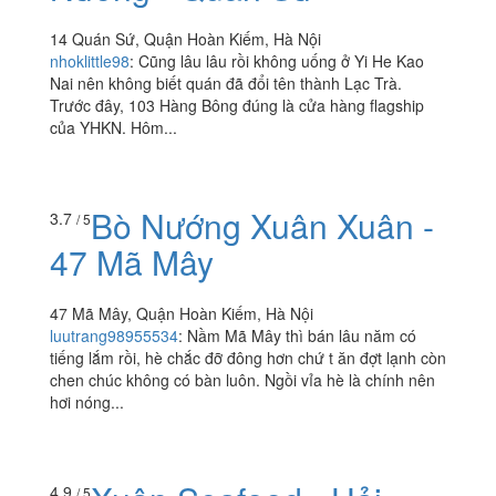
14 Quán Sứ, Quận Hoàn Kiếm, Hà Nội
nhoklittle98
:
Cũng lâu lâu rồi không uống ở Yi He Kao
Nai nên không biết quán đã đổi tên thành Lạc Trà.
Trước đây, 103 Hàng Bông đúng là cửa hàng flagship
của YHKN. Hôm...
Bò Nướng Xuân Xuân -
3.7
/ 5
47 Mã Mây
47 Mã Mây, Quận Hoàn Kiếm, Hà Nội
luutrang98955534
:
Nầm Mã Mây thì bán lâu năm có
tiếng lắm rồi, hè chắc đỡ đông hơn chứ t ăn đợt lạnh còn
chen chúc không có bàn luôn. Ngồi vỉa hè là chính nên
hơi nóng...
4.9
/ 5