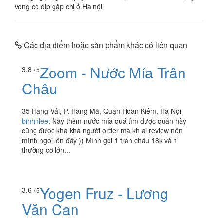
vọng có dịp gặp chị ở Hà nội
Các địa điểm hoặc sản phẩm khác có liên quan
Zoom - Nước Mía Trân
3.8
/ 5
Châu
35 Hàng Vải, P. Hàng Mã, Quận Hoàn Kiếm, Hà Nội
binhhlee
:
Nãy thèm nước mía quá tìm được quán này
cũng được kha khá người order mà kh ai review nên
mình ngoi lên đây )) Mình gọi 1 trân châu 18k và 1
thường cỡ lớn...
Yogen Fruz - Lương
3.6
/ 5
Văn Can