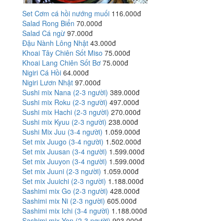
Set Cơm cá hồi nướng muối
116.000đ
Salad Rong Biển
70.000đ
Salad Cá ngừ
97.000đ
Đậu Nành Lông Nhật
43.000đ
Khoai Tây Chiên Sốt Miso
75.000đ
Khoai Lang Chiên Sốt Bơ
75.000đ
Nigiri Cá Hồi
64.000đ
Nigiri Lươn Nhật
97.000đ
Sushi mix Nana (2-3 người)
389.000đ
Sushi mix Roku (2-3 người)
497.000đ
Sushi mix Hachi (2-3 người)
270.000đ
Sushi mix Kyuu (2-3 người)
238.000đ
Sushi Mix Juu (3-4 người)
1.059.000đ
Set mix Juugo (3-4 người)
1.502.000đ
Set mix Juusan (3-4 người)
1.599.000đ
Set mix Juuyon (3-4 người)
1.599.000đ
Set mix Juuni (2-3 người)
1.059.000đ
Set mix Juuichi (2-3 người)
1.188.000đ
Sashimi mix Go (2-3 người)
428.000đ
Sashimi mix Ni (2-3 người)
605.000đ
Sashimi mix Ichi (3-4 người)
1.188.000đ
Sashimi mix Yon (2-3 người)
903.000đ