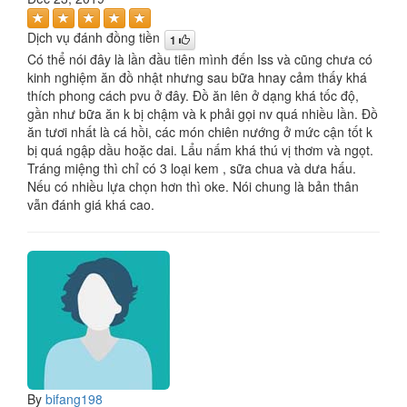
Dịch vụ đánh đồng tiền
1
Có thể nói đây là lần đầu tiên mình đến Iss và cũng chưa có
kinh nghiệm ăn đồ nhật nhưng sau bữa hnay cảm thấy khá
thích phong cách pvu ở đây. Đồ ăn lên ở dạng khá tốc độ,
gần như bữa ăn k bị chậm và k phải gọi nv quá nhiều lần. Đồ
ăn tươi nhất là cá hồi, các món chiên nướng ở mức cận tốt k
bị quá ngập dầu hoặc dai. Lẩu nấm khá thú vị thơm và ngọt.
Tráng miệng thì chỉ có 3 loại kem , sữa chua và dưa hấu.
Nếu có nhiều lựa chọn hơn thì oke. Nói chung là bản thân
vẫn đánh giá khá cao.
By
bifang198