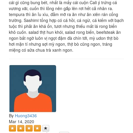
cái gì cũng bung bét, nhất là mấy cái cuộn Cali ý trứng cá
vương vãi, cuốn thì lỏng nên gắp lên rơi hết cả nhân ra.
tempura thì ăn ỉu xìu, đẫm mỡ ra ăn như ăn xiên rán cổng
trường. Sashimi tổng hợp có cá hồi, cá ngừ, cá kiếm với bạch
tuộc thì phải ăn khá ổn, tươi nhưng thiếu mất lá rong biển
khô cuốn. salad thịt hun khói, salad rong biển, beefsteak ăn
ngon bất ngờ luôn vị ngọt đậm đà chín tới, mỳ udon thịt bò
hơi mặn tí nhưng sợi mỳ ngon, thịt bò cũng ngon, tráng
miệng có sữa chua trà xanh ngon.
By
Huong3436
Mar 14, 2020