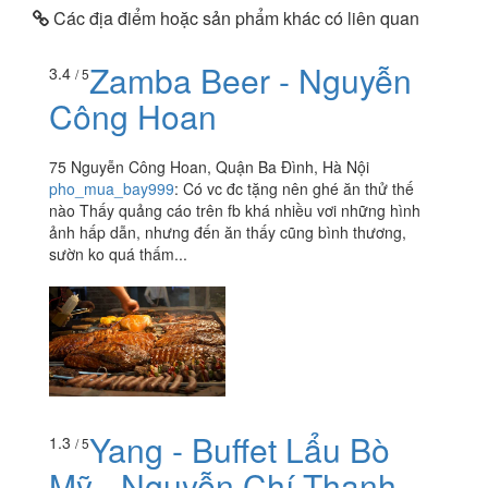
Các địa điểm hoặc sản phẩm khác có liên quan
Zamba Beer - Nguyễn
3.4
/ 5
Công Hoan
75 Nguyễn Công Hoan, Quận Ba Đình, Hà Nội
pho_mua_bay999
:
Có vc đc tặng nên ghé ăn thử thế
nào Thấy quảng cáo trên fb khá nhiều vơi những hình
ảnh hấp dẫn, nhưng đến ăn thấy cũng bình thương,
sườn ko quá thấm...
Yang - Buffet Lẩu Bò
1.3
/ 5
Mỹ - Nguyễn Chí Thanh