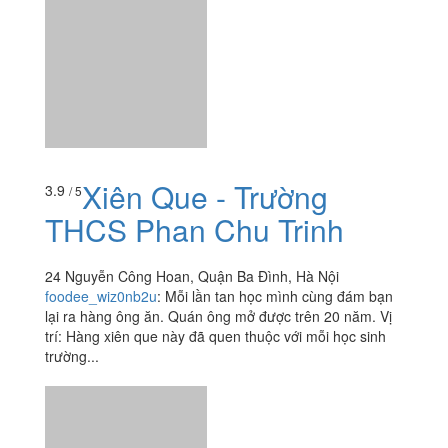
lại ra hàng ông ăn. Quán ông mở được trên 20 năm. Vị
trí: Hàng xiên que này đã quen thuộc với mỗi học sinh
trường...
Xem thêm
Ăn uống
-
Du lịch
-
Cưới hỏi
-
Làm đẹp
-
Vui chơi
-
Mua sắm
-
Giáo dục
-