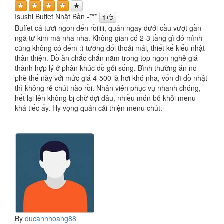
Isushi Buffet Nhật Bản -***
1
Buffet cá tươi ngon đến rồiiiii, quán ngay dưới cầu vượt gần
ngã tư kim mã nha nha. Không gian có 2-3 tầng gì đó mình
cũng không có đếm :) tương đối thoải mái, thiết kế kiểu nhật
thân thiện. Đồ ăn chắc chắn nằm trong top ngon nghẻ giá
thành hợp lý ở phân khúc đồ gỏi sống. Bình thường ăn no
phè thế này với mức giá 4-500 là hơi khó nha, vốn dĩ đồ nhật
thì không rẻ chút nào rồi. Nhân viên phục vụ nhanh chóng,
hết lại lên không bị chờ đợi đâu, nhiều món bỏ khỏi menu
khá tiếc ấy. Hy vọng quán cải thiện menu chút.
By
ducanhhoang88