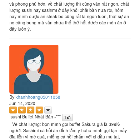
và phong phú hơn, về chất lượng thì cũng vẫn rất ngon, chất
lượng sushi hay sashimi ở đây khỏi phải bàn nữa rồi, hôm
nay mình được ăn steak bò cũng rất là ngon luôn, thật sự ăn
no căng bụng mà vẫn chưa thể thử hết được các món ăn ở
đây luôn ý.
By
khanhhoang05011058
Jun 14, 2020
Isushi Buffet Nhật Bản -***
1
- Về chất lượng: bọn mình gọi buffet Sakura giá là 399K/
người. Sashimi cá hồi ăn đỉnh lắm ý huhu mình gọi tận mấy
đĩa liền vì mê quá, miếng cá hồi chấm với xì dầu mù tạt,