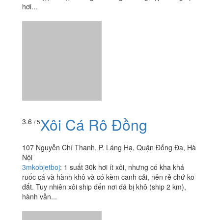
hơi...
Xôi Cá Rô Đồng
3.6
/ 5
107 Nguyễn Chí Thanh, P. Láng Hạ, Quận Đống Đa, Hà
Nội
3mkobjetboj
:
1 suất 30k hơi ít xôi, nhưng có kha khá
ruốc cá và hành khô và có kèm canh cải, nên rẻ chứ ko
đắt. Tuy nhiên xôi ship đến nơi đã bị khô (ship 2 km),
hành vẫn...
XINYI - Cơm Vịt Quay,
3.8
/ 5
Gà Nướng & Chè Kem Đài
Loan - Huỳnh Thúc Kháng