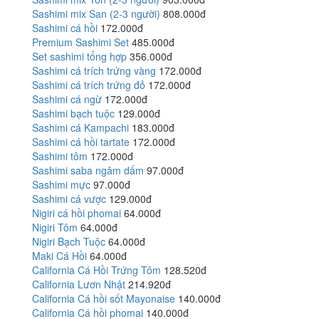
Sashimi mix San (2-3 người)
808.000đ
Sashimi cá hồi
172.000đ
Premium Sashimi Set
485.000đ
Set sashimi tổng hợp
356.000đ
Sashimi cá trích trứng vàng
172.000đ
Sashimi cá trích trứng đỏ
172.000đ
Sashimi cá ngừ
172.000đ
Sashimi bạch tuộc
129.000đ
Sashimi cá Kampachi
183.000đ
Sashimi cá hồi tartate
172.000đ
Sashimi tôm
172.000đ
Sashimi saba ngâm dấm
97.000đ
Sashimi mực
97.000đ
Sashimi cá vược
129.000đ
Nigiri cá hồi phomai
64.000đ
Nigiri Tôm
64.000đ
Nigiri Bạch Tuộc
64.000đ
Maki Cá Hồi
64.000đ
California Cá Hồi Trứng Tôm
128.520đ
California Lươn Nhật
214.920đ
California Cá hồi sốt Mayonaise
140.000đ
California Cá hồi phomai
140.000đ