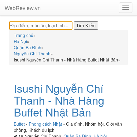
WebReview.vn
Toggl
navig
Trang chủ
»
Hà Nội
»
Quận Ba Đình
»
Nguyễn Chí Thanh
»
Isushi Nguyễn Chí Thanh - Nhà Hàng Buffet Nhật Bản
»
Isushi Nguyễn Chí
Thanh - Nhà Hàng
Buffet Nhật Bản
Buffet
-
Phong cách Nhật
-
Gia đình
,
Nhóm hội
,
Giới văn
phòng
,
Khách du lịch
16 Nguyễn Chí Thanh,
Quận Ba Đình
,
Hà Nội