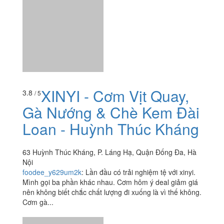
63 Huỳnh Thúc Kháng, P. Láng Hạ, Quận Đống Đa, Hà
Nội
foodee_y629um2k
:
Lần đầu có trải nghiệm tệ với xinyi.
Mình gọi ba phần khác nhau. Cơm hôm ý deal giảm giá
nên không biết chắc chất lượng đi xuống là vì thế không.
Cơm gà...
Xiên Que - Trường
3.9
/ 5
THCS Phan Chu Trinh
24 Nguyễn Công Hoan, Quận Ba Đình, Hà Nội
foodee_wiz0nb2u
:
Mỗi lần tan học mình cùng đám bạn