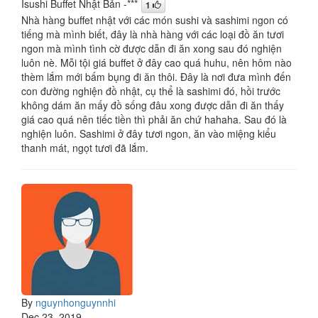
Isushi Buffet Nhật Bản -***
1
Nhà hàng buffet nhật với các món sushi và sashimi ngon có
tiếng mà mình biết, đây là nhà hàng với các loại đồ ăn tươi
ngon mà mình tình cờ được dẫn đi ăn xong sau đó nghiện
luôn nè. Mỗi tội giá buffet ở đây cao quá huhu, nên hôm nào
thèm lắm mới bấm bụng đi ăn thôi. Đây là nơi đưa mình đến
con đường nghiện đồ nhật, cụ thể là sashimi đó, hồi trước
không dám ăn mấy đồ sống đâu xong được dẫn đi ăn thấy
giá cao quá nên tiếc tiền thì phải ăn chứ hahaha. Sau đó là
nghiện luôn. Sashimi ở đây tươi ngon, ăn vào miệng kiểu
thanh mát, ngọt tươi đã lắm.
By
nguynhonguynnhi
Dec 23, 2019