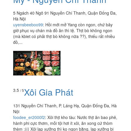
5 Ngách 40 Ngõ 91 Nguyễn Chí Thanh, Quận Đống Đa,
Hà Nội
uyensbeeboo99
:
Hồi mới mở Yang còn ngon, chứ bây
giờ phục vụ chán mà đồ ăn thì tệ. Thịt bò không ngon
(mà kbiet có phải thịt bò không nữa ??), thiếu rất nhiều
đồ,...
Xôi Gia Phát
3.5
/ 5
131 Nguyễn Chí Thanh, P. Láng Hạ, Quận Đống Đa, Hà
Nội
foodee_er2000f2
:
Xôi thịt kho tàu: Nước thịt ăn bao phê,
hành phi cực thơm, mỗi tội hơi ít xôi, ăn xong cứ thòm
thèm :((( Xôi lạp xưởng thì ko ngon bằng, lạp xưởng bị