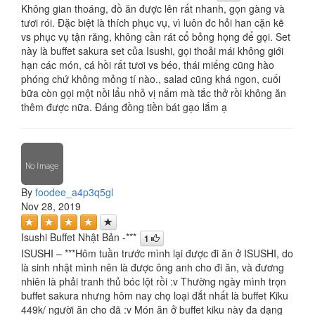
Không gian thoáng, đồ ăn được lên rất nhanh, gọn gàng và
tươi rói. Đặc biệt là thích phục vụ, vì luôn đc hỏi han cặn kẽ
vs phục vụ tận răng, không cần rát cổ bỏng họng để gọi. Set
này là buffet sakura set của Isushi, gọi thoải mái không giới
hạn các món, cá hồi rất tươi vs béo, thái miếng cũng hào
phóng chứ không mỏng tí nào., salad cũng khá ngon, cuối
bữa còn gọi một nồi lẩu nhỏ vị nấm mà tắc thở rồi không ăn
thêm được nữa. Đáng đồng tiền bát gạo lắm ạ
By
foodee_a4p3q5gl
Nov 28, 2019
Isushi Buffet Nhật Bản -***
1
ISUSHI – ***Hôm tuần trước mình lại được đi ăn ở ISUSHI, do
là sinh nhật mình nên là được ông anh cho đi ăn, và đương
nhiên là phải tranh thủ bóc lột rồi :v Thường ngày mình trọn
buffet sakura nhưng hôm nay chọ loại đắt nhất là buffet Kiku
449k/ người ăn cho đã :v Món ăn ở buffet kiku này đa dạng