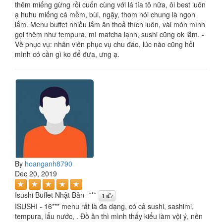
thêm miếng gừng rồi cuốn cùng với lá tía tô nữa, ôi best luôn
ạ huhu miếng cá mềm, bùi, ngậy, thơm nói chung là ngon
lắm. Menu buffet nhiều lắm ăn thoả thích luôn, vài món mình
gọi thêm như tempura, mì matcha lạnh, sushi cũng ok lắm. -
Về phục vụ: nhân viên phục vụ chu đáo, lúc nào cũng hỏi
mình có cần gì ko để đưa, ưng ạ.
By
hoanganh8790
Dec 20, 2019
Isushi Buffet Nhật Bản -***
1
ISUSHI - 16*** menu rất là đa dạng, có cả sushi, sashimi,
tempura, lẩu nước, . Đồ ăn thì mình thấy kiểu làm vội ý, nên