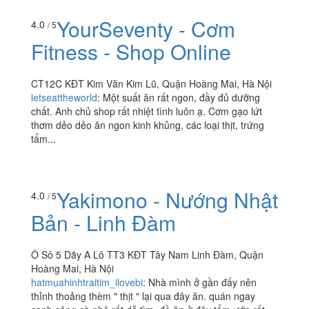
YourSeventy - Cơm
4.0
/ 5
Fitness - Shop Online
CT12C KĐT Kim Văn Kim Lũ, Quận Hoàng Mai, Hà Nội
letseattheworld
:
Một suất ăn rất ngon, đầy đủ dưỡng
chất. Anh chủ shop rất nhiệt tình luôn ạ. Cơm gạo lứt
thơm dẻo dẻo ăn ngon kinh khủng, các loại thịt, trứng
tẩm...
Yakimono - Nướng Nhật
4.0
/ 5
Bản - Linh Đàm
Ô Sô 5 Dãy A Lô TT3 KĐT Tây Nam Linh Đàm, Quận
Hoàng Mai, Hà Nội
hatmuahinhtraitim_ilovebi
:
Nhà mình ở gần đấy nên
thỉnh thoảng thèm " thịt " lại qua đây ăn. quán ngay