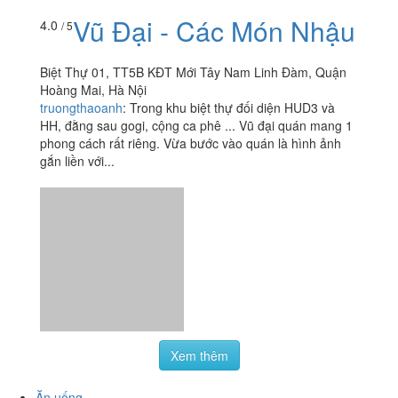
Vũ Đại - Các Món Nhậu
4.0
/ 5
Biệt Thự 01, TT5B KĐT Mới Tây Nam Linh Đàm, Quận
Hoàng Mai, Hà Nội
truongthaoanh
:
Trong khu biệt thự đối diện HUD3 và
HH, đằng sau gogi, cộng ca phê ... Vũ đại quán mang 1
phong cách rất riêng. Vừa bước vào quán là hình ảnh
gắn liền với...
Xem thêm
Ăn uống
-