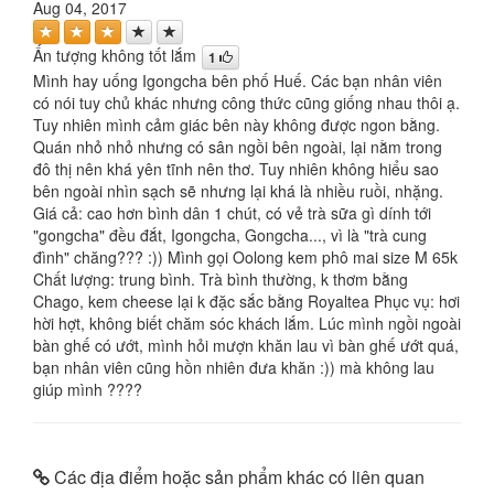
Aug 04, 2017
Ấn tượng không tốt lắm
1
Mình hay uống Igongcha bên phố Huế. Các bạn nhân viên
có nói tuy chủ khác nhưng công thức cũng giống nhau thôi ạ.
Tuy nhiên mình cảm giác bên này không được ngon bằng.
Quán nhỏ nhỏ nhưng có sân ngồi bên ngoài, lại nằm trong
đô thị nên khá yên tĩnh nên thơ. Tuy nhiên không hiểu sao
bên ngoài nhìn sạch sẽ nhưng lại khá là nhiều ruồi, nhặng.
Giá cả: cao hơn bình dân 1 chút, có vẻ trà sữa gì dính tới
"gongcha" đều đắt, Igongcha, Gongcha..., vì là "trà cung
đình" chăng??? :)) Mình gọi Oolong kem phô mai size M 65k
Chất lượng: trung bình. Trà bình thường, k thơm bằng
Chago, kem cheese lại k đặc sắc bằng Royaltea Phục vụ: hơi
hời hợt, không biết chăm sóc khách lắm. Lúc mình ngồi ngoài
bàn ghế có ướt, mình hỏi mượn khăn lau vì bàn ghế ướt quá,
bạn nhân viên cũng hồn nhiên đưa khăn :)) mà không lau
giúp mình ????
Các địa điểm hoặc sản phẩm khác có liên quan