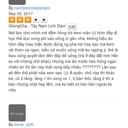
By
candysocoladangloi
Sep 03, 2017
IGongCha - Tây Nam Linh Đàm
1
Nơi làm cho mình mê đắm hồng trà kem mặn ))) hôm đấy đi
học thể dục xong phi vào uống vì gần nhà, không hiểu do
hôm đấy may mắn được đúng ng pha hịn hay sao mà kem
rất thơm và ngon, kiểu cứ muốn uống mãi ko ngừng ý, thế là
lsau cũng quyết tâm đến đây để uống (trà ở đây đắt hơn hẳn
so với những chỗ khác) nhưng mà lần trước hào hứng ngạc
nhiên bn thì lần này thất vọng bấy nhiêu ???????? Lần sau
sẽ đến thử phát nữa xem sao :))) À quên, chỗ này thì khác
bé, có 2 tầng, tầng 1 thì cũng có 1, 2 bàn thôi, tầng 2 thì 4
bàn nhưng chật hẹp lắm, mà ko biết có bàn bên ngoài ko
nữa
By
kimie_s2th