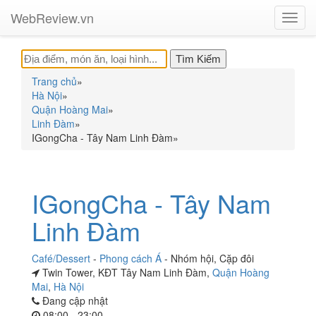
WebReview.vn
Toggl
navig
Trang chủ
»
Hà Nội
»
Quận Hoàng Mai
»
Linh Đàm
»
IGongCha - Tây Nam Linh Đàm
»
IGongCha - Tây Nam
Linh Đàm
Café/Dessert
-
Phong cách Á
-
Nhóm hội
,
Cặp đôi
Twin Tower, KĐT Tây Nam Linh Đàm,
Quận Hoàng
Mai
,
Hà Nội
Đang cập nhật
08:00 - 23:00