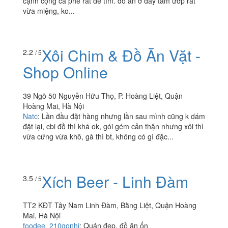
cạnh cộng cà phê rất dễ tìm. đồ ăn ở đây tẩm ướp rất
vừa miệng, ko...
Xôi Chim & Đồ Ăn Vặt -
2.2
/ 5
Shop Online
39 Ngõ 50 Nguyễn Hữu Thọ, P. Hoàng Liệt, Quận
Hoàng Mai, Hà Nội
Natc
:
Lần đầu đặt hàng nhưng lần sau mình cũng k dám
đặt lại, cbi đồ thì khá ok, gói gém cản thận nhưng xôi thì
vừa cứng vừa khô, gà thì bt, không có gì đặc...
Xích Beer - Linh Đàm
3.5
/ 5
TT2 KĐT Tây Nam Linh Đàm, Bằng Liệt, Quận Hoàng
Mai, Hà Nội
foodee_210gonhi
:
Quán đẹp, đồ ăn ổn