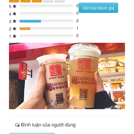
0
5
0%
Viết bài đánh giá
0
4
0%
2
3
40%
1
2
20%
0
1
0%
Bình luận của người dùng