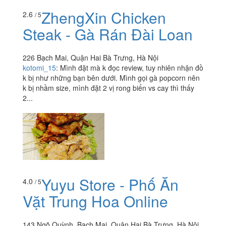
ZhengXin Chicken
2.6
/ 5
Steak - Gà Rán Đài Loan
226 Bạch Mai, Quận Hai Bà Trưng, Hà Nội
kotomi_15
:
Mình đặt mà k đọc review, tuy nhiên nhận đồ
k bị như những bạn bên dưới. Mình gọi gà popcorn nên
k bị nhầm size, mình đặt 2 vị rong biển vs cay thì thấy
2...
Yuyu Store - Phố Ăn
4.0
/ 5
Vặt Trung Hoa Online
143 Ngõ Quỳnh, Bạch Mai, Quận Hai Bà Trưng, Hà Nội