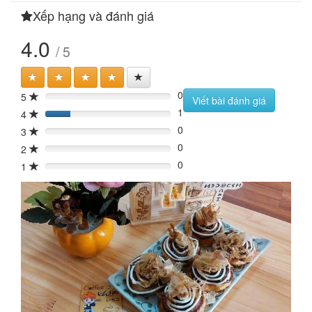
Xếp hạng và đánh giá
4.0
/ 5
0
5
0%
Viết bài đánh giá
1
4
20%
0
3
0%
0
2
0%
0
1
0%