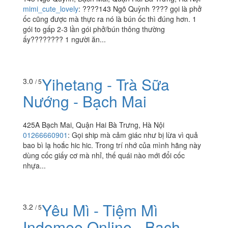
mimi_cute_lovely
:
????143 Ngõ Quỳnh ???? gọi là phở
ốc cũng được mà thực ra nó là bún ốc thì đúng hơn. 1
gói to gấp 2-3 lần gói phở/bún thông thường
ấy???????? 1 người ăn...
Yihetang - Trà Sữa
3.0
/ 5
Nướng - Bạch Mai
425A Bạch Mai, Quận Hai Bà Trưng, Hà Nội
01266660901
:
Gọi ship mà cảm giác như bị lừa vì quả
bao bì lạ hoắc hic hic. Trong trí nhớ của mình hãng này
dùng cốc giấy cơ mà nhỉ, thế quái nào mới đổi cốc
nhựa...