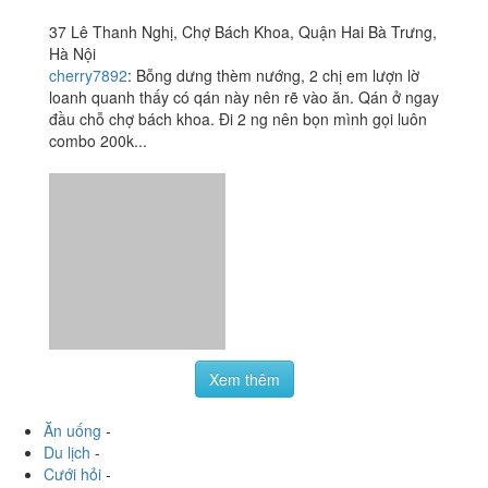
Yến Béo - Nướng Các
3.6
/ 5
Loại
37 Lê Thanh Nghị, Chợ Bách Khoa, Quận Hai Bà Trưng,
Hà Nội
cherry7892
:
Bỗng dưng thèm nướng, 2 chị em lượn lờ
loanh quanh thấy có qán này nên rẽ vào ăn. Qán ở ngay
đầu chỗ chợ bách khoa. Đi 2 ng nên bọn mình gọi luôn
combo 200k...
Xem thêm