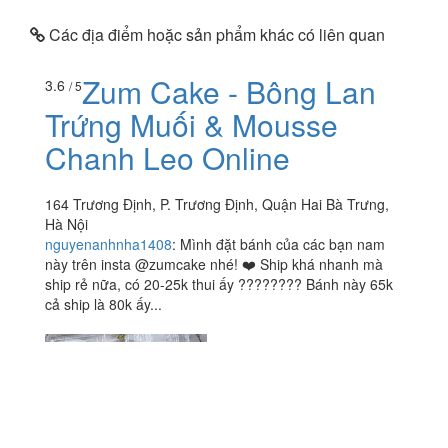
Các địa điểm hoặc sản phẩm khác có liên quan
Zum Cake - Bông Lan
3.6
/ 5
Trứng Muối & Mousse
Chanh Leo Online
164 Trương Định, P. Trương Định, Quận Hai Bà Trưng,
Hà Nội
nguyenanhnha1408
:
Mình đặt bánh của các bạn nam
này trên insta @zumcake nhé! ❤️ Ship khá nhanh mà
ship rẻ nữa, có 20-25k thui ấy ???????? Bánh này 65k
cả ship là 80k ấy...