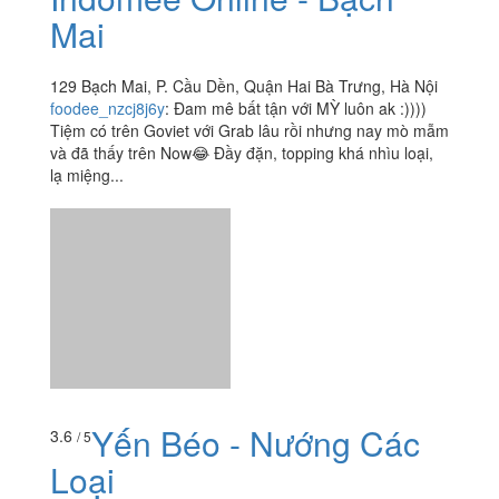
Yêu Mì - Tiệm Mì
3.2
/ 5
Indomee Online - Bạch
Mai
129 Bạch Mai, P. Cầu Dền, Quận Hai Bà Trưng, Hà Nội
foodee_nzcj8j6y
:
Đam mê bất tận với MỲ luôn ak :))))
Tiệm có trên Goviet với Grab lâu rồi nhưng nay mò mẫm
và đã thấy trên Now😂 Đầy đặn, topping khá nhìu loại,
lạ miệng...