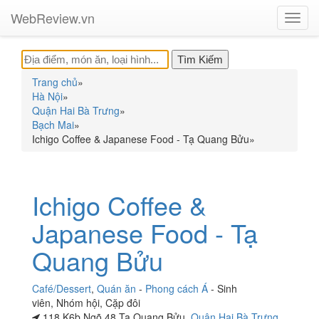
WebReview.vn
Toggl
navig
Trang chủ
»
Hà Nội
»
Quận Hai Bà Trưng
»
Bạch Mai
»
Ichigo Coffee & Japanese Food - Tạ Quang Bửu
»
Ichigo Coffee &
Japanese Food - Tạ
Quang Bửu
Café/Dessert
,
Quán ăn
-
Phong cách Á
-
Sinh
viên
,
Nhóm hội
,
Cặp đôi
118 K6b Ngõ 48 Tạ Quang Bửu,
Quận Hai Bà Trưng
,