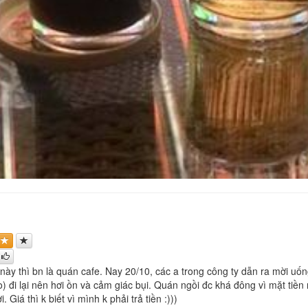
này thì bn là quán cafe. Nay 20/10, các a trong công ty dẫn ra mời uốn
o) đi lại nên hơi ồn và cảm giác bụi. Quán ngồi đc khá đông vì mặt tiề
. Giá thì k biết vì mình k phải trả tiền :)))