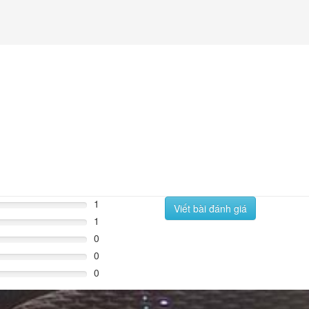
1
Viết bài đánh giá
1
0
0
0