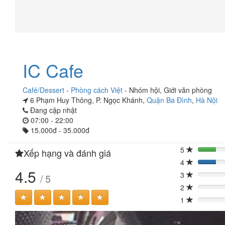
IC Cafe
Café/Dessert
-
Phòng cách Việt
-
Nhóm hội
,
Giới văn phòng
6 Phạm Huy Thông, P. Ngọc Khánh,
Quận Ba Đình
,
Hà Nội
Đang cập nhật
07:00 - 22:00
15.000đ - 35.000đ
5
Xếp hạng và đánh giá
20%
4
20%
4.5
3
/ 5
0%
2
0%
1
0%