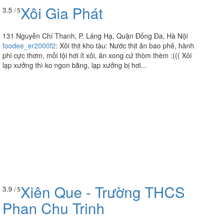
Xôi Gia Phát
3.5
/ 5
131 Nguyễn Chí Thanh, P. Láng Hạ, Quận Đống Đa, Hà Nội
foodee_er2000f2
:
Xôi thịt kho tàu: Nước thịt ăn bao phê, hành
phi cực thơm, mỗi tội hơi ít xôi, ăn xong cứ thòm thèm :((( Xôi
lạp xưởng thì ko ngon bằng, lạp xưởng bị hơi...
Xiên Que - Trường THCS
3.9
/ 5
Phan Chu Trinh