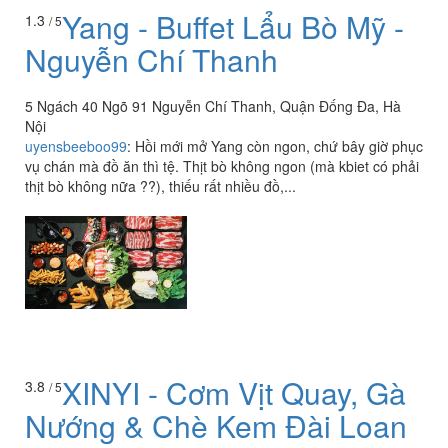
Yang - Buffet Lẩu Bò Mỹ -
1.3
/ 5
Nguyễn Chí Thanh
5 Ngách 40 Ngõ 91 Nguyễn Chí Thanh, Quận Đống Đa, Hà
Nội
uyensbeeboo99
:
Hồi mới mở Yang còn ngon, chứ bây giờ phục
vụ chán mà đồ ăn thì tệ. Thịt bò không ngon (mà kbiet có phải
thịt bò không nữa ??), thiếu rất nhiều đồ,...
XINYI - Cơm Vịt Quay, Gà
3.8
/ 5
Nướng & Chè Kem Đài Loan