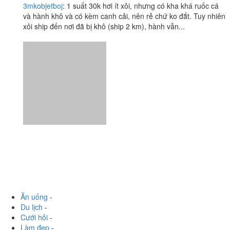
3mkobjetboj
:
1 suất 30k hơi ít xôi, nhưng có kha khá ruốc cá
và hành khô và có kèm canh cải, nên rẻ chứ ko đắt. Tuy nhiên
xôi ship đến nơi đã bị khô (ship 2 km), hành vẫn...
Ăn uống
-
Du lịch
-
Cưới hỏi
-
Làm đẹp
-