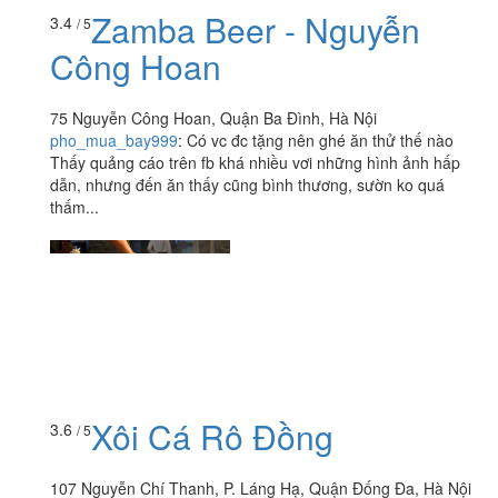
Zamba Beer - Nguyễn
3.4
/ 5
Công Hoan
75 Nguyễn Công Hoan, Quận Ba Đình, Hà Nội
pho_mua_bay999
:
Có vc đc tặng nên ghé ăn thử thế nào
Thấy quảng cáo trên fb khá nhiều vơi những hình ảnh hấp
dẫn, nhưng đến ăn thấy cũng bình thương, sườn ko quá
thấm...
Xôi Cá Rô Đồng
3.6
/ 5
107 Nguyễn Chí Thanh, P. Láng Hạ, Quận Đống Đa, Hà Nội