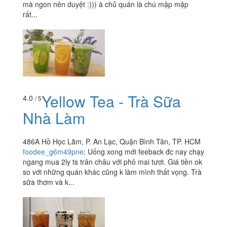
mà ngon nên duyệt :))) à chủ quán là chú mập mập
rất...
Yellow Tea - Trà Sữa
4.0
/ 5
Nhà Làm
486A Hồ Học Lãm, P. An Lạc, Quận Bình Tân, TP. HCM
foodee_g6m49pne
:
Uống xong mới feeback đc nay chạy
ngang mua 2ly ts trân châu với phô mai tươi. Giá tiền ok
so với những quán khác cũng k làm mình thất vọng. Trà
sữa thơm và k...