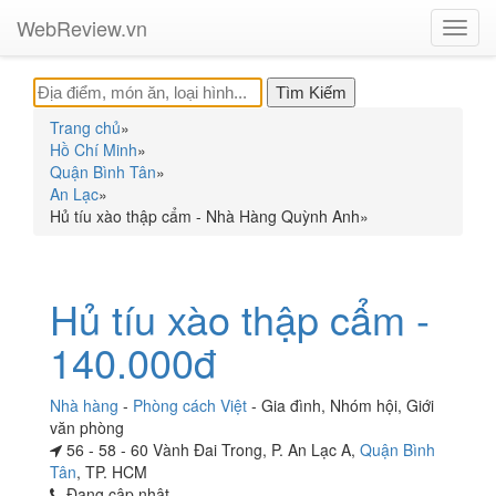
WebReview.vn
Toggl
navig
Trang chủ
»
Hồ Chí Minh
»
Quận Bình Tân
»
An Lạc
»
Hủ tíu xào thập cẩm - Nhà Hàng Quỳnh Anh
»
Hủ tíu xào thập cẩm -
140.000đ
Nhà hàng
-
Phòng cách Việt
-
Gia đình
,
Nhóm hội
,
Giới
văn phòng
56 - 58 - 60 Vành Đai Trong, P. An Lạc A,
Quận Bình
Tân
, TP. HCM
Đang cập nhật