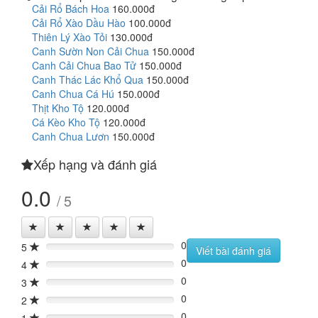
Cải Rổ Bách Hoa
160.000đ
Cải Rổ Xào Dầu Hào
100.000đ
Thiên Lý Xào Tỏi
130.000đ
Canh Sườn Non Cải Chua
150.000đ
Canh Cải Chua Bao Tử
150.000đ
Canh Thác Lác Khổ Qua
150.000đ
Canh Chua Cá Hú
150.000đ
Thịt Kho Tộ
120.000đ
Cá Kèo Kho Tộ
120.000đ
Canh Chua Lươn
150.000đ
Xếp hạng và đánh giá
0.0
/ 5
0
5
0%
Viết bài đánh giá
0
4
0%
0
3
0%
0
2
0%
0