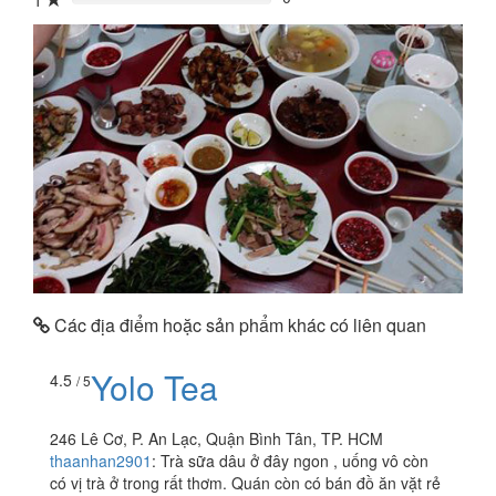
1
0%
Các địa điểm hoặc sản phẩm khác có liên quan
Yolo Tea
4.5
/ 5
246 Lê Cơ, P. An Lạc, Quận Bình Tân, TP. HCM
thaanhan2901
:
Trà sữa dâu ở đây ngon , uống vô còn
có vị trà ở trong rất thơm. Quán còn có bán đồ ăn vặt rẻ