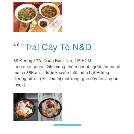
Trái Cây Tô N&D
4.0
/ 5
66 Đường 17A, Quận Bình Tân, TP. HCM
tung.duongngoc
:
Ghé cùng nhóm bạn 4 người, ăn no nê
mà có 88K ah... được khuyến mãi thêm hạt Hướng
Dương nữa...:) Đi siêu thị mới xong, ghé đây ăn là ngon
tuyệt:)
Xem thêm