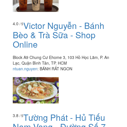
Victor Nguyễn - Bánh
4.0
/ 5
Bèo & Trà Sữa - Shop
Online
Block A9 Chung Cư Ehome 3, 103 Hồ Học Lãm, P. An
Lạc, Quận Bình Tân, TP. HCM
ntuan.nguyen
:
BÁNH RẤT NGON
Tường Phát - Hủ Tiếu
3.8
/ 5
Nam Vang - Đường Số 7