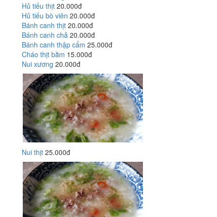
Hủ tiếu thịt
20.000đ
Hủ tiếu bò viên
20.000đ
Bánh canh thịt
20.000đ
Bánh canh chả
20.000đ
Bánh canh thập cẩm
25.000đ
Cháo thịt bằm
15.000đ
Nui xương
20.000đ
Nui thịt
25.000đ