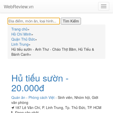
WebReview.vn
Toggl
navig
Trang chủ
»
Hồ Chí Minh
»
Quận Thủ Đức
»
Linh Trung
»
Hủ tiếu sườn - Anh Thư - Cháo Thịt Bằm, Hủ Tiếu &
Bánh Canh
»
Hủ tiếu sườn -
20.000đ
Quán ăn
-
Phòng cách Việt
-
Sinh viên
,
Nhóm hội
,
Giới
văn phòng
187 Lê Văn Chí, P. Linh Trung, Tp. Thủ Đức, TP. HCM
Đang cập nhật