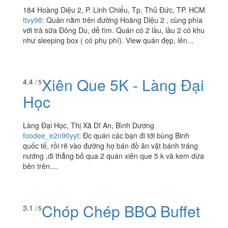
184 Hoàng Diệu 2, P. Linh Chiểu, Tp. Thủ Đức, TP. HCM
ttvy98
:
Quán nằm trên đường Hoàng Diệu 2 , cùng phía
với trà sữa Đông Du, dễ tìm. Quán có 2 lầu, lầu 2 có khu
như sleeping box ( có phụ phí). View quán đẹp, lên...
Xiên Que 5K - Làng Đại
4.4
/ 5
Học
Làng Đại Học, Thị Xã Dĩ An, Bình Dương
foodee_e2n90yyt
:
Đc quán các bạn đi tới bùng Binh
quốc tế, rồi rẽ vào đường họ bán đồ ăn vặt bánh tráng
nướng ,đi thẳng bỏ qua 2 quán xiên que 5 k và kem dừa
bên trên....
Chóp Chép BBQ Buffet
3.1
/ 5