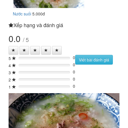
Nước suối
5.000đ
Xếp hạng và đánh giá
0.0
/ 5
0
5
0%
Viết bài đánh giá
0
4
0%
0
3
0%
0
2
0%
0
1
0%