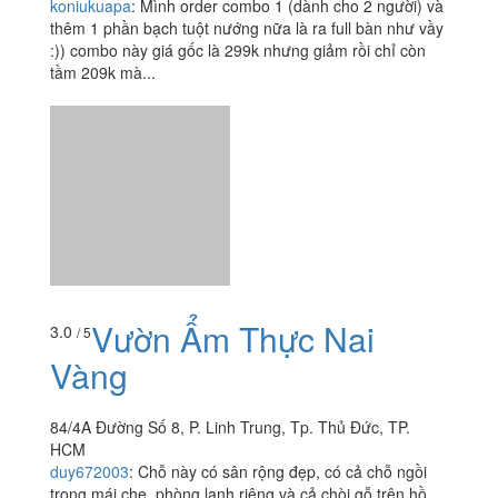
koniukuapa
:
Mình order combo 1 (dành cho 2 người) và
thêm 1 phần bạch tuột nướng nữa là ra full bàn như vầy
:)) combo này giá gốc là 299k nhưng giảm rồi chỉ còn
tầm 209k mà...
Vườn Ẩm Thực Nai
3.0
/ 5
Vàng
84/4A Đường Số 8, P. Linh Trung, Tp. Thủ Đức, TP.
HCM
duy672003
:
Chỗ này có sân rộng đẹp, có cả chỗ ngồi
trong mái che, phòng lạnh riêng và cả chòi gỗ trên hồ