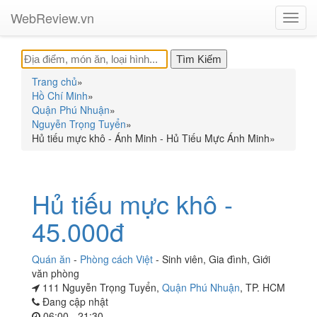
WebReview.vn
Toggl
navig
Trang chủ
»
Hồ Chí Minh
»
Quận Phú Nhuận
»
Nguyễn Trọng Tuyển
»
Hủ tiếu mực khô - Ánh Minh - Hủ Tiếu Mực Ánh Minh
»
Hủ tiếu mực khô -
45.000đ
Quán ăn
-
Phòng cách Việt
-
Sinh viên
,
Gia đình
,
Giới
văn phòng
111 Nguyễn Trọng Tuyển,
Quận Phú Nhuận
, TP. HCM
Đang cập nhật
06:00 - 21:30