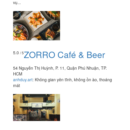
vụ...
ZORRO Café & Beer
5.0
/ 5
54 Nguyễn Thị Huỳnh, P. 11, Quận Phú Nhuận, TP.
HCM
anhduy.art
:
Không gian yên tĩnh, không ồn ào, thoáng
mát