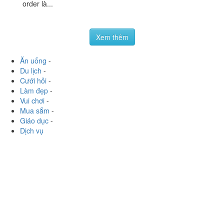
Cháo Yến & Tổ Yến
151 Nguyễn Trọng Tuyển, P. 8, Quận Phú Nhuận, TP.
HCM
pebap_lovely
:
Quán yến mới mở trên đường Nguyễn
Trọng Tuyển. Không gian sáng sủa đơn giản. Ở đây là
yến tươi nên mỗi ngày chỉ nấu sẵn 1 ít để khách vào
order là...
Xem thêm
Ăn uống
-
Du lịch
-
Cưới hỏi
-
Làm đẹp
-
Vui chơi
-
Mua sắm
-
Giáo dục
-
Dịch vụ