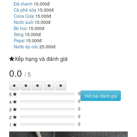
Đá chanh
10.000đ
Cà phê sữa
15.000đ
Coca Cola
15.000đ
Nước suối
10.000đ
Bò húc
15.000đ
Sting
15.000đ
Pepsi
15.000đ
Nước ép cóc
25.000đ
Xếp hạng và đánh giá
0.0
/ 5
0
5
0%
Viết bài đánh giá
0
4
0%
0
3
0%
0
2
0%
0
1
0%