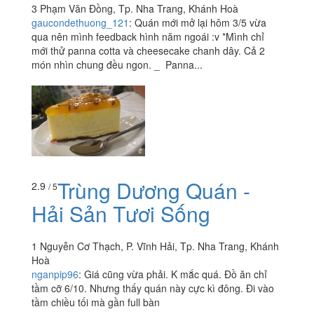
3 Phạm Văn Đồng, Tp. Nha Trang, Khánh Hoà
gaucondethuong_121
:
Quán mới mở lại hôm 3/5 vừa
qua nên mình feedback hình năm ngoái :v *Mình chỉ
mới thử panna cotta và cheesecake chanh dây. Cả 2
món nhìn chung đều ngon. _ Panna...
Trùng Dương Quán -
2.9
/ 5
Hải Sản Tươi Sống
1 Nguyễn Cơ Thạch, P. Vĩnh Hải, Tp. Nha Trang, Khánh
Hoà
nganpip96
:
Giá cũng vừa phải. K mắc quá. Đồ ăn chỉ
tầm cỡ 6/10. Nhưng thấy quán này cực kì đông. Đi vào
tầm chiều tối mà gần full bàn