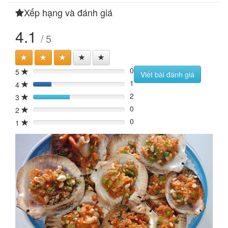
Xếp hạng và đánh giá
4.1
/ 5
0
5
0%
Viết bài đánh giá
1
4
20%
2
3
40%
0
2
0%
0
1
0%