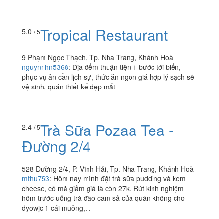
Tropical Restaurant
5.0
/ 5
9 Phạm Ngọc Thạch, Tp. Nha Trang, Khánh Hoà
nguynnhn5368
:
Địa đểm thuận tiện 1 bước tới biển,
phục vụ ân cần lịch sự, thức ăn ngon giá hợp lý sạch sẽ
vệ sinh, quán thiết kế đẹp mắt
Trà Sữa Pozaa Tea -
2.4
/ 5
Đường 2/4
528 Đường 2/4, P. Vĩnh Hải, Tp. Nha Trang, Khánh Hoà
mthu753
:
Hôm nay mình đặt trà sữa pudding và kem
cheese, có mã giảm giá là còn 27k. Rút kinh nghiệm
hôm trước uống trà đào cam sả của quán không cho
đyowjc 1 cái muỗng,...