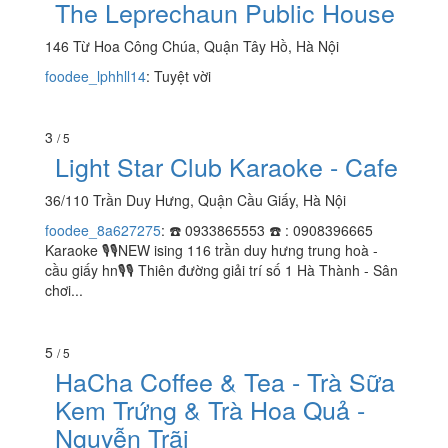
The Leprechaun Public House
146 Từ Hoa Công Chúa, Quận Tây Hồ, Hà Nội
foodee_lphhll14
:
Tuyệt vời
3
/ 5
Light Star Club Karaoke - Cafe
36/110 Trần Duy Hưng, Quận Cầu Giấy, Hà Nội
foodee_8a627275
:
☎️ 0933865553 ☎️ : 0908396665
Karaoke 🎙️🎙️NEW ising 116 trần duy hưng trung hoà -
cầu giấy hn🎙️🎙️ Thiên đường giải trí số 1 Hà Thành - Sân
chơi...
5
/ 5
HaCha Coffee & Tea - Trà Sữa
Kem Trứng & Trà Hoa Quả -
Nguyễn Trãi