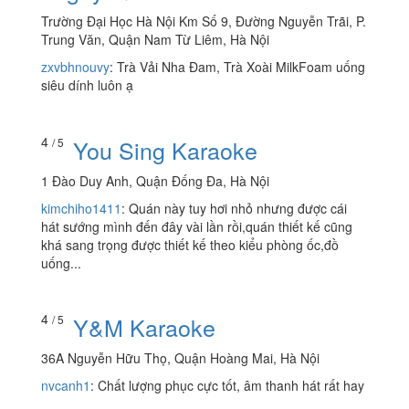
Trường Đại Học Hà Nội Km Số 9, Đường Nguyễn Trãi, P.
Trung Văn, Quận Nam Từ Liêm, Hà Nội
zxvbhnouvy
:
Trà Vải Nha Đam, Trà Xoài MilkFoam uống
siêu dính luôn ạ
4
You Sing Karaoke
/ 5
1 Đào Duy Anh, Quận Đống Đa, Hà Nội
kimchiho1411
:
Quán này tuy hơi nhỏ nhưng được cái
hát sướng mình đến đây vài lần rồi,quán thiết kế cũng
khá sang trọng được thiết kế theo kiểu phòng ốc,đồ
uống...
4
Y&M Karaoke
/ 5
36A Nguyễn Hữu Thọ, Quận Hoàng Mai, Hà Nội
nvcanh1
:
Chất lượng phục cực tốt, âm thanh hát rất hay