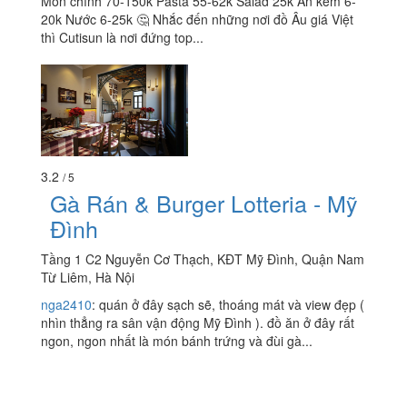
Món chính 70-150k Pasta 55-62k Salad 25k Ăn kèm 6-
20k Nước 6-25k 🤔 Nhắc đến những nơi đồ Âu giá Việt
thì Cutisun là nơi đứng top...
3.2
/ 5
Gà Rán & Burger Lotteria - Mỹ
Đình
Tầng 1 C2 Nguyễn Cơ Thạch, KĐT Mỹ Đình, Quận Nam
Từ Liêm, Hà Nội
nga2410
:
quán ở đây sạch sẽ, thoáng mát và view đẹp (
nhìn thẳng ra sân vận động Mỹ Đình ). đồ ăn ở đây rất
ngon, ngon nhất là món bánh trứng và đùi gà...