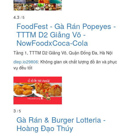
4.3
/ 5
FoodFest - Gà Rán Popeyes -
TTTM D2 Giảng Võ -
NowFoodxCoca-Cola
Tầng 1, TTTM D2 Giảng Võ, Quận Đống Đa, Hà Nội
diep.io29806
:
Không gian ok chất lượng đồ ăn và phục
vụ đều tốt
3
/ 5
Gà Rán & Burger Lotteria -
Hoàng Đạo Thúy