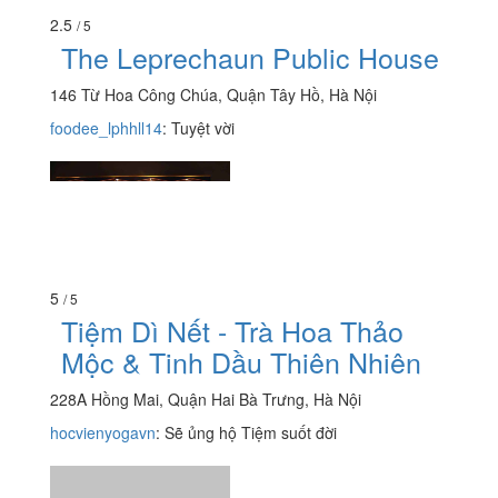
2.5
/ 5
The Leprechaun Public House
146 Từ Hoa Công Chúa, Quận Tây Hồ, Hà Nội
foodee_lphhll14
:
Tuyệt vời
5
/ 5
Tiệm Dì Nết - Trà Hoa Thảo
Mộc & Tinh Dầu Thiên Nhiên
228A Hồng Mai, Quận Hai Bà Trưng, Hà Nội
hocvienyogavn
:
Sẽ ủng hộ Tiệm suốt đời