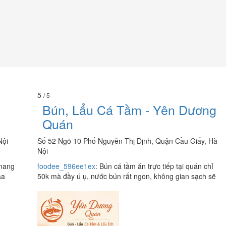
5
/ 5
Bún, Lẩu Cá Tầm - Yên Dương
Quán
Nội
Số 52 Ngõ 10 Phố Nguyễn Thị Định, Quận Cầu Giấy, Hà
Nội
mang
foodee_596ee1ex
:
Bún cá tầm ăn trực tiếp tại quán chỉ
aa
50k mà đầy ú ụ, nước bún rất ngon, không gian sạch sẽ