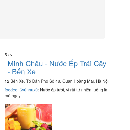
5
/ 5
Minh Châu - Nước Ép Trái Cây
- Bến Xe
12 Bến Xe, Tổ Dân Phố Số 48, Quận Hoàng Mai, Hà Nội
foodee_6y0nnux0
:
Nước ép tươi, vị rất tự nhiên, uống là
mê ngay.