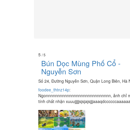
5
/ 5
Bún Dọc Mùng Phố Cổ -
Nguyễn Sơn
Số 24, Đường Nguyễn Sơn, Quận Long Biên, Hà 
foodee_thtnz14p
:
Ngonnnnnnnnnnnnnnnnnnnnnnnnnnnn, ảnh chỉ 
tính chất nhận xuuujjjjjsjsjajsjjjaaaqdccccccaaaaa