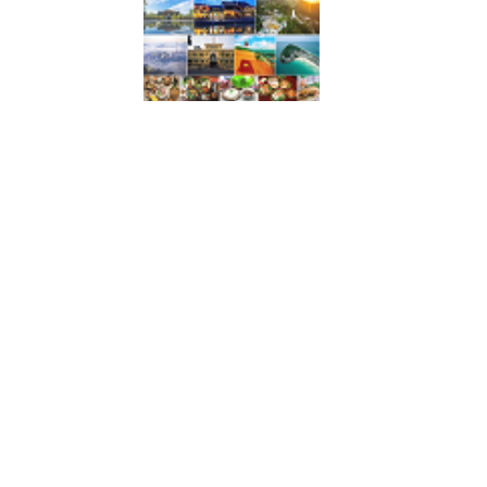
5
/ 5
Món Ngon Cô Ngốc - Bánh
& Ăn Vặt - Yên Lãng
2/154 Yên Lãng, P. Thịnh Quang, Quận Đống Đa,
foodee_htb53t43
:
Mình ăn vài lần rồi thấy xôi và 
ăn giòn và thơm. Pate thơm và ngậy, không có mùi
ghê ghê tanh tanh như ăn ngoài quán vỉa hè. Xôi 
nóng rất...