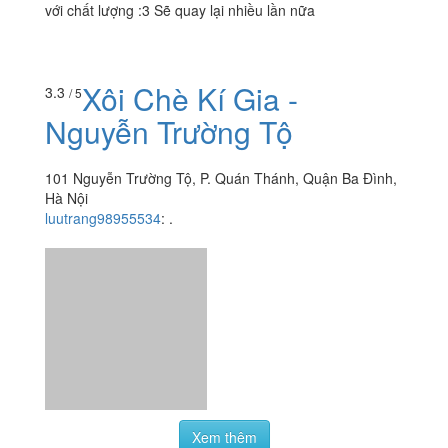
188/2 Quán Thánh, Quận Ba Đình, Hà Nội
gagagatgatzz
:
Xôi vò tuyệt ngon, quán đóng gói cẩn
thận, đặc biệt là thịt kho và gà xào nấm. Giá quá ổn so
với chất lượng :3 Sẽ quay lại nhiều lần nữa
Xôi Chè Kí Gia -
3.3
/ 5
Nguyễn Trường Tộ
101 Nguyễn Trường Tộ, P. Quán Thánh, Quận Ba Đình,
Hà Nội
luutrang98955534
:
.
Xem thêm
Ăn uống
-
Du lịch
-