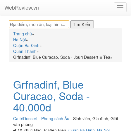
WebReview.vn
Toggl
navig
Trang chủ
»
Hà Nội
»
Quận Ba Đình
»
Quán Thánh
»
Grfnadinf, Blue Curacao, Soda - Jouri Dessert & Tea
»
Grfnadinf, Blue
Curacao, Soda -
40.000đ
Café/Dessert
-
Phong cách Âu
-
Sinh viên
,
Gia đình
,
Giới
văn phòng
10 Khúc Hạo, P. Điện Biên,
Quận Ba Đình
,
Hà Nội