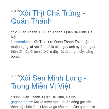
Xôi Thịt Chả Trứng -
4.0
/ 5
Quán Thánh
112 Quán Thánh, P. Quán Thánh, Quận Ba Đình, Hà
Nội
linhastrakhan
:
Xôi Thịt -112 Quán Thánh Tối muộn
muộn bụng lại réo lên thế là alo ngay anh ny đưa ngay
thần đồ nếp đi ăn xôi.Xôi ở đây rất dẻo,hạt mẩy, căng
bóng...
Xôi Sen Minh Long -
4.7
/ 5
Trong Miền Vị Việt