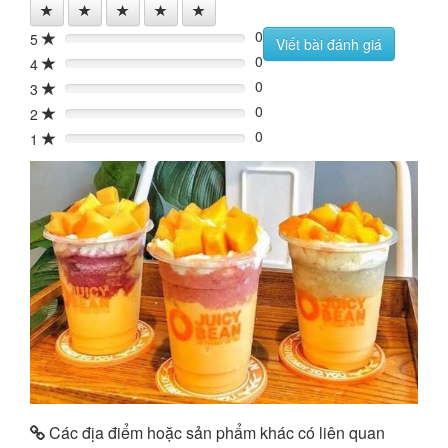
0
5
0%
Viết bài đánh giá
0
4
0%
0
3
0%
0
2
0%
0
1
0%
Các địa điểm hoặc sản phẩm khác có liên quan