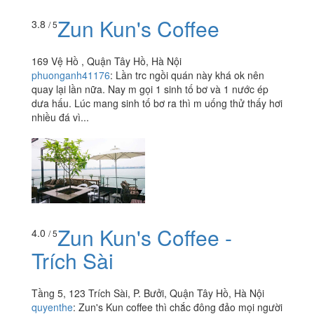
Zun Kun's Coffee
3.8
/ 5
169 Vệ Hồ , Quận Tây Hồ, Hà Nội
phuonganh41176
:
Lần trc ngồi quán này khá ok nên
quay lại lần nữa. Nay m gọi 1 sinh tố bơ và 1 nước ép
dưa hấu. Lúc mang sinh tố bơ ra thì m uống thử thấy hơi
nhiều đá vì...
Zun Kun's Coffee -
4.0
/ 5
Trích Sài
Tầng 5, 123 Trích Sài, P. Bưởi, Quận Tây Hồ, Hà Nội
quyenthe
:
Zun's Kun coffee thì chắc đông đảo mọi người