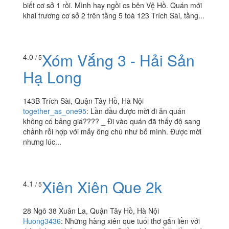
biết cơ sở 1 rồi. Mình hay ngồi cs bên Vệ Hồ. Quán mới
khai trương cơ sở 2 trên tầng 5 toà 123 Trích Sài, tầng...
Xóm Vắng 3 - Hải Sản
4.0
/ 5
Hạ Long
143B Trích Sài, Quận Tây Hồ, Hà Nội
together_as_one95
:
Lần đầu được mời đi ăn quán
không có bảng giá???? _ Đi vào quán đã thấy độ sang
chảnh rồi hợp với mấy ông chú như bố mình. Được mời
nhưng lúc...
Xiên Xiên Que 2k
4.1
/ 5
28 Ngõ 38 Xuân La, Quận Tây Hồ, Hà Nội
Huong3436
:
Những hàng xiên que tuổi thơ gắn liền với