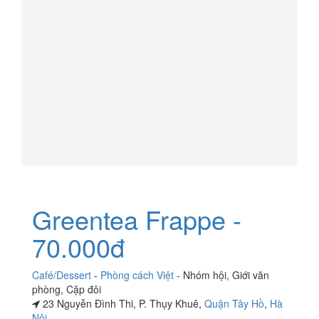
Greentea Frappe -
70.000đ
Café/Dessert
-
Phòng cách Việt
-
Nhóm hội
,
Giới văn
phòng
,
Cặp đôi
23 Nguyễn Đình Thi, P. Thụy Khuê,
Quận Tây Hồ
,
Hà
Nội