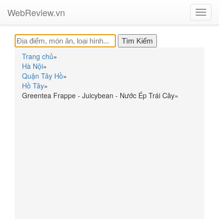
WebReview.vn
Toggl
navig
Trang chủ
»
Hà Nội
»
Quận Tây Hồ
»
Hồ Tây
»
Greentea Frappe - Juicybean - Nước Ép Trái Cây
»