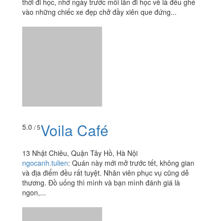
thời đi học, nhớ ngày trước mỗi lần đi học về là đều ghé
vào những chiếc xe đẹp chở đầy xiên que đứng...
Voila Café
5.0
/ 5
13 Nhật Chiêu, Quận Tây Hồ, Hà Nội
ngocanh.tulien
:
Quán này mới mở trước tết, không gian
và địa điểm đều rất tuyệt. Nhân viên phục vụ cũng dễ
thương. Đồ uống thì mình và bạn mình đánh giá là
ngon,...