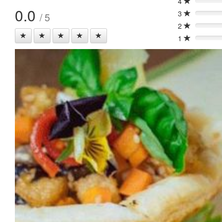
4
0%
0.0
3
/ 5
0%
2
0%
1
0%