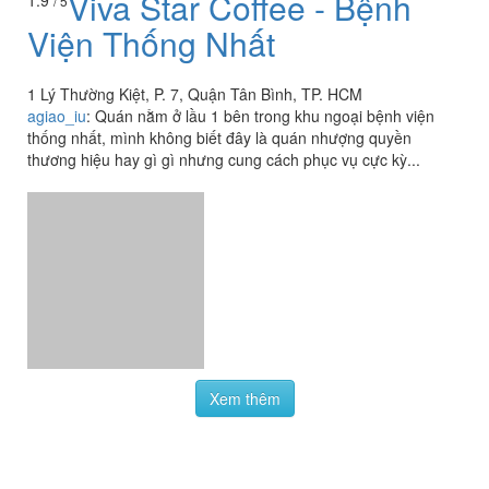
Viva Star Coffee - Bệnh
1.9
/ 5
Viện Thống Nhất
1 Lý Thường Kiệt, P. 7, Quận Tân Bình, TP. HCM
agiao_iu
:
Quán nằm ở lầu 1 bên trong khu ngoại bệnh viện
thống nhất, mình không biết đây là quán nhượng quyền
thương hiệu hay gì gì nhưng cung cách phục vụ cực kỳ...
Xem thêm