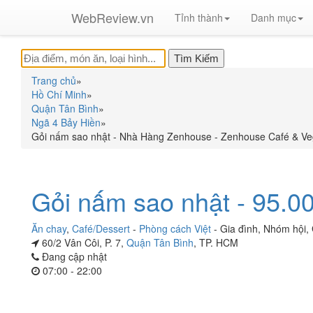
WebReview.vn
Tỉnh thành
Danh mục
Trang chủ
»
Hồ Chí Minh
»
Quận Tân Bình
»
Ngã 4 Bảy Hiền
»
Gỏi nấm sao nhật - Nhà Hàng Zenhouse - Zenhouse Café & Ve
Gỏi nấm sao nhật - 95.0
Ăn chay
,
Café/Dessert
-
Phòng cách Việt
-
Gia đình
,
Nhóm hội
,
60/2 Vân Côi, P. 7,
Quận Tân Bình
, TP. HCM
Đang cập nhật
07:00 - 22:00