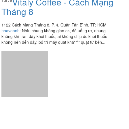
Vitaly Coffee - Cách Mạng
1.8
/ 5
Tháng 8
1122 Cách Mạng Tháng 8, P. 4, Quận Tân Bình, TP. HCM
hoavoanh
:
Nhìn chung không gian ok, đồ uống re, nhung
không khí tràn đây khói thuốc, ai không chịu dc khói thuốc
không nên đến đây, bố trí máy quạt khá"*** quạt từ bên...