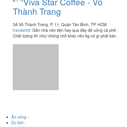
Viva Star Coffee - Võ
4.7
/ 5
Thành Trang
3A Võ Thành Trang, P. 11, Quận Tân Bình, TP. HCM
trandat09
:
Gần nhà nên tiện hay qua đây để uống cà phê .
Chất lượng thì như nhũng chỗ khác nên kg có gì phải bàn .
Ăn uống
-
Du lịch
-