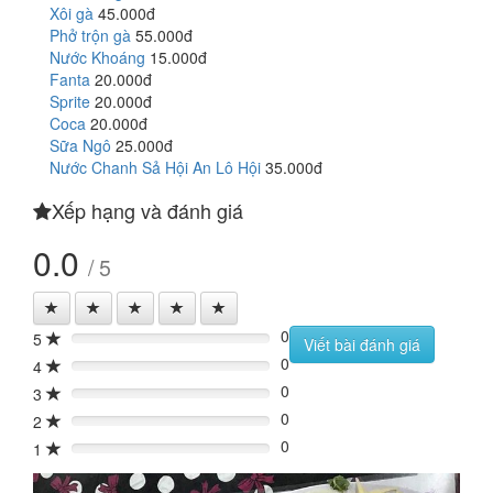
Xôi gà
45.000đ
Phở trộn gà
55.000đ
Nước Khoáng
15.000đ
Fanta
20.000đ
Sprite
20.000đ
Coca
20.000đ
Sữa Ngô
25.000đ
Nước Chanh Sả Hội An Lô Hội
35.000đ
Xếp hạng và đánh giá
0.0
/ 5
0
5
0%
Viết bài đánh giá
0
4
0%
0
3
0%
0
2
0%
0
1
0%