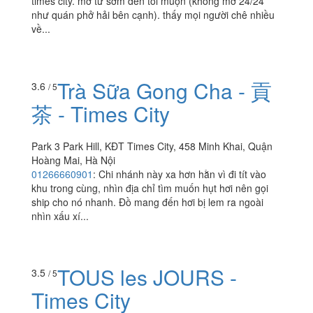
times city. mở từ sớm đến tối muộn (không mở 24/24
như quán phở hải bên cạnh). thấy mọi người chê nhiều
về...
Trà Sữa Gong Cha - 貢
3.6
/ 5
茶 - Times City
Park 3 Park Hill, KĐT Times City, 458 Minh Khai, Quận
Hoàng Mai, Hà Nội
01266660901
:
Chi nhánh này xa hơn hằn vì đi tít vào
khu trong cùng, nhìn địa chỉ tìm muốn hụt hơi nên gọi
ship cho nó nhanh. Đồ mang đến hơi bị lem ra ngoài
nhìn xấu xí...
TOUS les JOURS -
3.5
/ 5
Times City