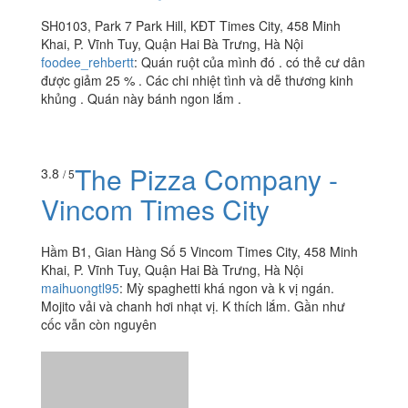
SH0103, Park 7 Park Hill, KĐT Times City, 458 Minh
Khai, P. Vĩnh Tuy, Quận Hai Bà Trưng, Hà Nội
foodee_rehbertt
:
Quán ruột của mình đó . có thẻ cư dân
được giảm 25 % . Các chi nhiệt tình và dễ thương kinh
khủng . Quán này bánh ngon lắm .
The Pizza Company -
3.8
/ 5
Vincom Times City
Hầm B1, Gian Hàng Số 5 Vincom Times City, 458 Minh
Khai, P. Vĩnh Tuy, Quận Hai Bà Trưng, Hà Nội
maihuongtl95
:
Mỳ spaghetti khá ngon và k vị ngán.
Mojito vải và chanh hơi nhạt vị. K thích lắm. Gần như
cốc vẫn còn nguyên