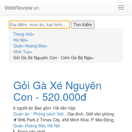
WebReview.vn
Toggl
navig
Trang chủ
»
Hà Nội
»
Quận Hoàng Mai
»
Vĩnh Tuy
»
Gỏi Gà Xé Nguyên Con - Cơm Gà Bà Nga
»
Gỏi Gà Xé Nguyên
Con - 520.000đ
6 người ăn Bao gồm 10k tiền hộp
Quán ăn
-
Phòng cách Việt
-
Gia đình
,
Giới văn phòng
SH6 Park 2 Times City, 458 Minh Khai, P. Mai Động,
Quận Hoàng Mai
,
Hà Nội
Đang cập nhật