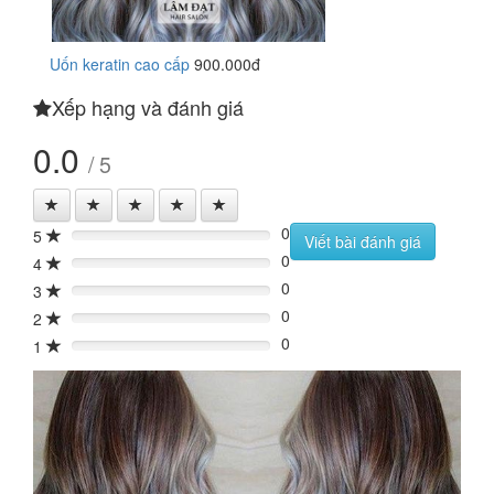
Uốn keratin cao cấp
900.000đ
Xếp hạng và đánh giá
0.0
/ 5
0
5
0%
Viết bài đánh giá
0
4
0%
0
3
0%
0
2
0%
0
1
0%