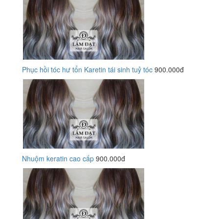
Phục hồi tóc hư tổn Karetin tái sinh tuỷ tóc
900.000đ
Nhuộm keratin cao cấp
900.000đ