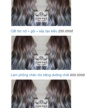
Cắt tóc nữ + gội + sấy tạo kiểu
250.000đ
Làm phồng chân tóc bằng dưỡng chất
600.000đ