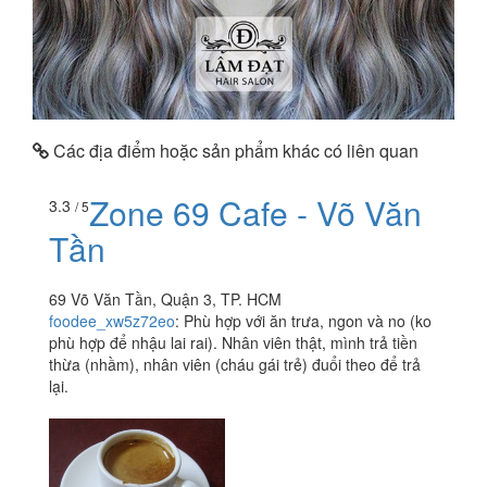
Các địa điểm hoặc sản phẩm khác có liên quan
Zone 69 Cafe - Võ Văn
3.3
/ 5
Tần
69 Võ Văn Tần, Quận 3, TP. HCM
foodee_xw5z72eo
:
Phù hợp với ăn trưa, ngon và no (ko
phù hợp để nhậu lai rai). Nhân viên thật, mình trả tiền
thừa (nhầm), nhân viên (cháu gái trẻ) đuổi theo để trả
lại.