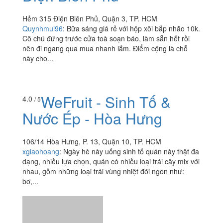
Hẻm 315 Điện Biên Phủ, Quận 3, TP. HCM
Quynhmui96
:
Bữa sáng giá rẻ với hộp xôi bắp nhão 10k.
Cô chú đứng trước cửa toà soạn báo, làm sẵn hết rồi
nên đi ngang qua mua nhanh lắm. Điểm cộng là chỗ
này cho...
WeFruit - Sinh Tố &
4.0
/ 5
Nước Ép - Hòa Hưng
106/14 Hòa Hưng, P. 13, Quận 10, TP. HCM
xgiaohoang
:
Ngày hè này uống sinh tố quán này thật đa
dạng, nhiều lựa chọn, quán có nhiều loại trái cây mix với
nhau, gồm những loại trái vùng nhiệt đới ngon như: