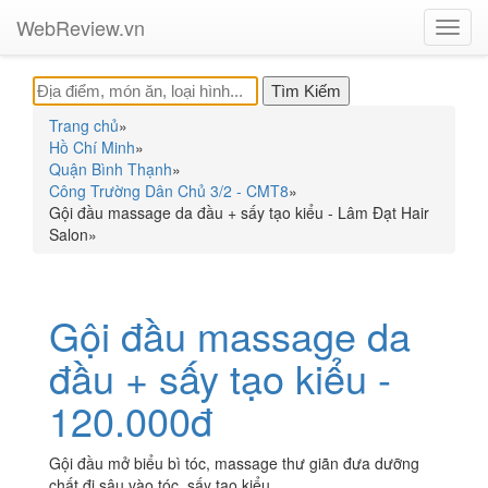
WebReview.vn
Toggl
navig
Trang chủ
»
Hồ Chí Minh
»
Quận Bình Thạnh
»
Công Trường Dân Chủ 3/2 - CMT8
»
Gội đầu massage da đầu + sấy tạo kiểu - Lâm Đạt Hair
Salon
»
Gội đầu massage da
đầu + sấy tạo kiểu -
120.000đ
Gội đầu mở biểu bì tóc, massage thư giãn đưa dưỡng
chất đi sâu vào tóc, sấy tạo kiểu