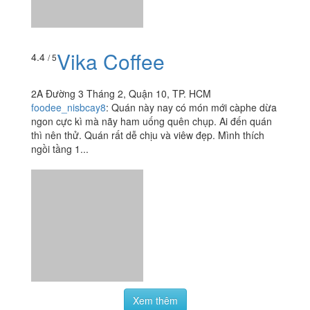
Vika Coffee
4.4
/ 5
2A Đường 3 Tháng 2, Quận 10, TP. HCM
foodee_nisbcay8
:
Quán này nay có món mới càphe dừa
ngon cực kì mà nãy ham uống quên chụp. Ai đến quán
thì nên thử. Quán rất dễ chịu và viêw đẹp. Mình thích
ngồi tầng 1...