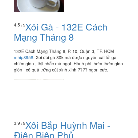
Xôi Gà - 132E Cách
4.5
/ 5
Mạng Tháng 8
132E Cách Mạng Tháng 8, P. 10, Quận 3, TP. HCM
mhip8956
:
Xôi đùi gà 30k mà được nguyên cái tỏi gà
chiên giòn , thịt chắc mà ngọt. Hành phi thơm thơm giòn
giòn , có quả trứng cút xinh xinh ???? ngon cực.
Xôi Bắp Huỳnh Mai -
3.9
/ 5
Điện Biên Phủ