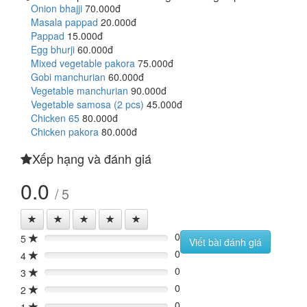
Onion bhajji
70.000đ
Masala pappad
20.000đ
Pappad
15.000đ
Egg bhurji
60.000đ
Mixed vegetable pakora
75.000đ
Gobi manchurian
60.000đ
Vegetable manchurian
90.000đ
Vegetable samosa (2 pcs)
45.000đ
Chicken 65
80.000đ
Chicken pakora
80.000đ
Xếp hạng và đánh giá
0.0
/ 5
0
5
0%
Viết bài đánh giá
0
4
0%
0
3
0%
0
2
0%
0