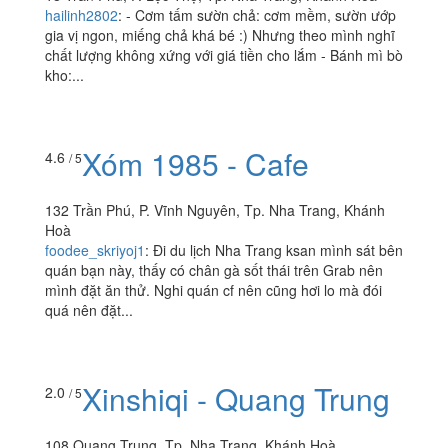
Yasaka - Beer Garden
3.5
/ 5
& Coffee
18 Trần Phú, P. Lộc Thọ, Tp. Nha Trang, Khánh Hoà
hailinh2802
:
- Cơm tấm sườn chả: cơm mềm, sườn ướp
gia vị ngon, miếng chả khá bé :) Nhưng theo mình nghĩ
chất lượng không xứng với giá tiền cho lắm - Bánh mì bò
kho:...
Xóm 1985 - Cafe
4.6
/ 5
132 Trần Phú, P. Vĩnh Nguyên, Tp. Nha Trang, Khánh
Hoà
foodee_skriyoj1
:
Đi du lịch Nha Trang ksan mình sát bên
quán bạn này, thấy có chân gà sốt thái trên Grab nên
mình đặt ăn thử. Nghi quán cf nên cũng hơi lo mà đói
quá nên đặt...