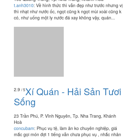
Xinshiqi - Quang Trung
2.0
/ 5
108 Quang Trung, Tp. Nha Trang, Khánh Hoà
t.anh3010
:
Về hình thức thì vẫn đẹp như trước nhưng vị
thì nhạt như nước ốc, ngọt cũng k ngọt mùi xoài cũng k
có, như uống một ly nước đá xay không vậy, quán...
Xí Quán - Hải Sản Tươi
2.9
/ 5
Sống
23 Trần Phú, P. Vĩnh Nguyên, Tp. Nha Trang, Khánh
Hoà
concubam
:
Phục vụ tệ, làm ăn ko chuyên nghiệp, giá
mắc gọi món đợi 1 tiếng vẫn chưa phục vụ , nhắc nhân
viên thì làm ngơ . Ăn xong mang túc chứ chả no