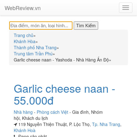
WebReview.vn
Toggl
navig
Trang chủ
»
Khánh Hòa
»
Thành phố Nha Trang
»
Trung tâm Trần Phú
»
Garlic cheese naan - Yashoda - Nhà Hàng Ấn Độ
»
Garlic cheese naan -
55.000đ
Nhà hàng
-
Phòng cách Việt
-
Gia đình
,
Nhóm
hội
,
Khách du lịch
119 Nguyễn Thiện Thuật, P. Lộc Thọ,
Tp. Nha Trang
,
Khánh Hoà
Đang cập nhật