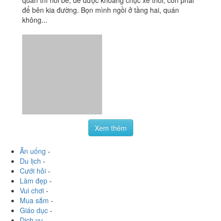
quán thì hơi bé, để được khoảng chục xe thôi, còn phải
để bên kia đường. Bọn mình ngồi ở tầng hai, quán
không...
Xem thêm
Ăn uống
-
Du lịch
-
Cưới hỏi
-
Làm đẹp
-
Vui chơi
-
Mua sắm
-
Giáo dục
-
Dịch vụ