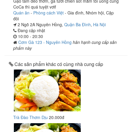
Gạo tám dẻo thơm, gà tươi chiên sốt mắm tỏi uống cùng
CoCa thì quá tuyệt vơif
Quán ăn
-
Phòng cách Việt
-
Gia đình
,
Nhóm hội
,
Cặp
đôi
2 Ngõ 2A Nguyên Hồng,
Quận Ba Đình
,
Hà Nội
Đang cập nhật
10:00 - 20:30
Cơm Gà 123 - Nguyên Hồng
hân hạnh cung cấp sản
phẩm này
Các sản phẩm khác có cùng nhà cung cấp
Trà Đào Thơm Dịu
20.000đ