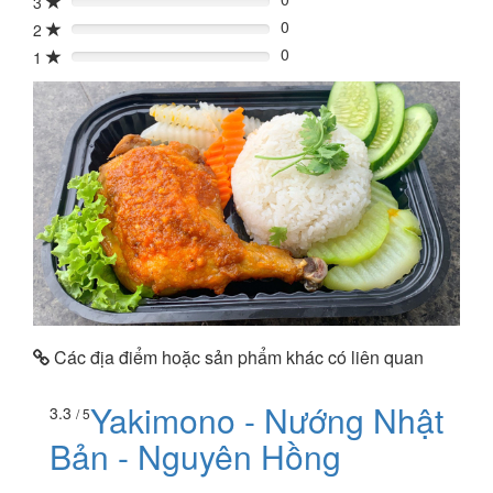
3
0%
0
2
0%
0
1
0%
Các địa điểm hoặc sản phẩm khác có liên quan
Yakimono - Nướng Nhật
3.3
/ 5
Bản - Nguyên Hồng