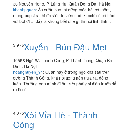
36 Nguyên Hồng, P. Láng Hạ, Quận Đống Đa, Hà Nội
khanhpquoc
:
Ăn sườn sụn thì cứng méo hết cả mồm,
mang pepsi ra thì đá viên to viên nhỏ, kimchi có cả hành
với bột ớt ... đấy là không biết chê gì thì nói linh tinh...
Xuyến - Bún Đậu Mẹt
3.9
/ 5
105K8 Ngõ 6A Thành Công, P. Thành Công, Quận Ba
Đình, Hà Nội
hoanghuyen_94
:
Quán này ở trong ngõ khá sâu trên
đường Thành Công, khá nổi tiếng nên trưa rất đông
luôn. Thường bọn mình đi ăn trưa phải gọi điện trước để
ra là có...
Xôi Vỉa Hè - Thành
4.0
/ 5
Công