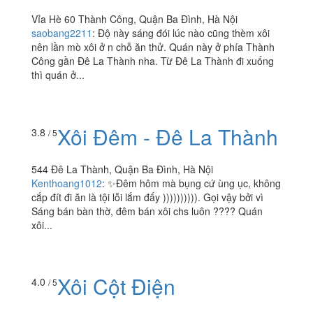
Vỉa Hè 60 Thành Công, Quận Ba Đình, Hà Nội
saobang2211
:
Độ này sáng đói lúc nào cũng thèm xôi
nên lần mò xôi ở n chỗ ăn thử. Quán này ở phía Thành
Công gần Đê La Thành nha. Từ Đê La Thành đi xuống
thì quán ở...
Xôi Đêm - Đê La Thành
3.8
/ 5
544 Đê La Thành, Quận Ba Đình, Hà Nội
Kenthoang1012
:
✨Đêm hôm mà bụng cứ ùng ục, không
cắp đít đi ăn là tội lỗi lắm đấy )))))))))). Gọi vậy bởi vì
Sáng bán bàn thờ, đêm bán xôi chs luôn ???? Quán
xôi...
Xôi Cột Điện
4.0
/ 5