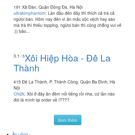
191 Xã Đàn, Quận Đống Đa, Hà Nội
ultrakimphantom
:
Lần đầu đến đây thì thích cả trà cả
ngừoi bán. Hôm nay đến vì ăn măc xộc xệch hay sao
mà trà thì thiếu topping, ngừoi bán thì cũng chẳng vui vẻ
:)) bảo...
Xôi Hiệp Hòa - Đê La
3.1
/ 5
Thành
415 Đê La Thành, P. Thành Công, Quận Ba Đình, Hà
Nội
Chi2k
:
Xôi ở đây ăn đêm nổi tiếng rồi nha, cứ lần nào
đói là mình lại order về í????
Xem thêm
Ăn uống
-