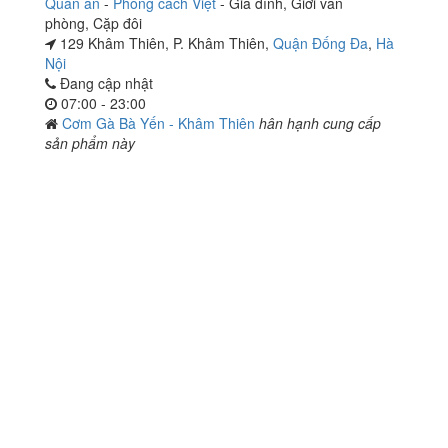
Quán ăn
-
Phòng cách Việt
-
Gia đình
,
Giới văn
phòng
,
Cặp đôi
129 Khâm Thiên, P. Khâm Thiên,
Quận Đống Đa
,
Hà
Nội
Đang cập nhật
07:00 - 23:00
Cơm Gà Bà Yến - Khâm Thiên
hân hạnh cung cấp
sản phẩm này