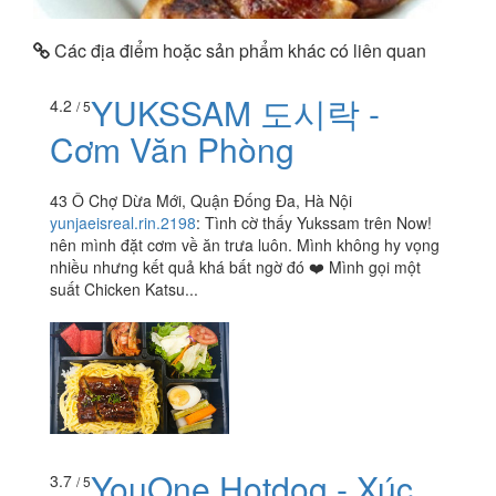
Các địa điểm hoặc sản phẩm khác có liên quan
YUKSSAM 도시락 -
4.2
/ 5
Cơm Văn Phòng
43 Ô Chợ Dừa Mới, Quận Đống Đa, Hà Nội
yunjaeisreal.rin.2198
:
Tình cờ thấy Yukssam trên Now!
nên mình đặt cơm về ăn trưa luôn. Mình không hy vọng
nhiều nhưng kết quả khá bất ngờ đó ❤️ Mình gọi một
suất Chicken Katsu...
YouOne Hotdog - Xúc
3.7
/ 5