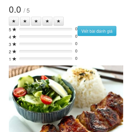
0.0
/ 5
0
5
0%
Viết bài đánh giá
0
4
0%
0
3
0%
0
2
0%
0
1
0%