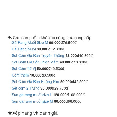
Các sản phẩm khác có cùng nhà cung cấp
Gà Rang Muối Size M
90.000đ
76.500đ
Gà Rang Muối
38.000đ
32.300đ
Set Cơm Gà Rán Truyền Thống
48.000đ
40.800đ
Set Cơm Gà Sốt Chiên Mắm
48.000đ
40.800đ
Set Cơm Tứ Vị
50.000đ
42.500đ
Cơm thêm
10.000đ
8.500đ
Set Cơm Gà Rán Hoàng Kim
50.000đ
42.500đ
Set cơm 2 Trứng
35.000đ
29.750đ
Sụn gà rang muối size L
120.000đ
102.000đ
Sụn gà rang muối size M
80.000đ
68.000đ
Xếp hạng và đánh giá