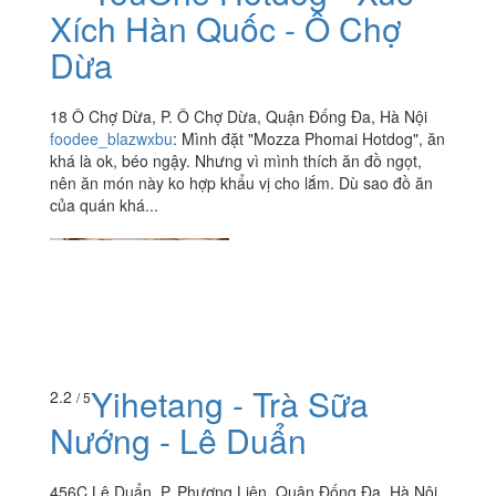
Xích Hàn Quốc - Ô Chợ
Dừa
18 Ô Chợ Dừa, P. Ô Chợ Dừa, Quận Đống Đa, Hà Nội
foodee_blazwxbu
:
Mình đặt "Mozza Phomai Hotdog", ăn
khá là ok, béo ngậy. Nhưng vì mình thích ăn đồ ngọt,
nên ăn món này ko hợp khẩu vị cho lắm. Dù sao đồ ăn
của quán khá...
Yihetang - Trà Sữa
2.2
/ 5
Nướng - Lê Duẩn
456C Lê Duẩn, P. Phương Liên, Quận Đống Đa, Hà Nội