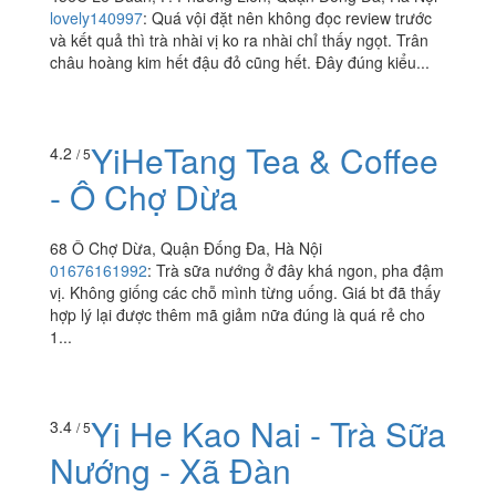
lovely140997
:
Quá vội đặt nên không đọc review trước
và kết quả thì trà nhài vị ko ra nhài chỉ thấy ngọt. Trân
châu hoàng kim hết đậu đỏ cũng hết. Đây đúng kiểu...
YiHeTang Tea & Coffee
4.2
/ 5
- Ô Chợ Dừa
68 Ô Chợ Dừa, Quận Đống Đa, Hà Nội
01676161992
:
Trà sữa nướng ở đây khá ngon, pha đậm
vị. Không giống các chỗ mình từng uống. Giá bt đã thấy
hợp lý lại được thêm mã giảm nữa đúng là quá rẻ cho
1...
Yi He Kao Nai - Trà Sữa
3.4
/ 5
Nướng - Xã Đàn