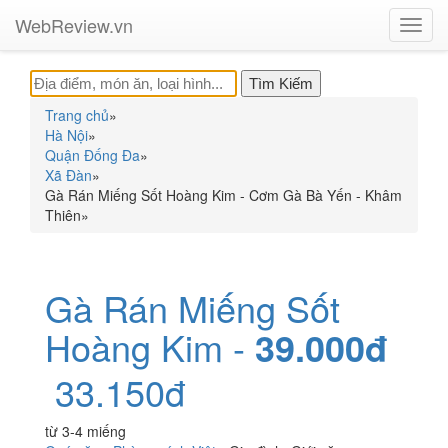
WebReview.vn
Toggl
navig
Trang chủ
»
Hà Nội
»
Quận Đống Đa
»
Xã Đàn
»
Gà Rán Miếng Sốt Hoàng Kim - Cơm Gà Bà Yến - Khâm
Thiên
»
Gà Rán Miếng Sốt
Hoàng Kim -
39.000đ
33.150đ
từ 3-4 miếng