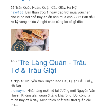
XiaoBan Soya
3.9
/ 5
Singapore
29 Trần Quốc Hoàn, Quận Cầu Giấy, Hà Nội
havy138
:
Bạn thân trog 1 ngày đẹp trời mua voucher
cho vì nó nói chỗ này ăn ổn nên mua cho ???? Ban đầu
ko kỳ vọng nhiều vì nghĩ chắc cũng ko có gì đặc...
Tre Làng Quán - Trâu
4.0
/ 5