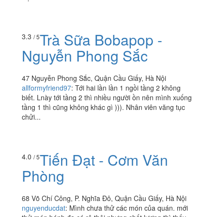
Tơ & Trâu Giật
1 Ngõ 10 Nguyễn Văn Huyên Kéo Dài, Quận Cầu Giấy,
Hà Nội
themayno
:
Nhà hàng mới mở tại đường mới Nguyễn Văn
Huyên Không gian quán 3 tầng khá rộng. Đội công ty
mình hay off ở đây. Mình thích nhất trâu tưoi quấn cải,
thịt...
Trà Sữa Bobapop -
3.3
/ 5
Nguyễn Phong Sắc
47 Nguyễn Phong Sắc, Quận Cầu Giấy, Hà Nội
allformyfriend97
:
Tới hai lần lần 1 ngồi tầng 2 không
biết. Lnày tới tầng 2 thì nhiều người ồn nên mình xuống
tầng 1 thì cũng không khác gì ))). Nhân viên văng tục
chửi...