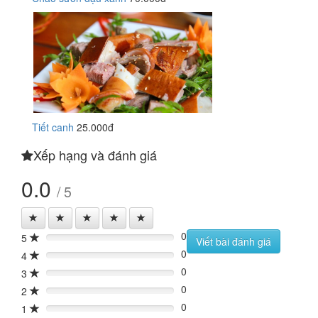
Tiết canh
25.000đ
Xếp hạng và đánh giá
0.0
/ 5
0
5
0%
Viết bài đánh giá
0
4
0%
0
3
0%
0
2
0%
0
1
0%