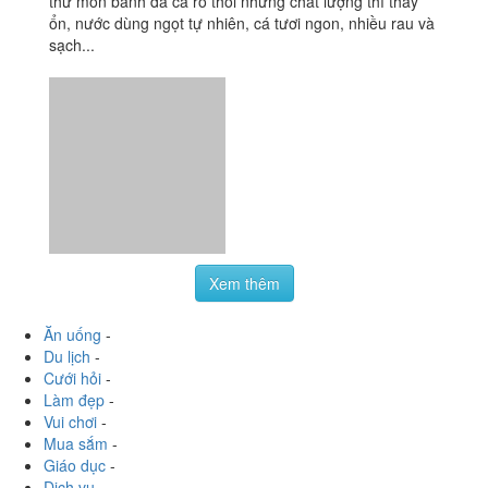
Tiến Đạt - Cơm Văn
4.0
/ 5
Phòng
68 Võ Chí Công, P. Nghĩa Đô, Quận Cầu Giấy, Hà Nội
nguyenducdat
:
Mình chưa thử các món của quán. mới
thử món bánh đa cá rô thôi nhưng chất lượng thì thấy
ổn, nước dùng ngọt tự nhiên, cá tươi ngon, nhiều rau và
sạch...
Xem thêm
Ăn uống
-
Du lịch
-
Cưới hỏi
-
Làm đẹp
-
Vui chơi
-
Mua sắm
-