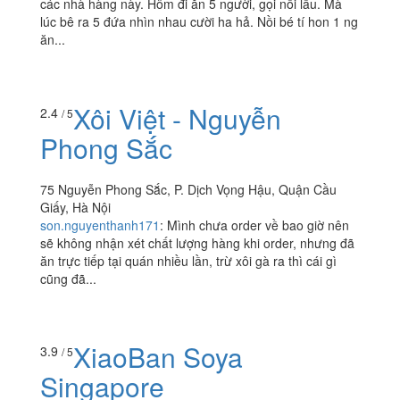
các nhà hàng này. Hôm đi ăn 5 người, gọi nồi lẩu. Mà
lúc bê ra 5 đứa nhìn nhau cười ha hả. Nồi bé tí hon 1 ng
ăn...
Xôi Việt - Nguyễn
2.4
/ 5
Phong Sắc
75 Nguyễn Phong Sắc, P. Dịch Vọng Hậu, Quận Cầu
Giấy, Hà Nội
son.nguyenthanh171
:
Mình chưa order về bao giờ nên
sẽ không nhận xét chất lượng hàng khi order, nhưng đã
ăn trực tiếp tại quán nhiều lần, trừ xôi gà ra thì cái gì
cũng đã...