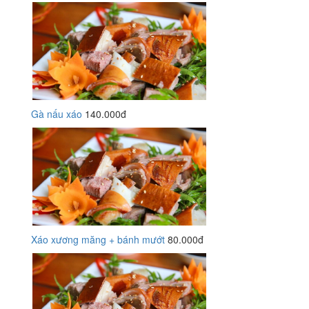
Gà nấu xáo
140.000đ
Xáo xương măng + bánh mướt
80.000đ