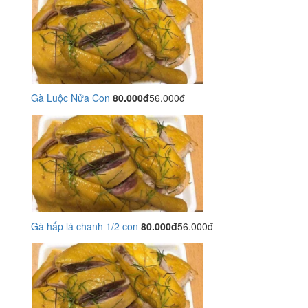
Gà Luộc Nửa Con
80.000đ
56.000đ
Gà hấp lá chanh 1/2 con
80.000đ
56.000đ