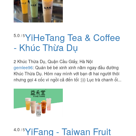
YiHeTang Tea & Coffee
5.0
/ 5
- Khúc Thừa Dụ
2 Khúc Thừa Dụ, Quận Cầu Giấy, Hà Nội
gemlee96
:
Quán bé bé xinh xinh nằm ngay đầu đường
Khúc Thừa Dụ. Hôm nay mình với bạn đi hai người thôi
nhưng gọi 4 cốc vì ngồi cả đến tối :))) Lục trà chanh ổi...
YiFang - Taiwan Fruit
4.0
/ 5