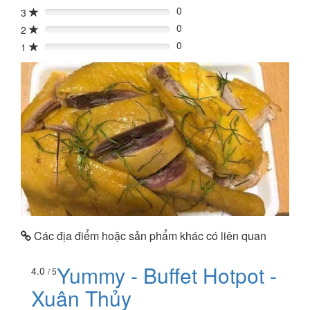
0
3
0%
0
2
0%
0
1
0%
Các địa điểm hoặc sản phẩm khác có liên quan
Yummy - Buffet Hotpot -
4.0
/ 5
Xuân Thủy