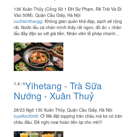
136 Xuân Thủy (Cổng Số 1 ĐH Sư Phạm, Rẽ Trái Và Đi
Vào 50M), Quận Cầu Giấy, Hà Nội
vuchienthangg
:
Không gian quán khá đẹp, sạch sẽ rộng
rãi. Nước lẩu cá nhân mình thấy rất ngon, đồ ăn + nhân
lẩu đầy đặn so với giá tiền. Nhân viên lễ phép nhanh...
Yihetang - Trà Sữa
1.4
/ 5
Nướng - Xuân Thuỷ
28/23 Ngõ 130 Xuân Thủy, Quận Cầu Giấy, Hà Nội
tuyetbn3008
:
Ơ! Mk đặt topping trân châu mà ko có trân
châu đâu. Đề nghị now hoàn tiền lại cho mk!!!