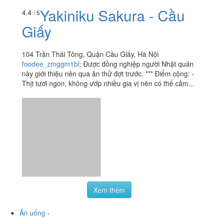
Chân giò cay đậm vị mỗi tội hơi khô, chân giò lạnh béo
ngậy, thịt dày ăn đã mồm chết đi được. Đỉnh cai nhất...
Yakiniku Sakura - Cầu
4.4
/ 5
Giấy
104 Trần Thái Tông, Quận Cầu Giấy, Hà Nội
foodee_zmggm1bl
:
Được đồng nghiệp người Nhật quán
này giới thiệu nên qua ăn thử đợt trước. *** Điểm cộng: -
Thịt tươi ngon, không ướp nhiều gia vị nên có thể cảm...
Xem thêm