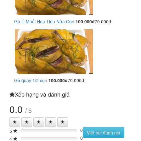
Gà Ủ Muối Hoa Tiêu Nửa Con
100.000đ
70.000đ
Gà quay 1/2 con
100.000đ
70.000đ
Xếp hạng và đánh giá
0.0
/ 5
0
5
0%
Viết bài đánh giá
0
4
0%