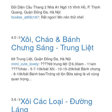
Đối Diện Cầu Thang 2 Nhà A1 Ngõ 15 Vĩnh Hồ, P. Thịnh
Quang, Quận Đống Đa, Hà Nội
foodee_a8fdc187
:
Rất ngon! Mn nên thử nhé!
Xôi, Cháo & Bánh
4.0
/ 5
Chưng Sáng - Trung Liệt
69 Trung Liệt, Quận Đống Đa, Hà Nội
mimi_cute_lovely
:
????69 trung liệt ⏰6.30am - 11am
????cháo - 5-7-10k/bát Xôi - 10-15-20k/bát Bánh chưng
- 8-10k/bát Bánh bao/Trứng vịt lộn Bữa sáng là vô cùng
quan trọng...
Xôi Các Loại - Đường
3.6
/ 5
Láng