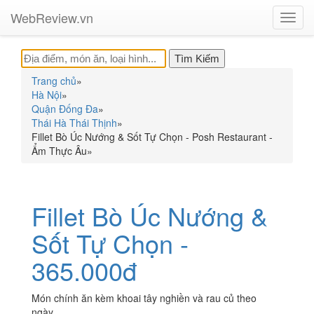
WebReview.vn
Toggl
navig
Trang chủ
»
Hà Nội
»
Quận Đống Đa
»
Thái Hà Thái Thịnh
»
Fillet Bò Úc Nướng & Sốt Tự Chọn - Posh Restaurant -
Ẩm Thực Âu
»
Fillet Bò Úc Nướng &
Sốt Tự Chọn -
365.000đ
Món chính ăn kèm khoai tây nghiền và rau củ theo
ngày.