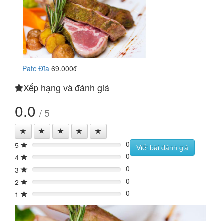
Pate Đĩa
69.000đ
Xếp hạng và đánh giá
0.0
/ 5
0
5
0%
Viết bài đánh giá
0
4
0%
0
3
0%
0
2
0%
0
1
0%