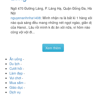
Ngõ 470 Đường Láng, P. Láng Hạ, Quận Đống Đa, Hà
Nội
nguyenanhnha1408
:
Mình nhận ra là bất kì 1 hàng xôi
nào quà sáng đều mang những nét ngọt ngào, giản dị
của Hanoi.. Lâu rồi mình k đc ăn xôi nữa, vì hôm nào
cũng vội vội đi...
Xem thêm
Ăn uống
-
Du lịch
-
Cưới hỏi
-
Làm đẹp
-
Vui chơi
-
Mua sắm
-
Giáo dục
-
Dịch vụ