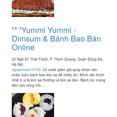
Yummi Yummi -
3.6
/ 5
Dimsum & Bánh Bao Bán
Online
22 Ngõ 67 Thái Thịnh, P. Thịnh Quang, Quận Đống Đa,
Hà Nội
nguyenvan10793
:
Có code giảm giá quay được nên
order luôn bánh bao kim sa để chiều ăn. Mình vẫn thích
nhất 2 vị là kim sa thường và kim sa đen. Bánh lúc mang
đến còn nóng hổi,...