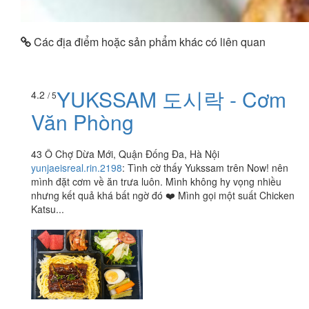
Các địa điểm hoặc sản phẩm khác có liên quan
YUKSSAM 도시락 - Cơm
4.2
/ 5
Văn Phòng
43 Ô Chợ Dừa Mới, Quận Đống Đa, Hà Nội
yunjaeisreal.rin.2198
:
Tình cờ thấy Yukssam trên Now! nên
mình đặt cơm về ăn trưa luôn. Mình không hy vọng nhiều
nhưng kết quả khá bất ngờ đó ❤️ Mình gọi một suất Chicken
Katsu...