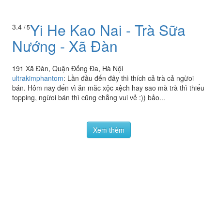
Yi He Kao Nai - Trà Sữa
3.4
/ 5
Nướng - Xã Đàn
191 Xã Đàn, Quận Đống Đa, Hà Nội
ultrakimphantom
:
Lần đầu đến đây thì thích cả trà cả ngừoi
bán. Hôm nay đến vì ăn măc xộc xệch hay sao mà trà thì thiếu
topping, ngừoi bán thì cũng chẳng vui vẻ :)) bảo...
Xem thêm