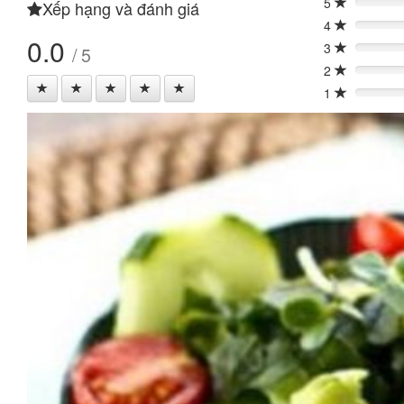
5
Xếp hạng và đánh giá
0%
4
0%
0.0
3
/ 5
0%
2
0%
1
0%