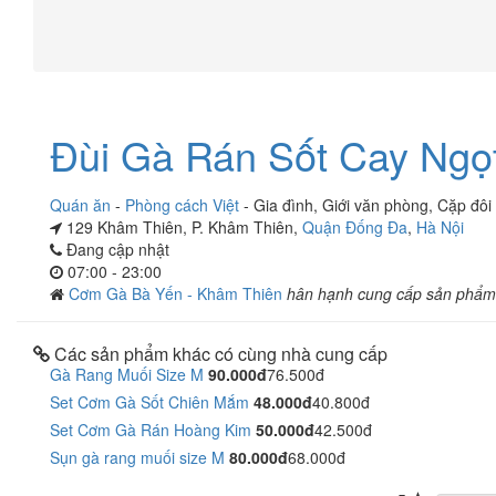
Đùi Gà Rán Sốt Cay Ngọ
Quán ăn
-
Phòng cách Việt
-
Gia đình
,
Giới văn phòng
,
Cặp đôi
129 Khâm Thiên, P. Khâm Thiên,
Quận Đống Đa
,
Hà Nội
Đang cập nhật
07:00 - 23:00
Cơm Gà Bà Yến - Khâm Thiên
hân hạnh cung cấp sản phẩm
Các sản phẩm khác có cùng nhà cung cấp
Gà Rang Muối Size M
90.000đ
76.500đ
Set Cơm Gà Sốt Chiên Mắm
48.000đ
40.800đ
Set Cơm Gà Rán Hoàng Kim
50.000đ
42.500đ
Sụn gà rang muối size M
80.000đ
68.000đ