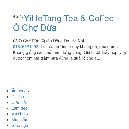
YiHeTang Tea & Coffee -
4.2
/ 5
Ô Chợ Dừa
68 Ô Chợ Dừa, Quận Đống Đa, Hà Nội
01676161992
:
Trà sữa nướng ở đây khá ngon, pha đậm vị.
Không giống các chỗ mình từng uống. Giá bt đã thấy hợp lý lại
được thêm mã giảm nữa đúng là quá rẻ cho 1...
Ăn uống
-
Du lịch
-
Cưới hỏi
-