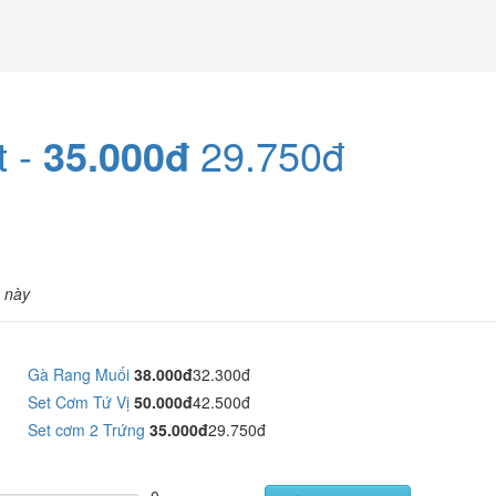
t -
35.000đ
29.750đ
 này
Gà Rang Muối
38.000đ
32.300đ
Set Cơm Tứ Vị
50.000đ
42.500đ
Set cơm 2 Trứng
35.000đ
29.750đ