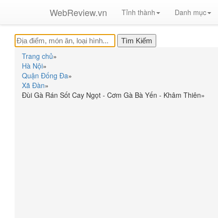
WebReview.vn
Tỉnh thành
Danh mục
Trang chủ
»
Hà Nội
»
Quận Đống Đa
»
Xã Đàn
»
Đùi Gà Rán Sốt Cay Ngọt - Cơm Gà Bà Yến - Khâm Thiên
»