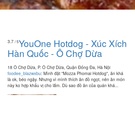
YouOne Hotdog - Xúc Xích
3.7
/ 5
Hàn Quốc - Ô Chợ Dừa
18 Ô Chợ Dừa, P. Ô Chợ Dừa, Quận Đống Đa, Hà Nội
foodee_blazwxbu
:
Mình đặt "Mozza Phomai Hotdog", ăn khá
là ok, béo ngậy. Nhưng vì mình thích ăn đồ ngọt, nên ăn món
này ko hợp khẩu vị cho lắm. Dù sao đồ ăn của quán khá...