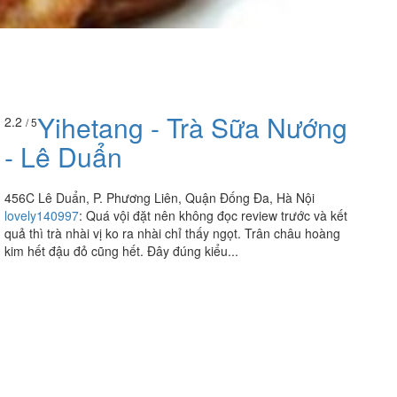
Yihetang - Trà Sữa Nướng
2.2
/ 5
- Lê Duẩn
456C Lê Duẩn, P. Phương Liên, Quận Đống Đa, Hà Nội
lovely140997
:
Quá vội đặt nên không đọc review trước và kết
quả thì trà nhài vị ko ra nhài chỉ thấy ngọt. Trân châu hoàng
kim hết đậu đỏ cũng hết. Đây đúng kiểu...