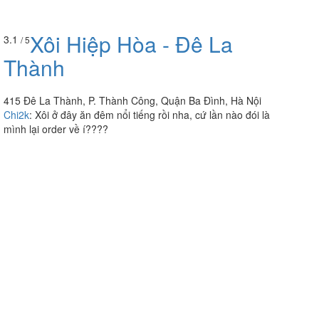
Xôi Hiệp Hòa - Đê La
3.1
/ 5
Thành
415 Đê La Thành, P. Thành Công, Quận Ba Đình, Hà Nội
Chi2k
:
Xôi ở đây ăn đêm nổi tiếng rồi nha, cứ lần nào đói là
mình lại order về í????