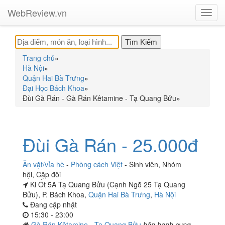
WebReview.vn
Toggl
navig
Trang chủ
»
Hà Nội
»
Quận Hai Bà Trưng
»
Đại Học Bách Khoa
»
Đùi Gà Rán - Gà Rán Kêtamine - Tạ Quang Bửu
»
Đùi Gà Rán - 25.000đ
Ăn vặt/vỉa hè
-
Phòng cách Việt
-
Sinh viên
,
Nhóm
hội
,
Cặp đôi
Ki Ốt 5A Tạ Quang Bửu (Cạnh Ngõ 25 Tạ Quang
Bửu), P. Bách Khoa,
Quận Hai Bà Trưng
,
Hà Nội
Đang cập nhật
15:30 - 23:00
Gà Rán Kêtamine - Tạ Quang Bửu
hân hạnh cung