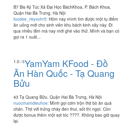
Yến Béo - Bún Đậu
4.3
/ 5
Mắm Tôm
B7 Bis Ký Túc Xá Đại Học BáchKhoa, P. Bách Khoa,
Quận Hai Bà Trưng, Hà Nội
foodee_nkyxohr5
:
Hôm nay mình tìm được một tụ điểm
ăn uống mới cho sinh viên khu bách kinh xây này. Đi
qua nhiều lắm mà nay mới ghé vào thử. Mình và bạn có
gọi ra 1 xuất...
YamYam KFood - Đồ
1.0
/ 5
Ăn Hàn Quốc - Tạ Quang
Bửu
43 Tạ Quang Bửu, Quận Hai Bà Trưng, Hà Nội
nuocmamdieuhoe
:
Mình gọi cơm trộn thịt bò ăn quá