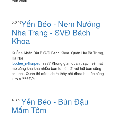
trân châu...
Yến Béo - Nem Nướng
5.0
/ 5
Nha Trang - SVĐ Bách
Khoa
Ki Ốt 4 Khán Đài B SVĐ Bách Khoa, Quận Hai Bà Trưng,
Hà Nội
foodee_n4fsnpeu
:
???? Không gian quán : sạch sẽ mát
mẻ cũng kha khá nhiều bàn to nên đii với hội bạn cũng
ok nha . Quán thì mình chưa thấy bật đhoa bh nên cũng
k rõ ạ ????Về...