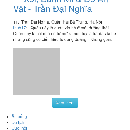
117 Trần Đại Nghĩa, Quận Hai Bà Trưng, Hà Nội
thuh17
:
- Quán này là quán vỉa hè ở mặt đường thôi.
Quán này là cái nhà đó tự mở ra nên tuy là trà đá vỉa hè
nhưng cũng có biển hiệu to đùng đoàng - Không gian...
Xem thêm
Ăn uống
-
Du lịch
-
Cưới hỏi
-
Làm đẹp
-
Vui chơi
-
Mua sắm
-