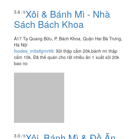
chán. Thịt với trứng cháy đen thui, sốt thì ngọt. Còn
được bonus thêm một sợi tóc ????. Không bao giờ quay
lại.
Xôi & Bánh Mì - Nhà
3.6
/ 5
Sách Bách Khoa
A17 Tạ Quang Bửu, P. Bách Khoa, Quận Hai Bà Trưng,
Hà Nội
foodee_m5sifgmr99
:
Xôi thập cẩm 20k,bánh mì thập
cẩm 10k. Đã thế quán cho rất nhiều ăn 1 xuất xôi 20k
bao no
Xôi, Bánh Mì & Đồ Ăn
3.0
/ 5
Vặt - Trần Đại Nghĩa