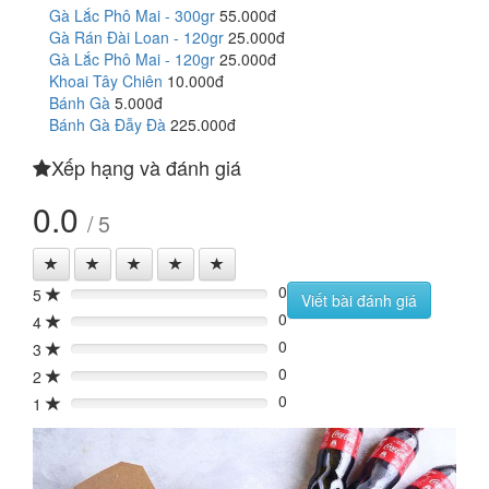
Gà Lắc Phô Mai - 300gr
55.000đ
Gà Rán Đài Loan - 120gr
25.000đ
Gà Lắc Phô Mai - 120gr
25.000đ
Khoai Tây Chiên
10.000đ
Bánh Gà
5.000đ
Bánh Gà Đẫy Đà
225.000đ
Xếp hạng và đánh giá
0.0
/ 5
0
5
0%
Viết bài đánh giá
0
4
0%
0
3
0%
0
2
0%
0
1
0%