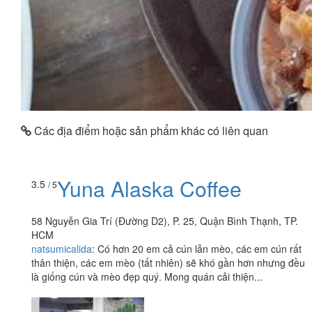
Các địa điểm hoặc sản phẩm khác có liên quan
Yuna Alaska Coffee
3.5
/ 5
58 Nguyễn Gia Trí (Đường D2), P. 25, Quận Bình Thạnh, TP.
HCM
natsumicalida
:
Có hơn 20 em cả cún lẫn mèo, các em cún rất
thân thiện, các em mèo (tất nhiên) sẽ khó gần hơn nhưng đều
là giống cún và mèo đẹp quý. Mong quán cải thiện...