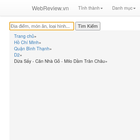
WebReview.vn
Tỉnh thành
Danh mục
Trang chủ
»
Hồ Chí Minh
»
Quận Bình Thạnh
»
D2
»
Dừa Sấy - Căn Nhà Gỗ - Milo Dầm Trân Châu
»