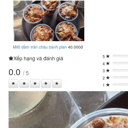
Milô dầm trân châu bánh plan
40.000đ
5
Xếp hạng và đánh giá
0%
4
0%
0.0
3
/ 5
0%
2
0%
1
0%