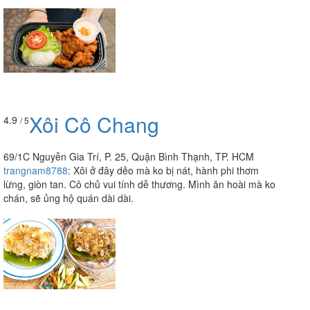
Xôi Cô Chang
4.9
/ 5
69/1C Nguyễn Gia Trí, P. 25, Quận Bình Thạnh, TP. HCM
trangnam8788
:
Xôi ở đây dẻo mà ko bị nát, hành phi thơm
lừng, giòn tan. Cô chủ vui tính dễ thương. Mình ăn hoài mà ko
chán, sẽ ủng hộ quán dài dài.