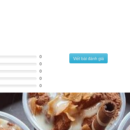
0
Viết bài đánh giá
0
0
0
0