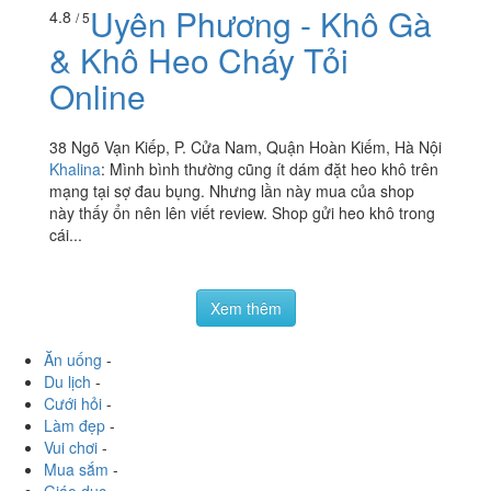
Uyên Phương - Khô Gà
4.8
/ 5
& Khô Heo Cháy Tỏi
Online
38 Ngõ Vạn Kiếp, P. Cửa Nam, Quận Hoàn Kiếm, Hà Nội
Khalina
:
Mình bình thường cũng ít dám đặt heo khô trên
mạng tại sợ đau bụng. Nhưng lần này mua của shop
này thấy ổn nên lên viết review. Shop gửi heo khô trong
cái...
Xem thêm
Ăn uống
-
Du lịch
-
Cưới hỏi
-
Làm đẹp
-
Vui chơi
-
Mua sắm
-
Giáo dục
-