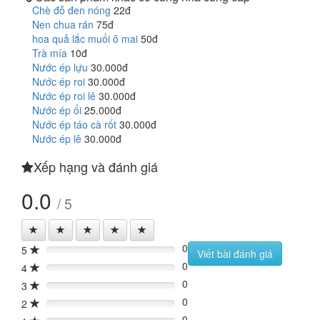
Chè đỗ đen nóng
22đ
Nen chua rán
75đ
hoa quả lắc muối ô mai
50đ
Trà mía
10đ
Nước ép lựu
30.000đ
Nước ép roi
30.000đ
Nước ép roi lê
30.000đ
Nước ép ổi
25.000đ
Nước ép táo cà rốt
30.000đ
Nước ép lê
30.000đ
Xếp hạng và đánh giá
0.0
/ 5
0
5
0%
Viết bài đánh giá
0
4
0%
0
3
0%
0
2
0%
0