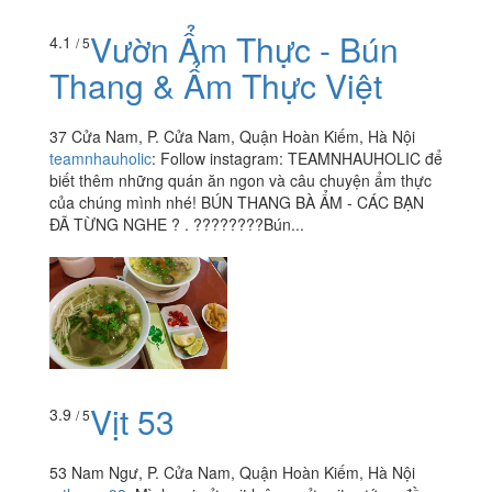
Vườn Ẩm Thực - Bún
4.1
/ 5
Thang & Ẩm Thực Việt
37 Cửa Nam, P. Cửa Nam, Quận Hoàn Kiếm, Hà Nội
teamnhauholic
:
Follow instagram: TEAMNHAUHOLIC để
biết thêm những quán ăn ngon và câu chuyện ẩm thực
của chúng mình nhé! BÚN THANG BÀ ẨM - CÁC BẠN
ĐÃ TỪNG NGHE ? . ????????Bún...
Vịt 53
3.9
/ 5
53 Nam Ngư, P. Cửa Nam, Quận Hoàn Kiếm, Hà Nội