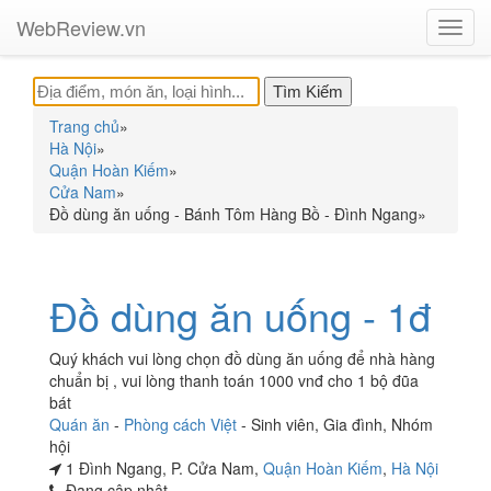
WebReview.vn
Toggl
navig
Trang chủ
»
Hà Nội
»
Quận Hoàn Kiếm
»
Cửa Nam
»
Đồ dùng ăn uống - Bánh Tôm Hàng Bồ - Đình Ngang
»
Đồ dùng ăn uống - 1đ
Quý khách vui lòng chọn đồ dùng ăn uống để nhà hàng
chuẩn bị , vui lòng thanh toán 1000 vnđ cho 1 bộ đũa
bát
Quán ăn
-
Phòng cách Việt
-
Sinh viên
,
Gia đình
,
Nhóm
hội
1 Đình Ngang, P. Cửa Nam,
Quận Hoàn Kiếm
,
Hà Nội
Đang cập nhật