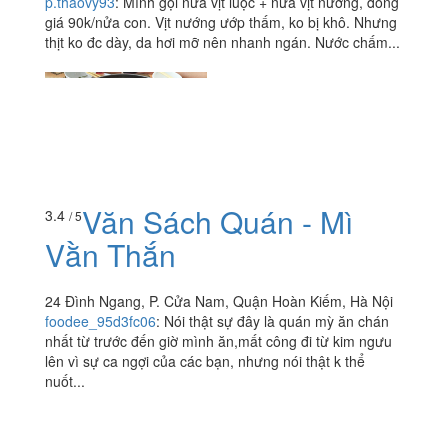
p.thaovy93
:
Mình gọi nửa vịt luộc + nửa vịt nướng, đồng
giá 90k/nửa con. Vịt nướng ướp thấm, ko bị khô. Nhưng
thịt ko đc dày, da hơi mỡ nên nhanh ngán. Nước chấm...
Văn Sách Quán - Mì
3.4
/ 5
Vằn Thắn
24 Đình Ngang, P. Cửa Nam, Quận Hoàn Kiếm, Hà Nội
foodee_95d3fc06
:
Nói thật sự đây là quán mỳ ăn chán
nhất từ trước đến giờ mình ăn,mất công đi từ kim ngưu
lên vì sự ca ngợi của các bạn, nhưng nói thật k thể
nuốt...