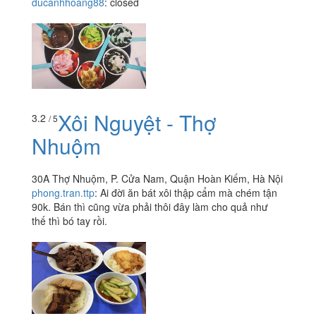
ducanhhoang88
:
closed
Xôi Nguyệt - Thợ
3.2
/ 5
Nhuộm
30A Thợ Nhuộm, P. Cửa Nam, Quận Hoàn Kiếm, Hà Nội
phong.tran.ttp
:
Ai đời ăn bát xôi thập cẩm mà chém tận
90k. Bán thì cũng vừa phải thôi đây làm cho quả như
thế thì bó tay rồi.