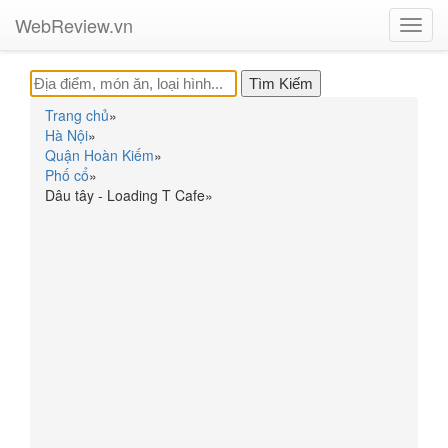
WebReview.vn
Toggl
navig
Trang chủ
»
Hà Nội
»
Quận Hoàn Kiếm
»
Phố cổ
»
Dâu tây - Loading T Cafe
»