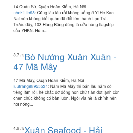
Yi He Kao Nai - Trà Sữa
2.5
/ 5
Nướng - Quán Sứ
14 Quán Sứ, Quận Hoàn Kiếm, Hà Nội
nhoklittle98
:
Cũng lâu lâu rồi không uống ở Yi He Kao
Nai nên không biết quán đã đổi tên thành Lạc Trà.
Trước đây, 103 Hàng Bông đúng là cửa hàng flagship
của YHKN. Hôm...
Bò Nướng Xuân Xuân -
3.7
/ 5
47 Mã Mây
47 Mã Mây, Quận Hoàn Kiếm, Hà Nội
luutrang98955534
:
Nầm Mã Mây thì bán lâu năm có
tiếng lắm rồi, hè chắc đỡ đông hơn chứ t ăn đợt lạnh còn
chen chúc không có bàn luôn. Ngồi vỉa hè là chính nên
hơi nóng...