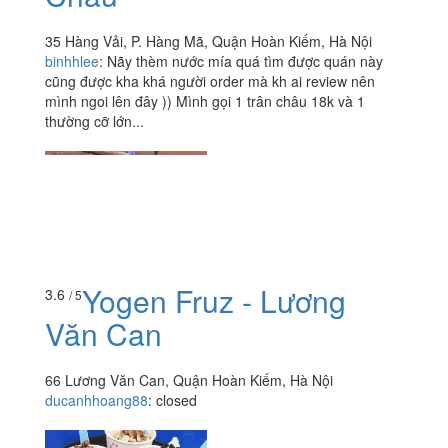
35 Hàng Vải, P. Hàng Mã, Quận Hoàn Kiếm, Hà Nội
binhhlee
:
Nãy thèm nước mía quá tìm được quán này
cũng được kha khá người order mà kh ai review nên
mình ngoi lên đây )) Mình gọi 1 trân châu 18k và 1
thường cỡ lớn...
Yogen Fruz - Lương
3.6
/ 5
Văn Can
66 Lương Văn Can, Quận Hoàn Kiếm, Hà Nội
ducanhhoang88
:
closed