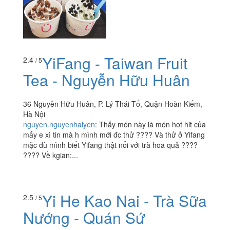
YiFang - Taiwan Fruit
2.4
/ 5
Tea - Nguyễn Hữu Huân
36 Nguyễn Hữu Huân, P. Lý Thái Tổ, Quận Hoàn Kiếm,
Hà Nội
nguyen.nguyenhaiyen
:
Thấy món này là món hot hit của
mấy e xì tin mà h mình mới đc thử ???? Và thử ở Yifang
mặc dù mình biết Yifang thật nổi với trà hoa quả ????
???? Về kgian:...