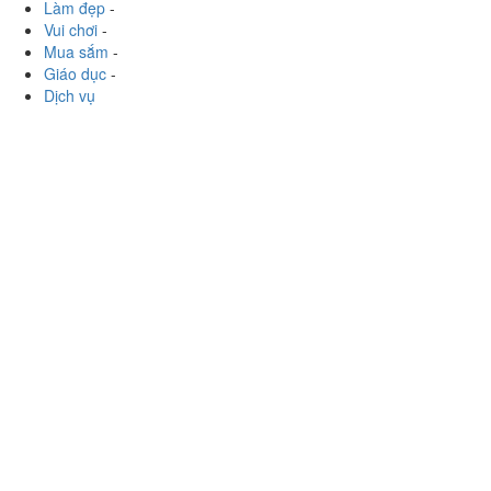
Ăn uống
-
Du lịch
-
Cưới hỏi
-
Làm đẹp
-
Vui chơi
-
Mua sắm
-
Giáo dục
-
Dịch vụ