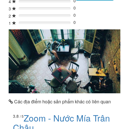
0
4
0%
0
3
0%
0
2
0%
0
1
0%
Các địa điểm hoặc sản phẩm khác có liên quan
Zoom - Nước Mía Trân
3.8
/ 5
Châu