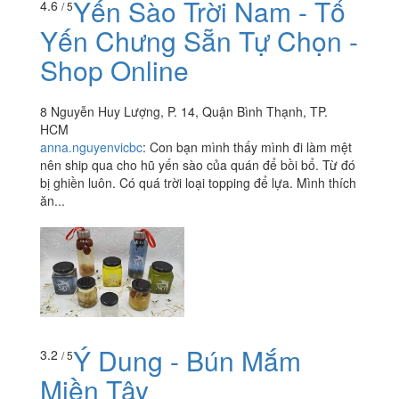
Yến Sào Trời Nam - Tổ
4.6
/ 5
Yến Chưng Sẵn Tự Chọn -
Shop Online
8 Nguyễn Huy Lượng, P. 14, Quận Bình Thạnh, TP.
HCM
anna.nguyenvicbc
:
Con bạn mình thấy mình đi làm mệt
nên ship qua cho hũ yến sào của quán để bồi bổ. Từ đó
bị ghiền luôn. Có quá trời loại topping để lựa. Mình thích
ăn...
Ý Dung - Bún Mắm
3.2
/ 5
Miền Tây