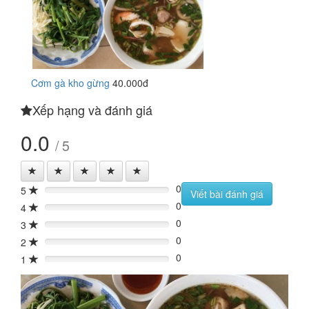
Cơm gà kho gừng
40.000đ
Xếp hạng và đánh giá
0.0
/ 5
0
5
0%
Viết bài đánh giá
0
4
0%
0
3
0%
0
2
0%
0
1
0%