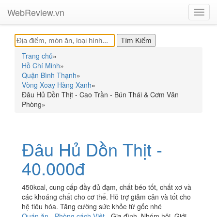
WebReview.vn
Toggl
navig
Trang chủ
»
Hồ Chí Minh
»
Quận Bình Thạnh
»
Vòng Xoay Hàng Xanh
»
Đâu Hủ Dồn Thịt - Cao Trần - Bún Thái & Cơm Văn
Phòng
»
Đâu Hủ Dồn Thịt -
40.000đ
450kcal, cung cấp đầy đủ đạm, chất béo tốt, chất xơ và
các khoáng chất cho cơ thể. Hỗ trợ giảm cân và tốt cho
hệ tiêu hóa. Tăng cường sức khỏe từ gốc nhé
Quán ăn
-
Phòng cách Việt
-
Gia đình
,
Nhóm hội
,
Giới