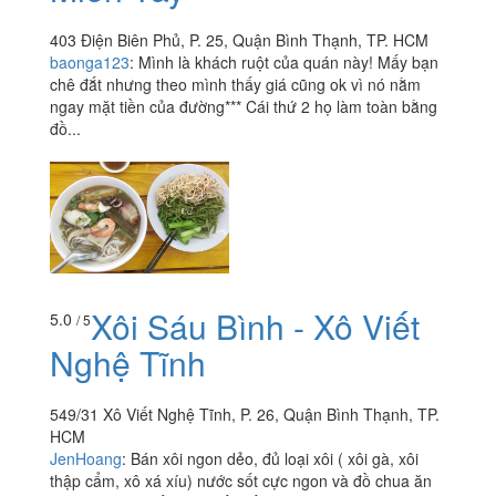
403 Điện Biên Phủ, P. 25, Quận Bình Thạnh, TP. HCM
baonga123
:
Mình là khách ruột của quán này! Mấy bạn
chê đắt nhưng theo mình thấy giá cũng ok vì nó nằm
ngay mặt tiền của đường*** Cái thứ 2 họ làm toàn bằng
đồ...
Xôi Sáu Bình - Xô Viết
5.0
/ 5
Nghệ Tĩnh
549/31 Xô Viết Nghệ Tĩnh, P. 26, Quận Bình Thạnh, TP.
HCM
JenHoang
:
Bán xôi ngon dẻo, đủ loại xôi ( xôi gà, xôi
thập cẩm, xô xá xíu) nước sốt cực ngon và đồ chua ăn