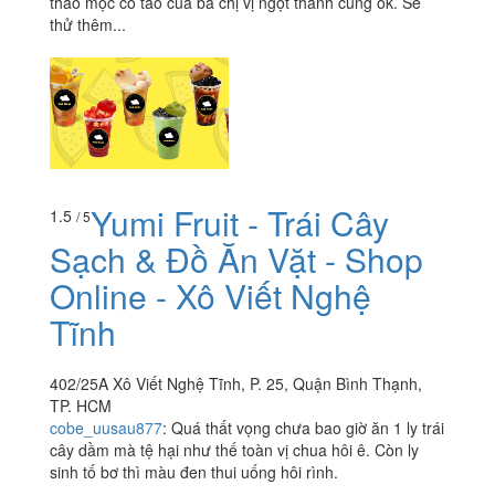
thảo mộc có táo của bà chị vị ngọt thanh cũng ok. Sẽ
thử thêm...
Yumi Fruit - Trái Cây
1.5
/ 5
Sạch & Đồ Ăn Vặt - Shop
Online - Xô Viết Nghệ
Tĩnh
402/25A Xô Viết Nghệ Tĩnh, P. 25, Quận Bình Thạnh,
TP. HCM
cobe_uusau877
:
Quá thất vọng chưa bao giờ ăn 1 ly trái
cây dầm mà tệ hại như thế toàn vị chua hôi ê. Còn ly
sinh tố bơ thì màu đen thui uống hôi rình.