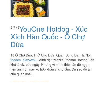
YouOne Hotdog - Xúc
3.7
/ 5
Xích Hàn Quốc - Ô Chợ
Dừa
18 Ô Chợ Dừa, P. Ô Chợ Dừa, Quận Đống Đa, Hà Nội
foodee_blazwxbu
:
Mình đặt "Mozza Phomai Hotdog", ăn
khá là ok, béo ngậy. Nhưng vì mình thích ăn đồ ngọt,
nên ăn món này ko hợp khẩu vị cho lắm. Dù sao đồ ăn
của quán khá...