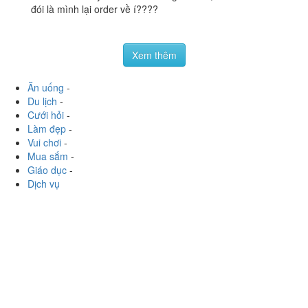
đói là mình lại order về í????
Xem thêm
Ăn uống
-
Du lịch
-
Cưới hỏi
-
Làm đẹp
-
Vui chơi
-
Mua sắm
-
Giáo dục
-
Dịch vụ