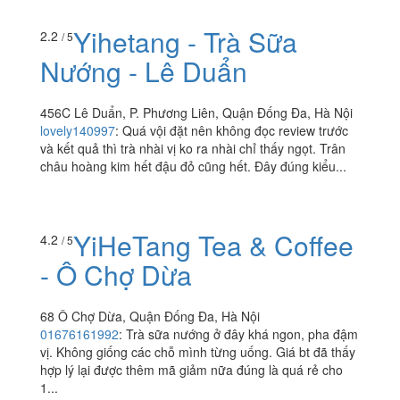
Yihetang - Trà Sữa
2.2
/ 5
Nướng - Lê Duẩn
456C Lê Duẩn, P. Phương Liên, Quận Đống Đa, Hà Nội
lovely140997
:
Quá vội đặt nên không đọc review trước
và kết quả thì trà nhài vị ko ra nhài chỉ thấy ngọt. Trân
châu hoàng kim hết đậu đỏ cũng hết. Đây đúng kiểu...
YiHeTang Tea & Coffee
4.2
/ 5
- Ô Chợ Dừa
68 Ô Chợ Dừa, Quận Đống Đa, Hà Nội
01676161992
:
Trà sữa nướng ở đây khá ngon, pha đậm
vị. Không giống các chỗ mình từng uống. Giá bt đã thấy
hợp lý lại được thêm mã giảm nữa đúng là quá rẻ cho
1...