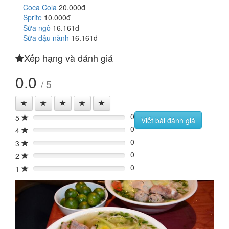
Coca Cola
20.000đ
Sprite
10.000đ
Sữa ngô
16.161đ
Sữa đậu nành
16.161đ
Xếp hạng và đánh giá
0.0
/ 5
0
5
0%
Viết bài đánh giá
0
4
0%
0
3
0%
0
2
0%
0
1
0%