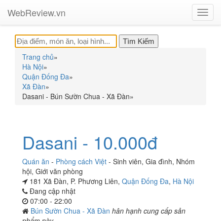
WebReview.vn
Toggl
navig
Trang chủ
»
Hà Nội
»
Quận Đống Đa
»
Xã Đàn
»
Dasani - Bún Sườn Chua - Xã Đàn
»
Dasani - 10.000đ
Quán ăn
-
Phòng cách Việt
-
Sinh viên
,
Gia đình
,
Nhóm
hội
,
Giới văn phòng
181 Xã Đàn, P. Phương Liên,
Quận Đống Đa
,
Hà Nội
Đang cập nhật
07:00 - 22:00
Bún Sườn Chua - Xã Đàn
hân hạnh cung cấp sản
phẩm này