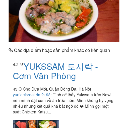
Các địa điểm hoặc sản phẩm khác có liên quan
YUKSSAM 도시락 -
4.2
/ 5
Cơm Văn Phòng
43 Ô Chợ Dừa Mới, Quận Đống Đa, Hà Nội
yunjaeisreal.rin.2198
:
Tình cờ thấy Yukssam trên Now!
nên mình đặt cơm về ăn trưa luôn. Mình không hy vọng
nhiều nhưng kết quả khá bất ngờ đó ❤️ Mình gọi một
suất Chicken Katsu...