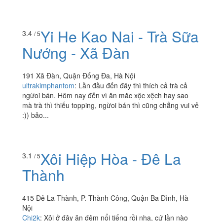
Yi He Kao Nai - Trà Sữa
3.4
/ 5
Nướng - Xã Đàn
191 Xã Đàn, Quận Đống Đa, Hà Nội
ultrakimphantom
:
Lần đầu đến đây thì thích cả trà cả
ngừoi bán. Hôm nay đến vì ăn măc xộc xệch hay sao
mà trà thì thiếu topping, ngừoi bán thì cũng chẳng vui vẻ
:)) bảo...
Xôi Hiệp Hòa - Đê La
3.1
/ 5
Thành
415 Đê La Thành, P. Thành Công, Quận Ba Đình, Hà
Nội
Chi2k
:
Xôi ở đây ăn đêm nổi tiếng rồi nha, cứ lần nào