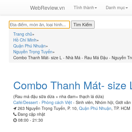
WebReview.vn
Tỉnh thành
Danh mục
Trang chủ
»
Hồ Chí Minh
»
Quận Phú Nhuận
»
Nguyễn Trọng Tuyển
»
Combo Thanh Mát- size L - Nhà Má - Rau Má Đậu - Nguyễn T
Combo Thanh Mát- size L
(Rau má đậu sữa dừa + nha đam+ thạch lá dứa)
Café/Dessert
-
Phòng cách Việt
-
Sinh viên
,
Nhóm hội
,
Giới văn
263 Nguyễn Trọng Tuyển, P. 10,
Quận Phú Nhuận
, TP. HCM
Đang cập nhật
08:00 - 21:30