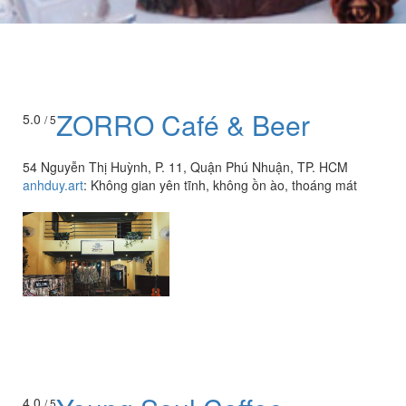
ZORRO Café & Beer
5.0
/ 5
54 Nguyễn Thị Huỳnh, P. 11, Quận Phú Nhuận, TP. HCM
anhduy.art
:
Không gian yên tĩnh, không ồn ào, thoáng mát
4.0
/ 5