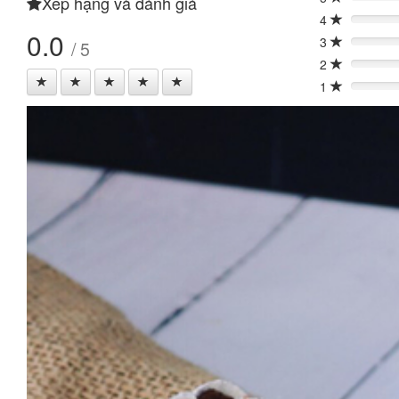
Xếp hạng và đánh giá
0%
4
0%
0.0
3
/ 5
0%
2
0%
1
0%