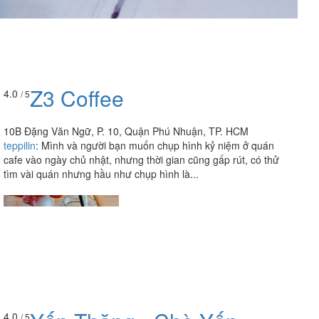
Z3 Coffee
4.0
/ 5
10B Đặng Văn Ngữ, P. 10, Quận Phú Nhuận, TP. HCM
teppilin
:
Mình và người bạn muốn chụp hình kỷ niệm ở quán
cafe vào ngày chủ nhật, nhưng thời gian cũng gấp rút, có thử
tìm vài quán nhưng hầu như chụp hình là...
4.0
/ 5