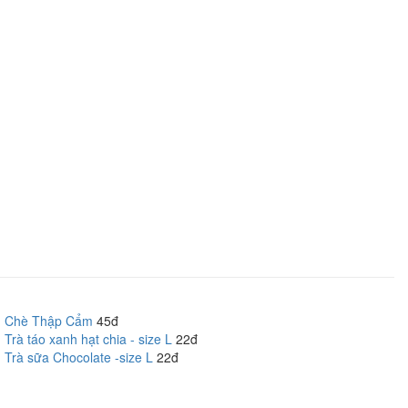
Chè Thập Cẩm
45đ
Trà táo xanh hạt chia - size L
22đ
Trà sữa Chocolate -size L
22đ