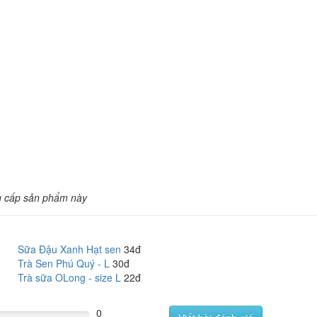
g cấp sản phẩm này
Sữa Đậu Xanh Hạt sen
34đ
Trà Sen Phú Quý - L
30đ
Trà sữa OLong - size L
22đ
0