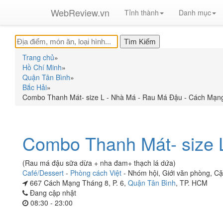
WebReview.vn
Tỉnh thành
Danh mục
Trang chủ
»
Hồ Chí Minh
»
Quận Tân Bình
»
Bắc Hải
»
Combo Thanh Mát- size L - Nhà Má - Rau Má Đậu - Cách Mạn
Combo Thanh Mát- size L
(Rau má đậu sữa dừa + nha đam+ thạch lá dứa)
Café/Dessert
-
Phòng cách Việt
-
Nhóm hội
,
Giới văn phòng
,
Cặ
667 Cách Mạng Tháng 8, P. 6,
Quận Tân Bình
, TP. HCM
Đang cập nhật
08:30 - 23:00