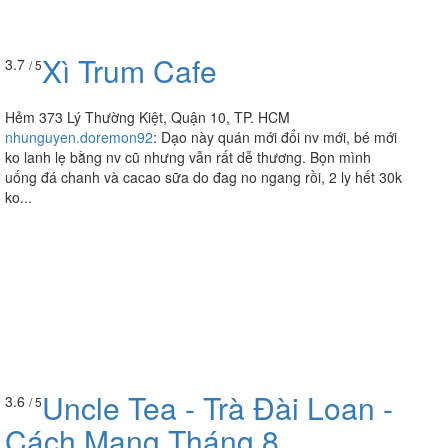
Xì Trum Cafe
3.7
/ 5
Hẻm 373 Lý Thường Kiệt, Quận 10, TP. HCM
nhunguyen.doremon92
:
Dạo này quán mới đổi nv mới, bé mới
ko lanh lẹ bằng nv cũ nhưng vẫn rất dễ thương. Bọn mình
uống đá chanh và cacao sữa do đag no ngang rồi, 2 ly hết 30k
ko...
Uncle Tea - Trà Đài Loan -
3.6
/ 5
Cách Mạng Tháng 8