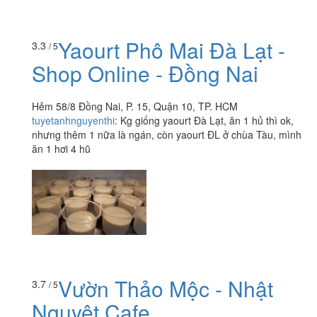
Yaourt Phô Mai Đà Lạt -
3.3
/ 5
Shop Online - Đồng Nai
Hẻm 58/8 Đồng Nai, P. 15, Quận 10, TP. HCM
tuyetanhnguyenthi
:
Kg giống yaourt Đà Lạt, ăn 1 hủ thì ok,
nhưng thêm 1 nữa là ngán, còn yaourt ĐL ở chùa Tàu, mình
ăn 1 hơi 4 hũ
Vườn Thảo Mộc - Nhật
3.7
/ 5
Nguyệt Cafe