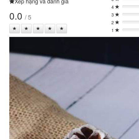
Xếp hạng và đánh giá
0%
4
0%
0.0
3
/ 5
0%
2
0%
1
0%