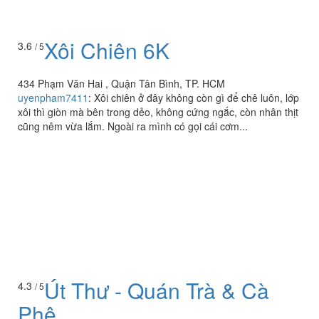
Xôi Chiên 6K
3.6
/ 5
434 Phạm Văn Hai , Quận Tân Bình, TP. HCM
uyenpham7411
:
Xôi chiên ở đây không còn gì để chê luôn, lớp
xôi thì giòn mà bên trong dẻo, không cứng ngắc, còn nhân thịt
cũng nêm vừa lắm. Ngoài ra mình có gọi cái cơm...
Út Thư - Quán Trà & Cà
4.3
/ 5
Phê