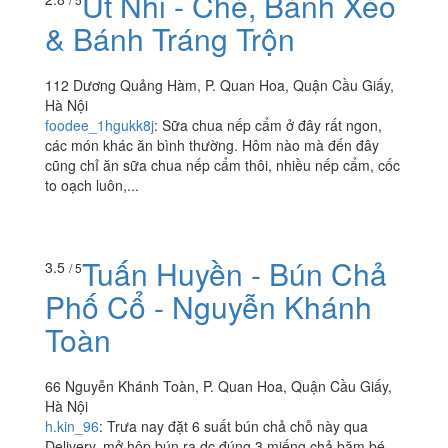
Út Nhi - Chè, Bánh Xèo
& Bánh Tráng Trộn
112 Dương Quảng Hàm, P. Quan Hoa, Quận Cầu Giấy,
Hà Nội
foodee_1hgukk8j
:
Sữa chua nếp cẩm ở đây rất ngon,
các món khác ăn bình thường. Hôm nào mà đến đây
cũng chỉ ăn sữa chua nếp cẩm thôi, nhiều nếp cẩm, cốc
to oạch luôn,...
Tuấn Huyền - Bún Chả
3.5
/ 5
Phố Cổ - Nguyễn Khánh
Toàn
66 Nguyễn Khánh Toàn, P. Quan Hoa, Quận Cầu Giấy,
Hà Nội
h.kin_96
:
Trưa nay đặt 6 suất bún chả chỗ này qua
Delivery, mở hộp bún ra dc đúng 3 miếng chả băm bé