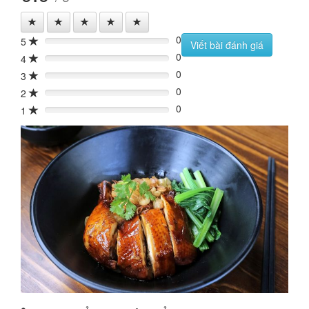
0
5
0%
Viết bài đánh giá
0
4
0%
0
3
0%
0
2
0%
0
1
0%