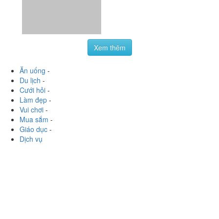
Xem thêm
Ăn uống
-
Du lịch
-
Cưới hỏi
-
Làm đẹp
-
Vui chơi
-
Mua sắm
-
Giáo dục
-
Dịch vụ