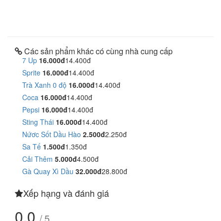
Các sản phẩm khác có cùng nhà cung cấp
7 Up
16.000đ
14.400đ
Sprite
16.000đ
14.400đ
Trà Xanh 0 độ
16.000đ
14.400đ
Coca
16.000đ
14.400đ
Pepsi
16.000đ
14.400đ
Sting Thái
16.000đ
14.400đ
Nứơc Sốt Dầu Hào
2.500đ
2.250đ
Sa Tế
1.500đ
1.350đ
Cải Thêm
5.000đ
4.500đ
Gà Quay Xì Dầu
32.000đ
28.800đ
Xếp hạng và đánh giá
0.0
/ 5