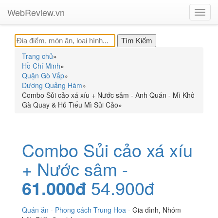
WebReview.vn
Toggl
navig
Trang chủ
»
Hồ Chí Minh
»
Quận Gò Vấp
»
Dương Quảng Hàm
»
Combo Sủi cảo xá xíu + Nước sâm - Anh Quán - Mì Khô
Gà Quay & Hủ Tiếu Mì Sủi Cảo
»
Combo Sủi cảo xá xíu
+ Nước sâm -
61.000đ
54.900đ
Quán ăn
-
Phong cách Trung Hoa
-
Gia đình
,
Nhóm