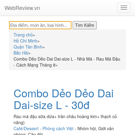
WebReview.vn
Toggl
navig
Trang chủ
»
Hồ Chí Minh
»
Quận Tân Bình
»
Bắc Hải
»
Combo Dẻo Dẻo Dai Dai-size L - Nhà Má - Rau Má Đậu
- Cách Mạng Tháng 8
»
Combo Dẻo Dẻo Dai
Dai-size L - 30đ
Rau má đậu sữa dừa+ trân châu hoàng kim+ thạch củ
năng)
Café/Dessert
-
Phòng cách Việt
-
Nhóm hội
,
Giới văn
phòng
,
Cặp đôi