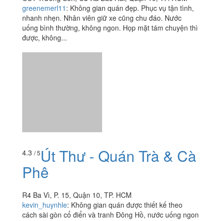
greenemerl11
:
Không gian quán đẹp. Phục vụ tận tình,
nhanh nhẹn. Nhân viên giữ xe cũng chu đáo. Nước
uống bình thường, không ngon. Họp mặt tám chuyện thì
được, không...
Út Thư - Quán Trà & Cà
4.3
/ 5
Phê
R4 Ba Vì, P. 15, Quận 10, TP. HCM
kevin_huynhle
:
Không gian quán được thiết kế theo
cách sài gòn cổ điển và tranh Đông Hồ, nước uống ngon