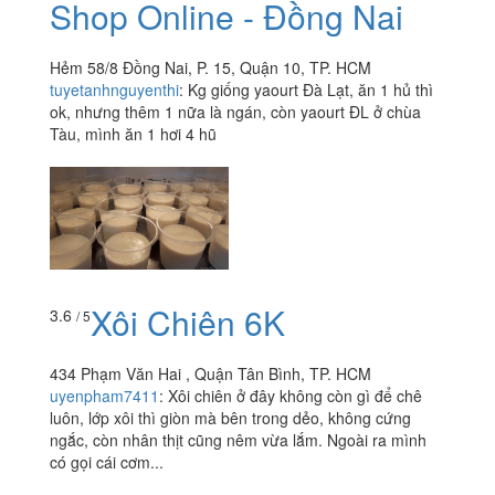
Shop Online - Đồng Nai
Hẻm 58/8 Đồng Nai, P. 15, Quận 10, TP. HCM
tuyetanhnguyenthi
:
Kg giống yaourt Đà Lạt, ăn 1 hủ thì
ok, nhưng thêm 1 nữa là ngán, còn yaourt ĐL ở chùa
Tàu, mình ăn 1 hơi 4 hũ
Xôi Chiên 6K
3.6
/ 5
434 Phạm Văn Hai , Quận Tân Bình, TP. HCM
uyenpham7411
:
Xôi chiên ở đây không còn gì để chê
luôn, lớp xôi thì giòn mà bên trong dẻo, không cứng
ngắc, còn nhân thịt cũng nêm vừa lắm. Ngoài ra mình
có gọi cái cơm...