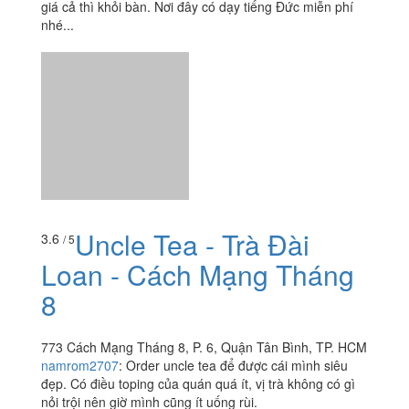
giá cả thì khỏi bàn. Nơi đây có dạy tiếng Đức miễn phí
nhé...
Uncle Tea - Trà Đài
3.6
/ 5
Loan - Cách Mạng Tháng
8
773 Cách Mạng Tháng 8, P. 6, Quận Tân Bình, TP. HCM
namrom2707
:
Order uncle tea để được cái mình siêu
đẹp. Có điều toping của quán quá ít, vị trà không có gì
nỏi trội nên giờ mình cũng ít uống rùi.