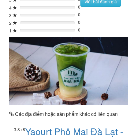
5
0%
Viết bài đánh giá
0
4
0%
0
3
0%
0
2
0%
0
1
0%
Các địa điểm hoặc sản phẩm khác có liên quan
Yaourt Phô Mai Đà Lạt -
3.3
/ 5