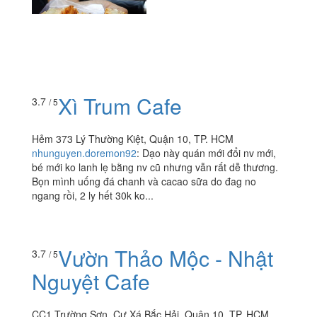
Xì Trum Cafe
3.7
/ 5
Hẻm 373 Lý Thường Kiệt, Quận 10, TP. HCM
nhunguyen.doremon92
:
Dạo này quán mới đổi nv mới,
bé mới ko lanh lẹ bằng nv cũ nhưng vẫn rất dễ thương.
Bọn mình uống đá chanh và cacao sữa do đag no
ngang rồi, 2 ly hết 30k ko...
Vườn Thảo Mộc - Nhật
3.7
/ 5
Nguyệt Cafe
CC1 Trường Sơn, Cư Xá Bắc Hải, Quận 10, TP. HCM