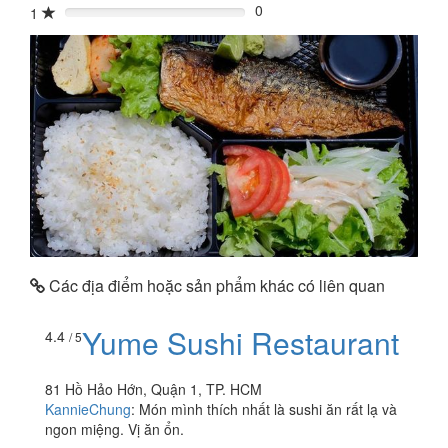
0
1
0%
Các địa điểm hoặc sản phẩm khác có liên quan
Yume Sushi Restaurant
4.4
/ 5
81 Hồ Hảo Hớn, Quận 1, TP. HCM
KannieChung
:
Món mình thích nhất là sushi ăn rất lạ và
ngon miệng. Vị ăn ổn.