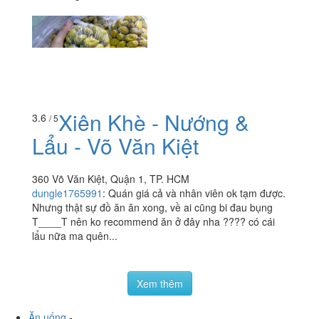
Xiên Khè - Nướng &
3.6
/ 5
Lẩu - Võ Văn Kiệt
360 Võ Văn Kiệt, Quận 1, TP. HCM
dungle1765991
:
Quán giá cả và nhân viên ok tạm được.
Nhưng thật sự đồ ăn ăn xong, về ai cũng bi đau bụng
T____T nên ko recommend ăn ở đây nha ???? có cái
lẩu nữa ma quên...