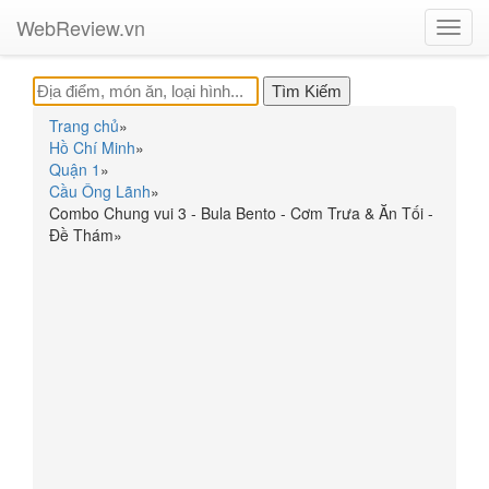
WebReview.vn
Toggl
navig
Trang chủ
»
Hồ Chí Minh
»
Quận 1
»
Cầu Ông Lãnh
»
Combo Chung vui 3 - Bula Bento - Cơm Trưa & Ăn Tối -
Đề Thám
»