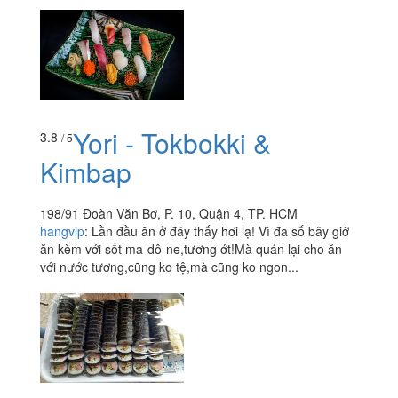
Yori - Tokbokki &
3.8
/ 5
Kimbap
198/91 Đoàn Văn Bơ, P. 10, Quận 4, TP. HCM
hangvip
:
Lần đầu ăn ở đây thấy hơi lạ! Vì đa số bây giờ
ăn kèm với sốt ma-dô-ne,tương ớt!Mà quán lại cho ăn
với nước tương,cũng ko tệ,mà cũng ko ngon...