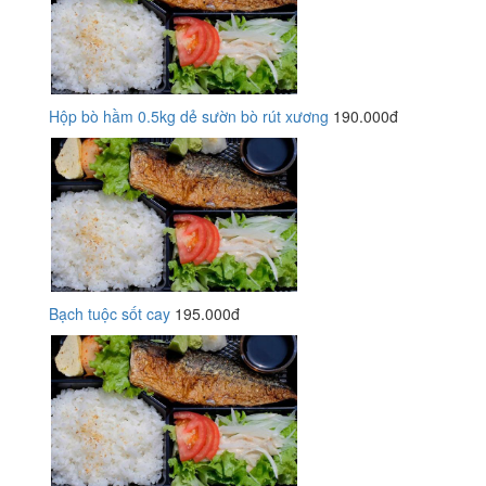
Hộp bò hầm 0.5kg dẻ sườn bò rút xương
190.000đ
Bạch tuộc sốt cay
195.000đ