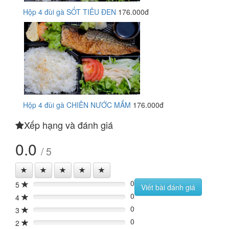
Hộp 4 đùi gà SỐT TIÊU ĐEN
176.000đ
Hộp 4 đùi gà CHIÊN NƯỚC MẮM
176.000đ
Xếp hạng và đánh giá
0.0
/ 5
0
5
0%
Viết bài đánh giá
0
4
0%
0
3
0%
0
2
0%