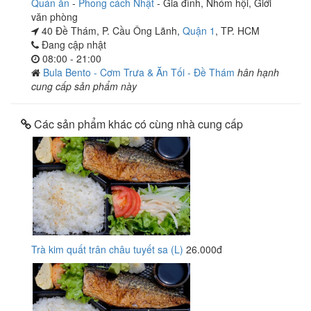
Quán ăn
-
Phong cách Nhật
-
Gia đình
,
Nhóm hội
,
Giới
văn phòng
40 Đề Thám, P. Cầu Ông Lãnh,
Quận 1
, TP. HCM
Đang cập nhật
08:00 - 21:00
Bula Bento - Cơm Trưa & Ăn Tối - Đề Thám
hân hạnh
cung cấp sản phẩm này
Các sản phẩm khác có cùng nhà cung cấp
Trà kim quất trân châu tuyết sa (L)
26.000đ