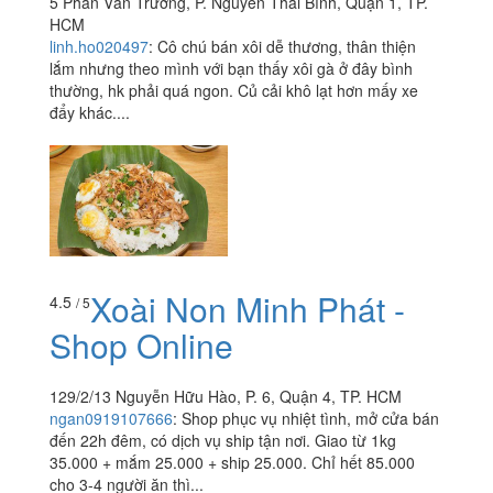
5 Phan Văn Trường, P. Nguyễn Thái Bình, Quận 1, TP.
HCM
linh.ho020497
:
Cô chú bán xôi dễ thương, thân thiện
lắm nhưng theo mình với bạn thấy xôi gà ở đây bình
thường, hk phải quá ngon. Củ cải khô lạt hơn mấy xe
đẩy khác....
Xoài Non Minh Phát -
4.5
/ 5
Shop Online
129/2/13 Nguyễn Hữu Hào, P. 6, Quận 4, TP. HCM
ngan0919107666
:
Shop phục vụ nhiệt tình, mở cửa bán
đến 22h đêm, có dịch vụ ship tận nơi. Giao từ 1kg
35.000 + mắm 25.000 + ship 25.000. Chỉ hết 85.000
cho 3-4 người ăn thì...