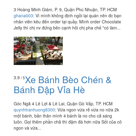
3 Hoàng Minh Giám, P. 9, Quận Phú Nhuận, TP. HCM
ghana003
:
Vì mình không định ngồi lại quán nên đc bạn
nhân viên kêu đến order tại quầy. Mình order Chocolate
Jelly thì chị nv đứng bên cạnh hỏi chị pha chế "có làm...
Xe Bánh Bèo Chén &
3.9
/ 5
Bánh Đập Vỉa Hè
Góc Ngã 4 Lê Lợi & Lê Lai, Quận Gò Vấp, TP. HCM
quynhtranhuong8300
:
Vừa ngon vừa rẻ vừa no nữa 2k
một bánh, bản thân mình 4 bánh là no cho cả sáng
luôn. Gọi thêm phần chả thì đậm đà hơn nữa Sốt của cô
ngon và vừa...