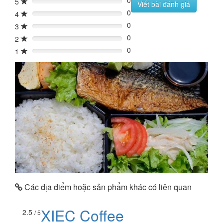
0
5
0%
Viết bài đánh giá
0
4
0%
0
3
0%
0
2
0%
0
1
0%
Các địa điểm hoặc sản phẩm khác có liên quan
XIEC Coffee
2.5
/ 5