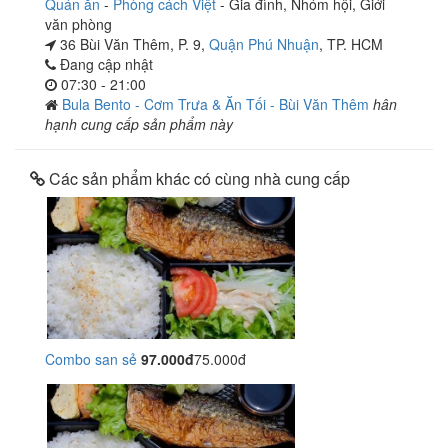
Quán ăn
-
Phòng cách Việt
-
Gia đình
,
Nhóm hội
,
Giới
văn phòng
36 Bùi Văn Thêm, P. 9,
Quận Phú Nhuận
, TP. HCM
Đang cập nhật
07:30 - 21:00
Bula Bento - Cơm Trưa & Ăn Tối - Bùi Văn Thêm
hân
hạnh cung cấp sản phẩm này
Các sản phẩm khác có cùng nhà cung cấp
Combo san sẻ
97.000đ
75.000đ