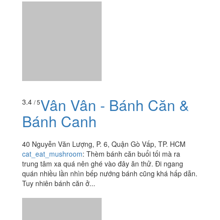
Vân Vân - Bánh Căn &
3.4
/ 5
Bánh Canh
40 Nguyễn Văn Lượng, P. 6, Quận Gò Vấp, TP. HCM
cat_eat_mushroom
:
Thèm bánh căn buổi tối mà ra
trung tâm xa quá nên ghé vào đây ăn thử. Đi ngang
quán nhiều lần nhìn bếp nướng bánh cũng khá hấp dẫn.
Tuy nhiên bánh căn ở...
Ụt Ụt Coffee
3.8
/ 5
40 Nguyễn Tuân, P. 3, Quận Gò Vấp, TP. HCM
uyenlinh.bui2304
:
Hôm nay mình và em mình có đến
mua 1 ly trà sữa,lúc vừa tới thì bạn nhân viên mới tỏ vẻ
khó chịu, còn nhăn mặt kiểu như lười đứng dậy bán cho
mình tại...