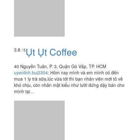
Up Station Esports
5.0
/ 5
Coffee 24h
60 Lê Lợi, P. 4, Quận Gò Vấp, TP. HCM
thinh123gkb
:
Quán này có bạn xinh gái không biết tên gì
Trung Nguyên Legend
4.0
/ 5