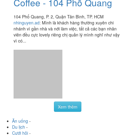
Làm đẹp
-
Vui chơi
-
Mua sắm
-
Giáo dục
-
Dịch vụ