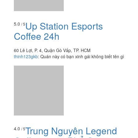
Coffee - 104 Phổ Quang
104 Phổ Quang, P. 2, Quận Tân Bình, TP. HCM
nhinguyen.ad
:
Mình là khách hàng thường xuyên chi
nhánh vì gần nhà và nới làm việc, tất cả các bạn nhân
viên đều cực lovely riêng chị quản lý mình nghĩ như vậy
vì có...
Xem thêm
Ăn uống
-
Du lịch
-
Cưới hỏi
-