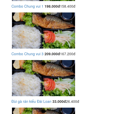
Combo Chung vui 1
198.000đ
158.400đ
Combo Chung vui 3
209.000đ
167.200đ
Đùi gà rán kiểu Đài Loan
33.000đ
26.400đ