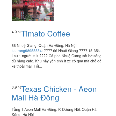
Timato Coffee
4.0
/ 5
66 Nhuệ Giang, Quận Hà Đông, Hà Nội
luutrang98955534
:
???? 66 Nhuệ Giang ???? 15-35k
Lẩu 1 người 79k ???? Cả phố Nhuệ Giang sát bờ sông
đủ hàng cafe. Khu này yên tĩnh ít xe cộ qua mà chỗ để
xe thoải mái. Tối...
Texas Chicken - Aeon
3.9
/ 5