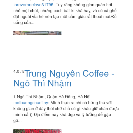
foreveronelove31795
:
Tuy rằng không gian quán hơi
nhỏ một chút, nhưng cách bài trí khá hay, và có cả ghế
đặt ngoài vỉa hè nên tạo một cảm giác rất thoải mái.Đồ
uống của...
Trung Nguyên Coffee -
4.0
/ 5
Ngô Thì Nhậm
1 Ngô Thì Nhậm, Quận Hà Đông, Hà Nội
motbuongchuoitay
:
Mình thực ra chỉ có hứng thú với
không gian ở đây thôi chứ chả có gì khác giữ chân được
mình cả )) Địa điểm này khá đẹp và lý tưởng để gặp
gỡ...