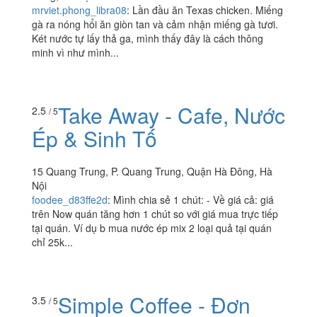
Mall Hà Đông
Tầng 1 Aeon Mall Hà Đông, P. Dương Nội, Quận Hà
Đông, Hà Nội
mrviet.phong_libra08
:
Lần đầu ăn Texas chicken. Miếng
gà ra nóng hổi ăn giòn tan và cảm nhận miếng gà tươi.
Két nước tự lấy thả ga, mình thấy đây là cách thông
minh vì như mình...
Take Away - Cafe, Nước
2.5
/ 5
Ép & Sinh Tố
15 Quang Trung, P. Quang Trung, Quận Hà Đông, Hà
Nội
foodee_d83ffe2d
:
Mình chia sẻ 1 chút: - Về giá cả: giá
trên Now quán tăng hơn 1 chút so với giá mua trực tiếp
tại quán. Ví dụ b mua nước ép mix 2 loại quả tại quán
chỉ 25k...