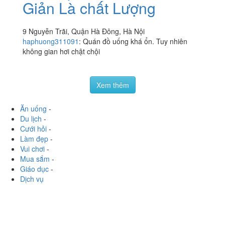
Simple Coffee - Đơn
3.5
/ 5
Giản Là chất Lượng
9 Nguyễn Trãi, Quận Hà Đông, Hà Nội
haphuong311091
:
Quán đồ uống khá ổn. Tuy nhiên
không gian hơi chật chội
Xem thêm
Ăn uống
-
Du lịch
-
Cưới hỏi
-
Làm đẹp
-
Vui chơi
-
Mua sắm
-
Giáo dục
-
Dịch vụ