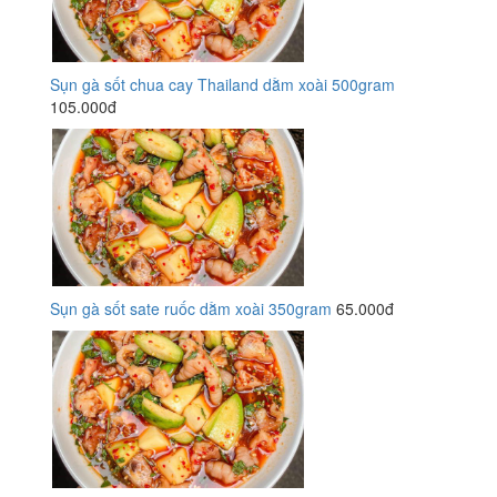
Sụn gà sốt chua cay Thailand dằm xoài 500gram
105.000đ
Sụn gà sốt sate ruốc dằm xoài 350gram
65.000đ