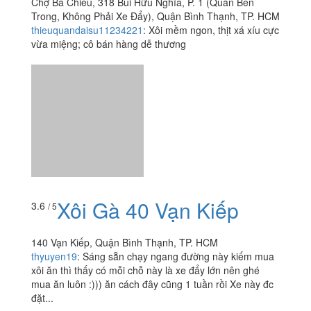
Chợ Bà Chiểu, 318 Bùi Hữu Nghĩa, P. 1 (Quán Bên
Trong, Không Phải Xe Đẩy), Quận Bình Thạnh, TP. HCM
thieuquandaisu11234221
:
Xôi mềm ngon, thịt xá xíu cực
vừa miệng; cô bán hàng dễ thương
Xôi Gà 40 Vạn Kiếp
3.6
/ 5
140 Vạn Kiếp, Quận Bình Thạnh, TP. HCM
thyuyen19
:
Sáng sẵn chạy ngang đường này kiếm mua
xôi ăn thì thấy có mỗi chỗ này là xe đẩy lớn nên ghé
mua ăn luôn :))) ăn cách đây cũng 1 tuần rồi Xe này đc
đặt...