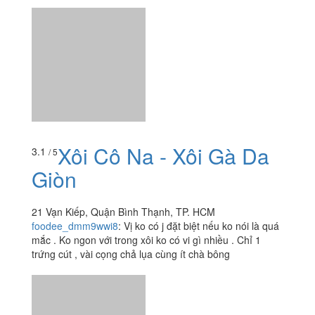
Xôi Cô Na - Xôi Gà Da
3.1
/ 5
Giòn
21 Vạn Kiếp, Quận Bình Thạnh, TP. HCM
foodee_dmm9wwi8
:
Vị ko có j đặt biệt nếu ko nói là quá
mắc . Ko ngon với trong xôi ko có vi gì nhiều . Chỉ 1
trứng cút , vài cọng chả lụa cùng ít chà bông
4.7
/ 5