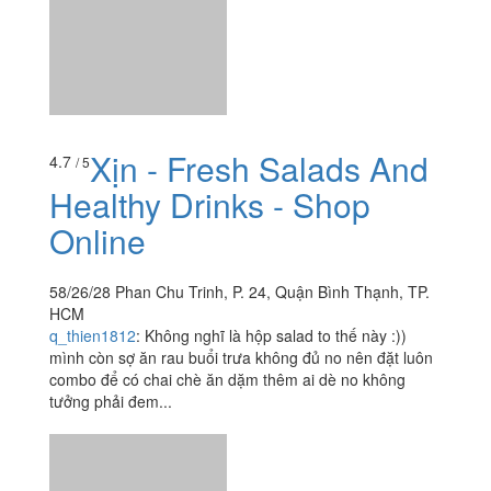
Xịn - Fresh Salads And
Healthy Drinks - Shop
Online
58/26/28 Phan Chu Trinh, P. 24, Quận Bình Thạnh, TP.
HCM
q_thien1812
:
Không nghĩ là hộp salad to thế này :))
mình còn sợ ăn rau buổi trưa không đủ no nên đặt luôn
combo để có chai chè ăn dặm thêm ai dè no không
tưởng phải đem...
3.7
/ 5