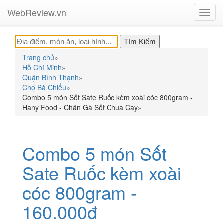
WebReview.vn
Toggl
navig
Trang chủ
»
Hồ Chí Minh
»
Quận Bình Thạnh
»
Chợ Bà Chiểu
»
Combo 5 món Sốt Sate Ruốc kèm xoài cóc 800gram -
Hany Food - Chân Gà Sốt Chua Cay
»
Combo 5 món Sốt
Sate Ruốc kèm xoài
cóc 800gram -
160.000đ