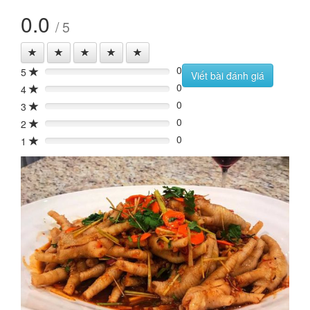
0.0
/ 5
0
5
0%
Viết bài đánh giá
0
4
0%
0
3
0%
0
2
0%
0
1
0%