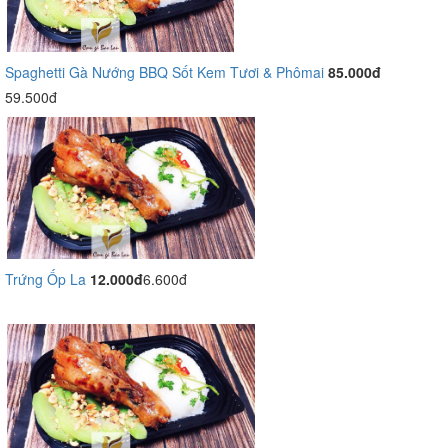
Spaghetti Gà Nướng BBQ Sốt Kem Tươi & Phômai
85.000đ
59.500đ
Trứng Ốp La
12.000đ
6.600đ