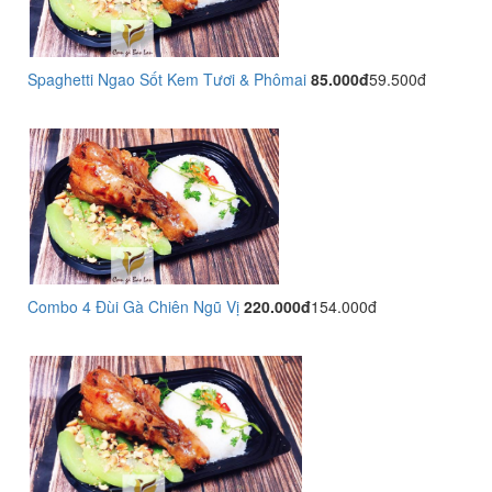
Spaghetti Ngao Sốt Kem Tươi & Phômai
85.000đ
59.500đ
Combo 4 Đùi Gà Chiên Ngũ Vị
220.000đ
154.000đ