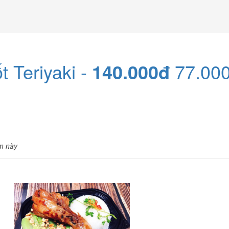
 Teriyaki -
140.000đ
77.00
m này