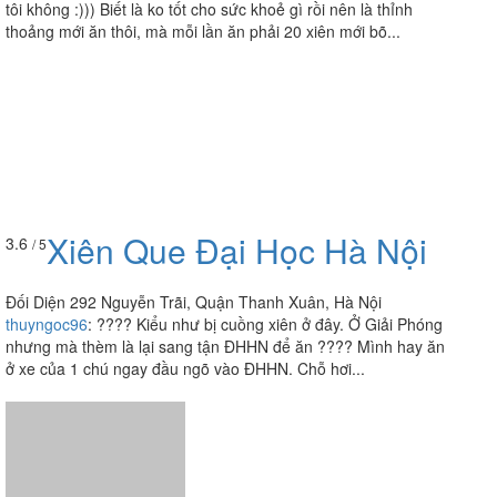
tôi không :))) Biết là ko tốt cho sức khoẻ gì rồi nên là thỉnh
thoảng mới ăn thôi, mà mỗi lần ăn phải 20 xiên mới bõ...
Xiên Que Đại Học Hà Nội
3.6
/ 5
Đối Diện 292 Nguyễn Trãi, Quận Thanh Xuân, Hà Nội
thuyngoc96
:
???? Kiểu như bị cuồng xiên ở đây. Ở Giải Phóng
nhưng mà thèm là lại sang tận ĐHHN để ăn ???? Mình hay ăn
ở xe của 1 chú ngay đầu ngõ vào ĐHHN. Chỗ hơi...