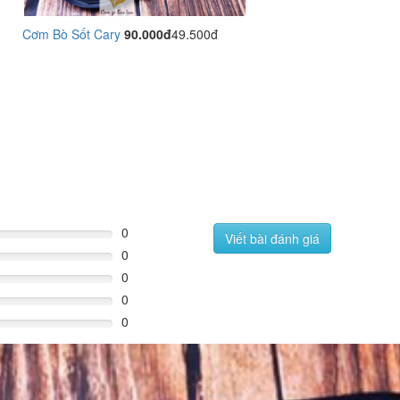
Cơm Bò Sốt Cary
90.000đ
49.500đ
0
Viết bài đánh giá
0
0
0
0