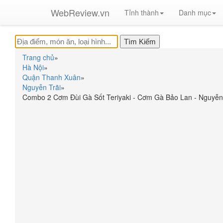
WebReview.vn
Tỉnh thành
Danh mục
Trang chủ
»
Hà Nội
»
Quận Thanh Xuân
»
Nguyễn Trãi
»
Combo 2 Cơm Đùi Gà Sốt Teriyaki - Cơm Gà Bảo Lan - Nguyễn