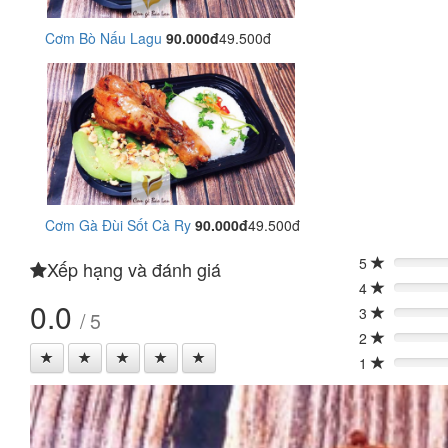
Cơm Bò Nấu Lagu
90.000đ
49.500đ
Cơm Gà Đùi Sốt Cà Ry
90.000đ
49.500đ
5
Xếp hạng và đánh giá
0%
4
0%
0.0
3
/ 5
0%
2
0%
1
0%