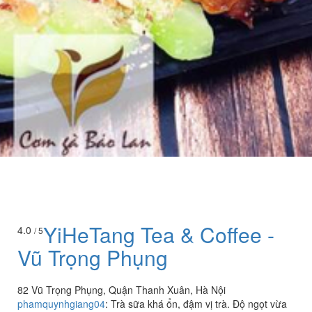
YiHeTang Tea & Coffee -
4.0
/ 5
Vũ Trọng Phụng
82 Vũ Trọng Phụng, Quận Thanh Xuân, Hà Nội
phamquynhgiang04
:
Trà sữa khá ổn, đậm vị trà. Độ ngọt vừa