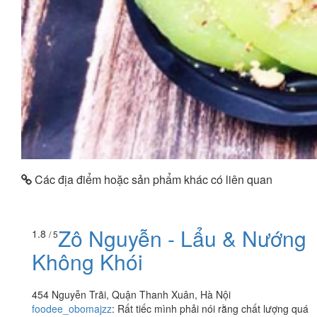
Các địa điểm hoặc sản phẩm khác có liên quan
Zô Nguyễn - Lẩu & Nướng
1.8
/ 5
Không Khói
454 Nguyễn Trãi, Quận Thanh Xuân, Hà Nội
foodee_obomajzz
:
Rất tiếc mình phải nói rằng chất lượng quá