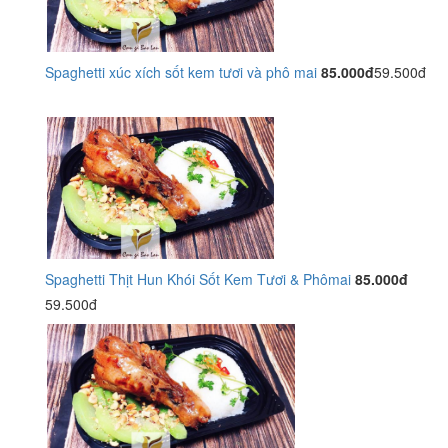
Spaghetti xúc xích sốt kem tươi và phô mai
85.000đ
59.500đ
Spaghetti Thịt Hun Khói Sốt Kem Tươi & Phômai
85.000đ
59.500đ