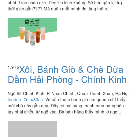
phải. Trân châu oke. Des kiu kinh khủng. Sẽ hẹn gặp lại trg
thời gian gần???? Mà quên mất mình đc tặng thêm...
Xôi, Bánh Giò & Chè Dừa
1.9
/ 5
Dầm Hải Phòng - Chính Kinh
Ngõ 55 Chính Kinh, P. Nhân Chính, Quận Thanh Xuân, Hà Nội
foodee_7nfm80cn
:
Vợ bầu thèm bánh giò tìm quanh chỉ thấy
mỗi chỗ này gần nhà. Đây có hai hàng, mình mua hàng bên
tay phải chiều từ ngõ vào. Bà bán hàng thấy mình lơ ngơ...