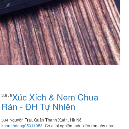
Xúc Xích & Nem Chua
3.6
/ 5
Rán - ĐH Tự Nhiên
334 Nguyễn Trãi, Quận Thanh Xuân, Hà Nội
khanhhoang05011058
:
Có ai bị nghiện món xiên rán này như