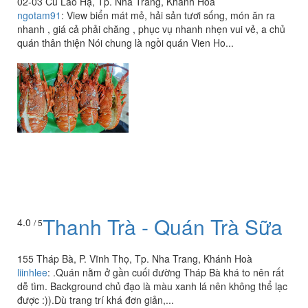
02-03 Cù Lao Hạ, Tp. Nha Trang, Khánh Hoà
ngotam91
:
View biển mát mẻ, hải sản tươi sống, món ăn ra
nhanh , giá cả phải chăng , phục vụ nhanh nhẹn vui vẻ, a chủ
quán thân thiện Nói chung là ngồi quán Vien Ho...
Thanh Trà - Quán Trà Sữa
4.0
/ 5
155 Tháp Bà, P. Vĩnh Thọ, Tp. Nha Trang, Khánh Hoà
liinhlee
:
.Quán nằm ở gần cuối đường Tháp Bà khá to nên rất
dễ tìm. Background chủ đạo là màu xanh lá nên không thể lạc
được :)).Dù trang trí khá đơn giản,...