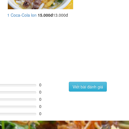
1 Coca-Cola lon
15.000đ
13.000đ
0
Viết bài đánh giá
0
0
0
0