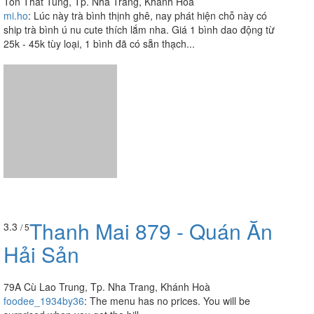
Tôn Thất Tùng, Tp. Nha Trang, Khánh Hoà
mi.ho
:
Lúc này trà bình thịnh ghê, nay phát hiện chỗ này có
ship trà bình ú nu cute thích lắm nha. Giá 1 bình dao động từ
25k - 45k tùy loại, 1 bình đã có sẵn thạch...
Thanh Mai 879 - Quán Ăn
3.3
/ 5
Hải Sản
79A Cù Lao Trung, Tp. Nha Trang, Khánh Hoà
foodee_1934by36
:
The menu has no prices. You will be