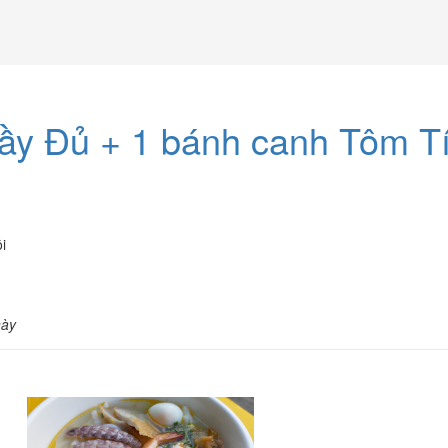
y Đủ + 1 bánh canh Tôm Tít
i
này