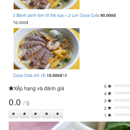
2 Bánh canh tôm tít thịt cua + 2 Lon Coca-Cola
90.000đ
76.000đ
Coca-Cola chỉ 1Đ
15.000đ
1đ
5
Xếp hạng và đánh giá
0%
4
0%
0.0
3
/ 5
0%
2
0%
1
0%