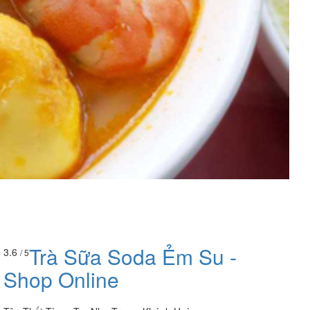
Trà Sữa Soda Ẻm Su -
3.6
/ 5
Shop Online