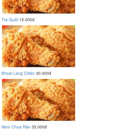
Trà Quất
15.000đ
Khoai Lang Chiên
30.000đ
Nem Chua Rán
35.000đ