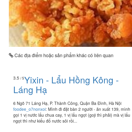
Các địa điểm hoặc sản phẩm khác có liên quan
Yixin - Lẩu Hồng Kông -
3.5
/ 5
Láng Hạ
6 Ngõ 71 Láng Hạ, P. Thành Công, Quận Ba Đình, Hà Nội
foodee_o7nonxoi
:
Mình đi đặt bàn 2 người - ăn xuất 139, mình
gọi 1 vị nước lẩu chua cay, 1 vị lẩu ngọt (goji thì phải) mà vị lẩu
ngọt thì như kiểu đổ nước sôi rồi...