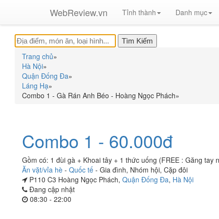
WebReview.vn
Tỉnh thành
Danh mục
Trang chủ
»
Hà Nội
»
Quận Đống Đa
»
Láng Hạ
»
Combo 1 - Gà Rán Anh Béo - Hoàng Ngọc Phách
»
Combo 1 - 60.000đ
Gồm có: 1 đùi gà + Khoai tây + 1 thức uống (FREE : Găng tay nil
Ăn vặt/vỉa hè
-
Quốc tế
-
Gia đình
,
Nhóm hội
,
Cặp đôi
P110 C3 Hoàng Ngọc Phách,
Quận Đống Đa
,
Hà Nội
Đang cập nhật
08:30 - 22:00