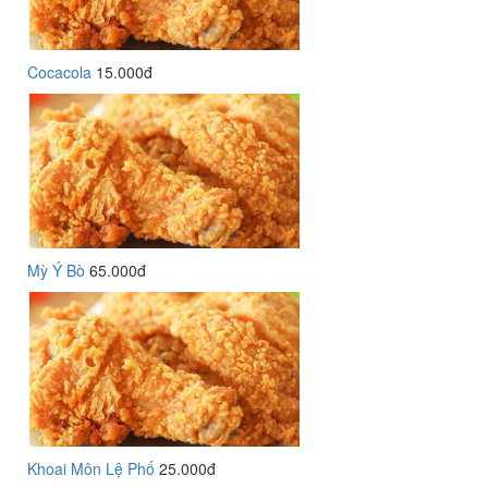
Cocacola
15.000đ
Mỳ Ý Bò
65.000đ
Khoai Môn Lệ Phố
25.000đ