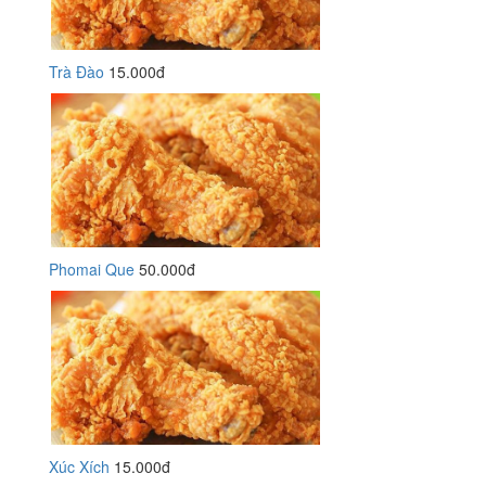
Trà Đào
15.000đ
Phomai Que
50.000đ
Xúc Xích
15.000đ