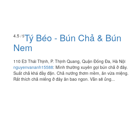
Tý Béo - Bún Chả & Bún
4.5
/ 5
Nem
110 E3 Thái Thịnh, P. Thịnh Quang, Quận Đống Đa, Hà Nội
nguyenvananh15588
:
Mình thường xuyên gọi bún chả ở đây.
Suất chả khá đầy đặn. Chả nướng thơm mềm, ăn vừa miệng.
Rất thích chả miếng ở đây ăn bao ngon. Vẫn sẽ ủng...
Ăn uống
-