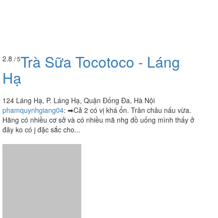
Trà Sữa Tocotoco - Láng
2.8
/ 5
Hạ
124 Láng Hạ, P. Láng Hạ, Quận Đống Đa, Hà Nội
phamquynhgiang04
:
➡Cả 2 có vị khá ổn. Trân châu nấu vừa.
Hãng có nhiều cơ sở và có nhiều mã nhg đồ uống mình thấy ở
đây ko có j đặc sắc cho...