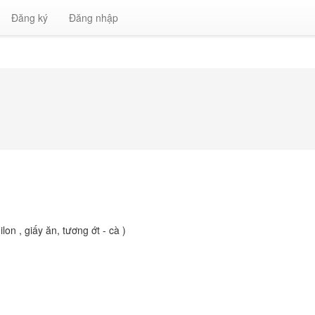
Đăng ký
Đăng nhập
on , giấy ăn, tương ớt - cà )