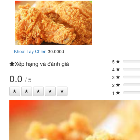
Khoai Tây Chiên
30.000đ
5
Xếp hạng và đánh giá
0%
4
0%
0.0
3
/ 5
0%
2
0%
1
0%