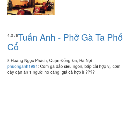
Tuấn Anh - Phở Gà Ta Phố
4.0
/ 5
Cổ
8 Hoàng Ngọc Phách, Quận Đống Đa, Hà Nội
phuonganh1994
:
Cơm gà đảo siêu ngon, bắp cải hợp vị, cơm
đầy đặn ăn 1 người no căng, giá cả hợp lí ????
Xem thêm