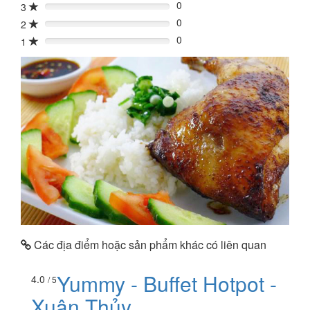
0
3
0%
0
2
0%
0
1
0%
Các địa điểm hoặc sản phẩm khác có liên quan
Yummy - Buffet Hotpot -
4.0
/ 5
Xuân Thủy