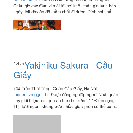
Chân giò cay đậm vị mỗi tội hơi khô, chân giò lạnh béo
ngậy, thịt dày ăn đã mồm chết đi được. Đỉnh cai nhất...
Yakiniku Sakura - Cầu
4.4
/ 5
Giấy
104 Trần Thái Tông, Quận Cầu Giấy, Hà Nội
foodee_zmggm1bl
:
Được đồng nghiệp người Nhật quán
này giới thiệu nên qua ăn thử đợt trước. *** Điểm cộng: -
Thịt tươi ngon, không ướp nhiều gia vị nên có thể cảm...