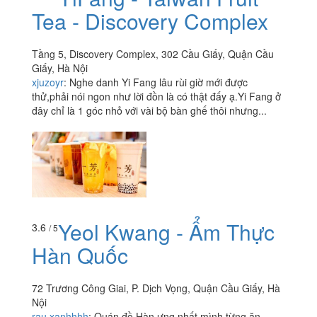
Tea - Discovery Complex
Tầng 5, Discovery Complex, 302 Cầu Giấy, Quận Cầu
Giấy, Hà Nội
xjuzoyr
:
Nghe danh Yi Fang lâu rùi giờ mới được
thử,phải nói ngon như lời đồn là có thật đấy ạ.Yi Fang ở
đây chỉ là 1 góc nhỏ với vài bộ bàn ghế thôi nhưng...
Yeol Kwang - Ẩm Thực
3.6
/ 5
Hàn Quốc
72 Trương Công Giai, P. Dịch Vọng, Quận Cầu Giấy, Hà
Nội
rau.xanhhhh
:
Quán đồ Hàn ưng nhất mình từng ăn.