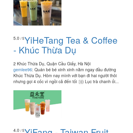
YiHeTang Tea & Coffee
5.0
/ 5
- Khúc Thừa Dụ
2 Khúc Thừa Dụ, Quận Cầu Giấy, Hà Nội
gemlee96
:
Quán bé bé xinh xinh nằm ngay đầu đường
Khúc Thừa Dụ. Hôm nay mình với bạn đi hai người thôi
nhưng gọi 4 cốc vì ngồi cả đến tối :))) Lục trà chanh ổi...
YiFang - Taiwan Fruit
4.0
/ 5