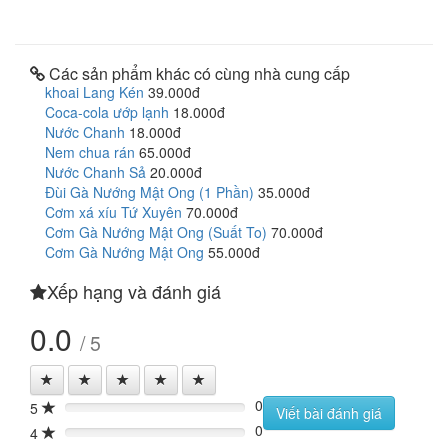
Các sản phẩm khác có cùng nhà cung cấp
khoai Lang Kén
39.000đ
Coca-cola ướp lạnh
18.000đ
Nước Chanh
18.000đ
Nem chua rán
65.000đ
Nước Chanh Sả
20.000đ
Đùi Gà Nướng Mật Ong (1 Phần)
35.000đ
Cơm xá xíu Tứ Xuyên
70.000đ
Cơm Gà Nướng Mật Ong (Suất To)
70.000đ
Cơm Gà Nướng Mật Ong
55.000đ
Xếp hạng và đánh giá
0.0
/ 5
0
5
0%
Viết bài đánh giá
0
4
0%