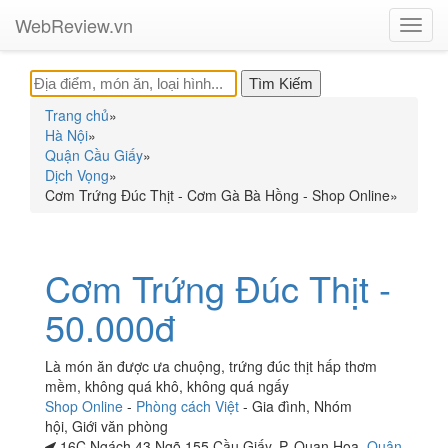
WebReview.vn
Toggl
navig
Trang chủ
»
Hà Nội
»
Quận Cầu Giấy
»
Dịch Vọng
»
Cơm Trứng Đúc Thịt - Cơm Gà Bà Hồng - Shop Online
»
Cơm Trứng Đúc Thịt -
50.000đ
Là món ăn được ưa chuộng, trứng đúc thịt hấp thơm
mềm, không quá khô, không quá ngấy
Shop Online
-
Phòng cách Việt
-
Gia đình
,
Nhóm
hội
,
Giới văn phòng
16C Ngách 43 Ngõ 155 Cầu Giấy, P. Quan Hoa,
Quận