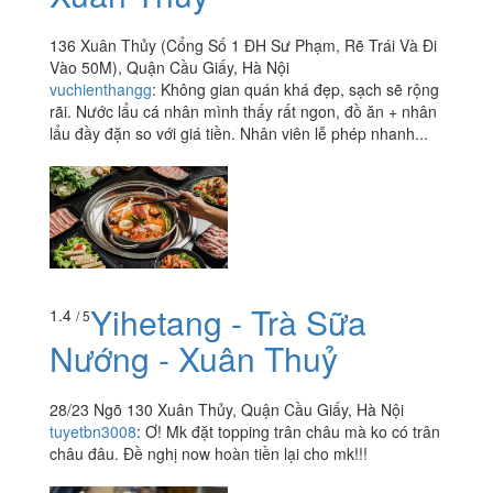
136 Xuân Thủy (Cổng Số 1 ĐH Sư Phạm, Rẽ Trái Và Đi
Vào 50M), Quận Cầu Giấy, Hà Nội
vuchienthangg
:
Không gian quán khá đẹp, sạch sẽ rộng
rãi. Nước lẩu cá nhân mình thấy rất ngon, đồ ăn + nhân
lẩu đầy đặn so với giá tiền. Nhân viên lễ phép nhanh...
Yihetang - Trà Sữa
1.4
/ 5
Nướng - Xuân Thuỷ
28/23 Ngõ 130 Xuân Thủy, Quận Cầu Giấy, Hà Nội
tuyetbn3008
:
Ơ! Mk đặt topping trân châu mà ko có trân
châu đâu. Đề nghị now hoàn tiền lại cho mk!!!