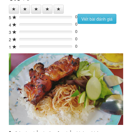
0
5
0%
Viết bài đánh giá
0
4
0%
0
3
0%
0
2
0%
0
1
0%