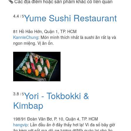
Các địa điểm hoặc sản phẩm khác có liên quan
Yume Sushi Restaurant
4.4
/ 5
81 Hồ Hảo Hớn, Quận 1, TP. HCM
KannieChung
:
Món mình thích nhất là sushi ăn rất lạ và
ngon miệng. Vị ăn ổn.
Yori - Tokbokki &
3.8
/ 5
Kimbap
198/91 Đoàn Văn Bơ, P. 10, Quận 4, TP. HCM
hangvip
:
Lần đầu ăn ở đây thấy hơi lạ! Vì đa số bây giờ
ăn kèm với sốt ma-dô-ne,tương ớt!Mà quán lại cho ăn