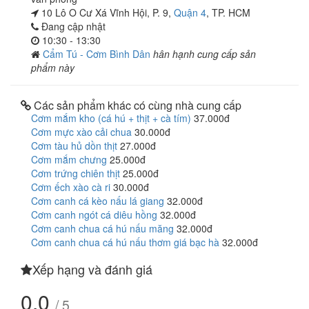
10 Lô O Cư Xá Vĩnh Hội, P. 9,
Quận 4
, TP. HCM
Đang cập nhật
10:30 - 13:30
Cẩm Tú - Cơm Bình Dân
hân hạnh cung cấp sản
phẩm này
Các sản phẩm khác có cùng nhà cung cấp
Cơm mắm kho (cá hú + thịt + cà tím)
37.000đ
Cơm mực xào cải chua
30.000đ
Cơm tàu hủ dồn thịt
27.000đ
Cơm mắm chưng
25.000đ
Cơm trứng chiên thịt
25.000đ
Cơm ếch xào cà ri
30.000đ
Cơm canh cá kèo nấu lá giang
32.000đ
Cơm canh ngót cá diêu hồng
32.000đ
Cơm canh chua cá hú nấu măng
32.000đ
Cơm canh chua cá hú nấu thơm giá bạc hà
32.000đ
Xếp hạng và đánh giá
0.0
/ 5