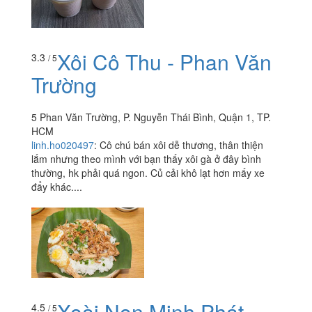
Xôi Cô Thu - Phan Văn
3.3
/ 5
Trường
5 Phan Văn Trường, P. Nguyễn Thái Bình, Quận 1, TP.
HCM
linh.ho020497
:
Cô chú bán xôi dễ thương, thân thiện
lắm nhưng theo mình với bạn thấy xôi gà ở đây bình
thường, hk phải quá ngon. Củ cải khô lạt hơn mấy xe
đẩy khác....
Xoài Non Minh Phát -
4.5
/ 5