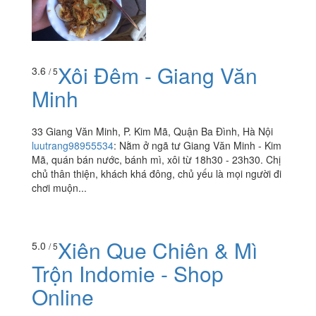
Xôi Đêm - Giang Văn
3.6
/ 5
Minh
33 Giang Văn Minh, P. Kim Mã, Quận Ba Đình, Hà Nội
luutrang98955534
:
Nằm ở ngã tư Giang Văn Minh - Kim
Mã, quán bán nước, bánh mì, xôi từ 18h30 - 23h30. Chị
chủ thân thiện, khách khá đông, chủ yếu là mọi người đi
chơi muộn...
Xiên Que Chiên & Mì
5.0
/ 5
Trộn Indomie - Shop
Online