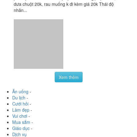
dưa chuột 20k, rau muống k đi kèm giá 20k Thái độ
nhân...
Xem thêm
Ăn uống
-
Du lịch
-
Cưới hỏi
-
Làm đẹp
-
Vui chơi
-
Mua sắm
-
Giáo dục
-
Dịch vụ