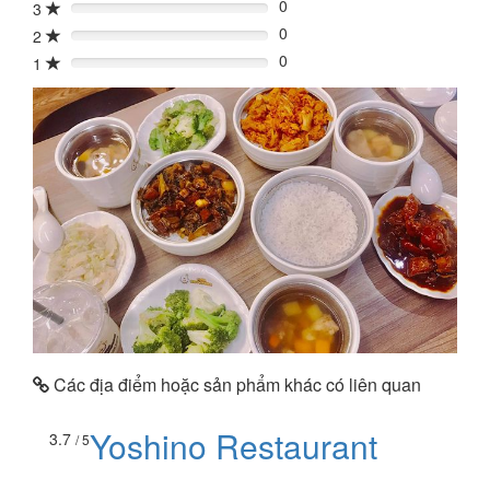
0
3
0%
0
2
0%
0
1
0%
Các địa điểm hoặc sản phẩm khác có liên quan
Yoshino Restaurant
3.7
/ 5