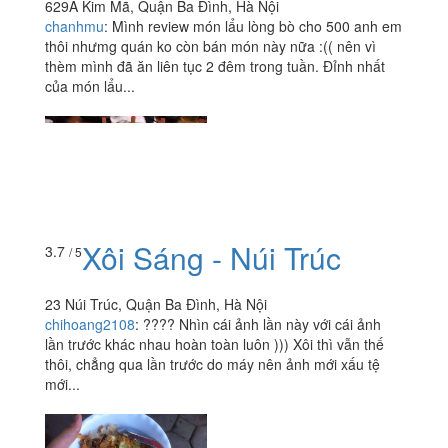
629A Kim Mã, Quận Ba Đình, Hà Nội
chanhmu
:
Mình review món lẩu lòng bò cho 500 anh em
thôi nhưmg quán ko còn bán món này nữa :(( nên vì
thèm mình đã ăn liên tục 2 đêm trong tuần. Đỉnh nhất
của món lẩu...
Xôi Sáng - Núi Trúc
3.7
/ 5
23 Núi Trúc, Quận Ba Đình, Hà Nội
chihoang2108
:
???? Nhìn cái ảnh lần này với cái ảnh
lần trước khác nhau hoàn toàn luôn ))) Xôi thì vẫn thế
thôi, chẳng qua lần trước do máy nên ảnh mới xấu tệ
mới...