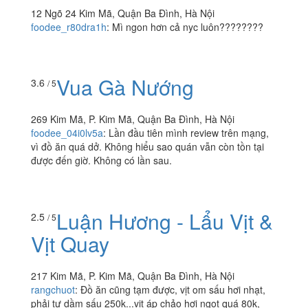
12 Ngõ 24 Kim Mã, Quận Ba Đình, Hà Nội
foodee_r80dra1h
:
Mì ngon hơn cả nyc luôn????????
Vua Gà Nướng
3.6
/ 5
269 Kim Mã, P. Kim Mã, Quận Ba Đình, Hà Nội
foodee_04i0lv5a
:
Lần đầu tiên mình review trên mạng,
vì đồ ăn quá dở. Không hiểu sao quán vẫn còn tồn tại
được đến giờ. Không có lần sau.
Luận Hương - Lẩu Vịt &
2.5
/ 5
Vịt Quay
217 Kim Mã, P. Kim Mã, Quận Ba Đình, Hà Nội
rangchuot
:
Đồ ăn cũng tạm được, vịt om sấu hơi nhạt,
phải tự dầm sấu 250k...vịt áp chảo hơi ngọt quá 80k,