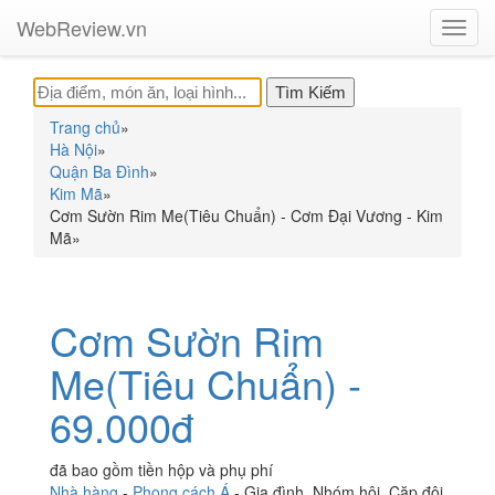
WebReview.vn
Toggl
navig
Trang chủ
»
Hà Nội
»
Quận Ba Đình
»
Kim Mã
»
Cơm Sườn Rim Me(Tiêu Chuẩn) - Cơm Đại Vương - Kim
Mã
»
Cơm Sườn Rim
Me(Tiêu Chuẩn) -
69.000đ
đã bao gồm tiền hộp và phụ phí
Nhà hàng
-
Phong cách Á
-
Gia đình
,
Nhóm hội
,
Cặp đôi