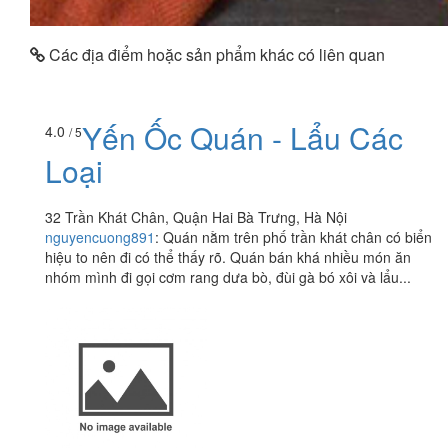
Các địa điểm hoặc sản phẩm khác có liên quan
Yến Ốc Quán - Lẩu Các
4.0
/ 5
Loại
32 Trần Khát Chân, Quận Hai Bà Trưng, Hà Nội
nguyencuong891
:
Quán nằm trên phố trần khát chân có biển
hiệu to nên đi có thể thấy rõ. Quán bán khá nhiều món ăn
nhóm mình đi gọi cơm rang dưa bò, đùi gà bó xôi và lẩu...