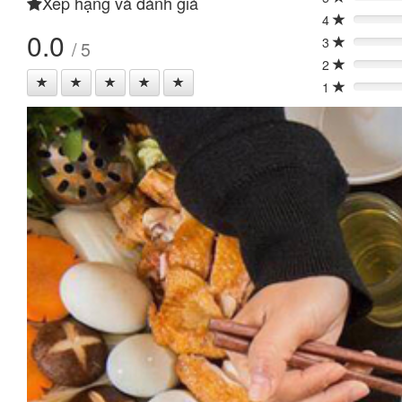
Xếp hạng và đánh giá
0%
4
0%
0.0
3
/ 5
0%
2
0%
1
0%