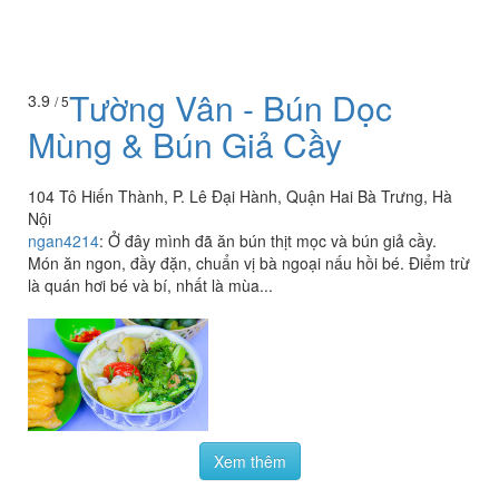
Tường Vân - Bún Dọc
3.9
/ 5
Mùng & Bún Giả Cầy
104 Tô Hiến Thành, P. Lê Đại Hành, Quận Hai Bà Trưng, Hà
Nội
ngan4214
:
Ở đây mình đã ăn bún thịt mọc và bún giả cầy.
Món ăn ngon, đầy đặn, chuẩn vị bà ngoại nấu hồi bé. Điểm trừ
là quán hơi bé và bí, nhất là mùa...
Xem thêm