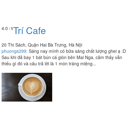
Trí Cafe
4.0
/ 5
20 Thi Sách, Quận Hai Bà Trưng, Hà Nội
phuongs299
:
Sáng nay mình có bữa sáng chất lượng ghei ạ :D
Sau khi đả bay 1 bát bún cá giòn bên Mai Nga, cảm thấy vẫn
thiếu gì đó và câu trả lời là 1 món tráng miệng...