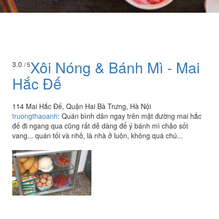
Xôi Nóng & Bánh Mì - Mai
3.0
/ 5
Hắc Đế
114 Mai Hắc Đế, Quận Hai Bà Trưng, Hà Nội
truongthaoanh
:
Quán bình dân ngay trên mặt đường mai hắc
đế đi ngang qua cũng rất dễ dàng để ý bánh mì chảo sốt
vang... quán tối và nhỏ, là nhà ở luôn, không quá chú...