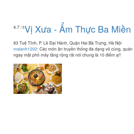
Vị Xưa - Ẩm Thực Ba Miền
4.7
/ 5
83 Tuệ Tĩnh, P. Lê Đại Hành, Quận Hai Bà Trưng, Hà Nội
maianh1202
:
Các món ăn truyền thống đa dạng vô cùng, quán
ngay mặt phố mấy tầng rộng rãi nói chung là 10 điểm ạ!!