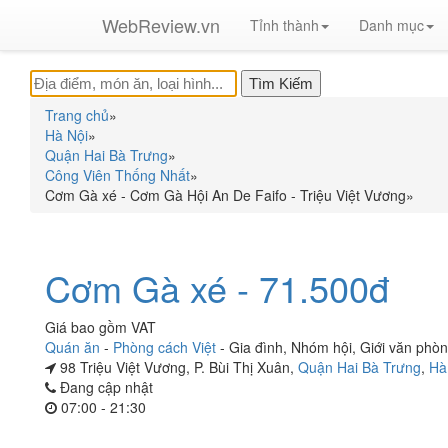
WebReview.vn
Tỉnh thành
Danh mục
Trang chủ
»
Hà Nội
»
Quận Hai Bà Trưng
»
Công Viên Thống Nhất
»
Cơm Gà xé - Cơm Gà Hội An De Faifo - Triệu Việt Vương
»
Cơm Gà xé - 71.500đ
Giá bao gồm VAT
Quán ăn
-
Phòng cách Việt
-
Gia đình
,
Nhóm hội
,
Giới văn phò
98 Triệu Việt Vương, P. Bùi Thị Xuân,
Quận Hai Bà Trưng
,
Hà
Đang cập nhật
07:00 - 21:30