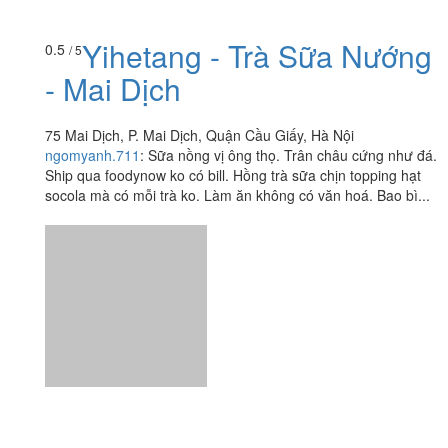
Yihetang - Trà Sữa Nướng
0.5
/ 5
- Mai Dịch
75 Mai Dịch, P. Mai Dịch, Quận Cầu Giấy, Hà Nội
ngomyanh.711
:
Sữa nồng vị ông thọ. Trân châu cứng như đá.
Ship qua foodynow ko có bill. Hồng trà sữa chịn topping hạt
socola mà có mỗi trà ko. Làm ăn không có văn hoá. Bao bì...
Ăn uống
-
Du lịch
-
Cưới hỏi
-
Làm đẹp
-
Vui chơi
-
Mua sắm
-
Giáo dục
-