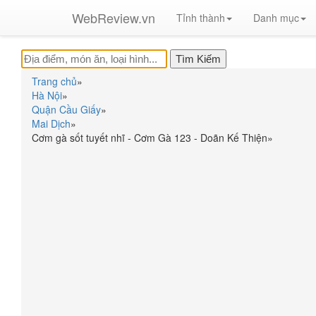
WebReview.vn
Tỉnh thành
Danh mục
Trang chủ
»
Hà Nội
»
Quận Cầu Giấy
»
Mai Dịch
»
Cơm gà sốt tuyết nhĩ - Cơm Gà 123 - Doãn Kế Thiện
»