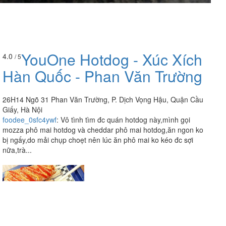
YouOne Hotdog - Xúc Xích
4.0
/ 5
Hàn Quốc - Phan Văn Trường
26H14 Ngõ 31 Phan Văn Trường, P. Dịch Vọng Hậu, Quận Cầu
Giấy, Hà Nội
foodee_0sfc4ywf
:
Vô tình tìm đc quán hotdog này,mình gọi
mozza phô mai hotdog và cheddar phô mai hotdog,ăn ngon ko
bị ngấy,do mải chụp choẹt nên lúc ăn phô mai ko kéo đc sợi
nữa,trà...