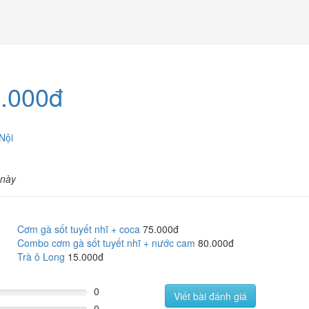
5.000đ
Nội
 này
Cơm gà sốt tuyết nhĩ + coca
75.000đ
Combo cơm gà sốt tuyết nhĩ + nước cam
80.000đ
Trà ô Long
15.000đ
0
Viết bài đánh giá
0