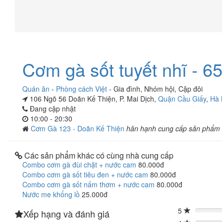
Cơm gà sốt tuyết nhĩ - 6
Quán ăn
-
Phòng cách Việt
-
Gia đình
,
Nhóm hội
,
Cặp đôi
106 Ngõ 56 Doãn Kế Thiện, P. Mai Dịch,
Quận Cầu Giấy
,
Hà 
Đang cập nhật
10:00 - 20:30
Cơm Gà 123 - Doãn Kế Thiện
hân hạnh cung cấp sản phẩm
Các sản phẩm khác có cùng nhà cung cấp
Combo cơm gà đùi chặt + nước cam
80.000đ
Combo cơm gà sốt tiêu đen + nước cam
80.000đ
Combo cơm gà sốt nấm thơm + nước cam
80.000đ
Nước me khổng lồ
25.000đ
5
Xếp hạng và đánh giá
0%