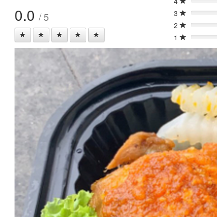
4
0%
0.0
3
/ 5
0%
2
0%
1
0%