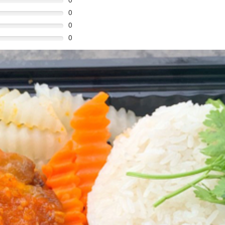
0
0
0