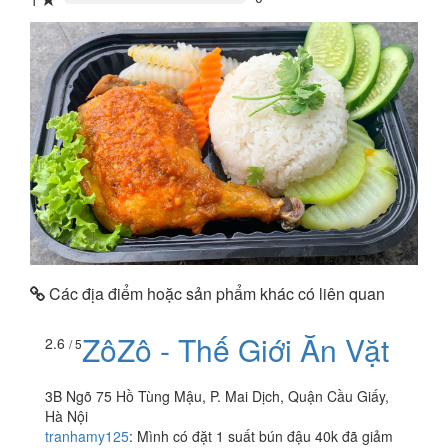
1
0%
Các địa điểm hoặc sản phẩm khác có liên quan
ZôZô - Thế Giới Ăn Vặt
2.6
/ 5
3B Ngõ 75 Hồ Tùng Mậu, P. Mai Dịch, Quận Cầu Giấy,
Hà Nội
tranhamy125
:
Mình có đặt 1 suất bún đậu 40k đã giảm