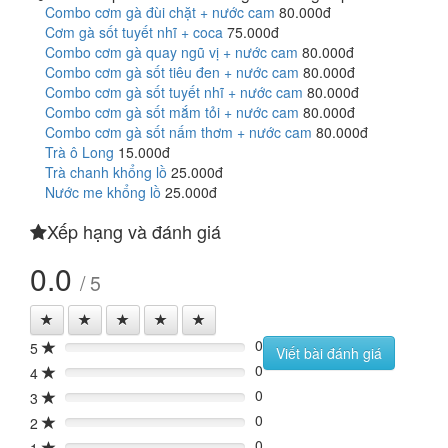
Combo cơm gà đùi chặt + nước cam
80.000đ
Cơm gà sốt tuyết nhĩ + coca
75.000đ
Combo cơm gà quay ngũ vị + nước cam
80.000đ
Combo cơm gà sốt tiêu đen + nước cam
80.000đ
Combo cơm gà sốt tuyết nhĩ + nước cam
80.000đ
Combo cơm gà sốt mắm tỏi + nước cam
80.000đ
Combo cơm gà sốt nấm thơm + nước cam
80.000đ
Trà ô Long
15.000đ
Trà chanh khổng lồ
25.000đ
Nước me khổng lồ
25.000đ
Xếp hạng và đánh giá
0.0
/ 5
0
5
0%
Viết bài đánh giá
0
4
0%
0
3
0%
0
2
0%
0