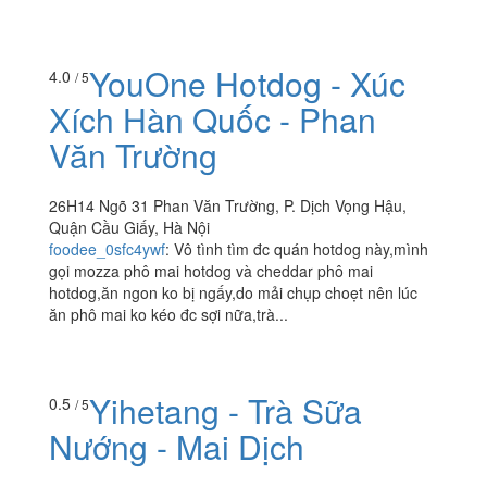
YouOne Hotdog - Xúc
4.0
/ 5
Xích Hàn Quốc - Phan
Văn Trường
26H14 Ngõ 31 Phan Văn Trường, P. Dịch Vọng Hậu,
Quận Cầu Giấy, Hà Nội
foodee_0sfc4ywf
:
Vô tình tìm đc quán hotdog này,mình
gọi mozza phô mai hotdog và cheddar phô mai
hotdog,ăn ngon ko bị ngấy,do mải chụp choẹt nên lúc
ăn phô mai ko kéo đc sợi nữa,trà...
Yihetang - Trà Sữa
0.5
/ 5
Nướng - Mai Dịch