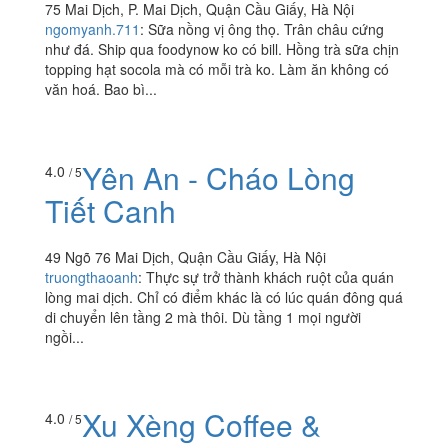
75 Mai Dịch, P. Mai Dịch, Quận Cầu Giấy, Hà Nội
ngomyanh.711
:
Sữa nồng vị ông thọ. Trân châu cứng
như đá. Ship qua foodynow ko có bill. Hồng trà sữa chịn
topping hạt socola mà có mỗi trà ko. Làm ăn không có
văn hoá. Bao bì...
Yên An - Cháo Lòng
4.0
/ 5
Tiết Canh
49 Ngõ 76 Mai Dịch, Quận Cầu Giấy, Hà Nội
truongthaoanh
:
Thực sự trở thành khách ruột của quán
lòng mai dịch. Chỉ có điểm khác là có lúc quán đông quá
di chuyển lên tầng 2 mà thôi. Dù tầng 1 mọi người
ngồi...
Xu Xèng Coffee &
4.0
/ 5