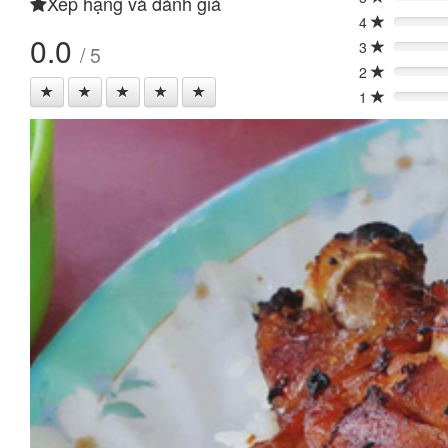
Xếp hạng và đánh giá
0%
4
0%
0.0
3
/ 5
0%
2
0%
1
0%