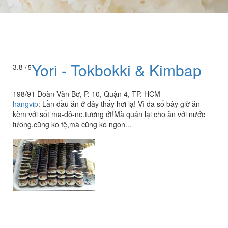
Yori - Tokbokki & Kimbap
3.8
/ 5
198/91 Đoàn Văn Bơ, P. 10, Quận 4, TP. HCM
hangvip
:
Lần đầu ăn ở đây thấy hơi lạ! Vì đa số bây giờ ăn
kèm với sốt ma-dô-ne,tương ớt!Mà quán lại cho ăn với nước
tương,cũng ko tệ,mà cũng ko ngon...