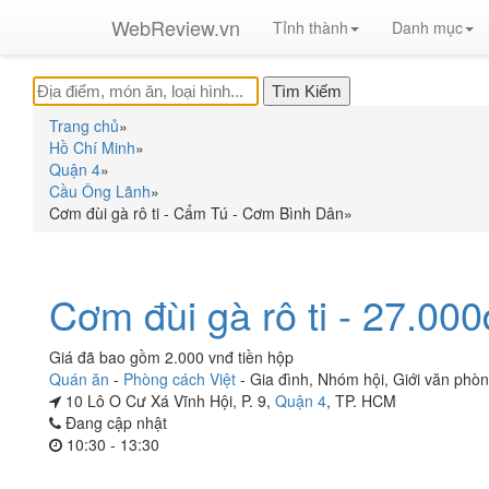
WebReview.vn
Tỉnh thành
Danh mục
Trang chủ
»
Hồ Chí Minh
»
Quận 4
»
Cầu Ông Lãnh
»
Cơm đùi gà rô ti - Cẩm Tú - Cơm Bình Dân
»
Cơm đùi gà rô ti - 27.000
Giá đã bao gồm 2.000 vnđ tiền hộp
Quán ăn
-
Phòng cách Việt
-
Gia đình
,
Nhóm hội
,
Giới văn phò
10 Lô O Cư Xá Vĩnh Hội, P. 9,
Quận 4
, TP. HCM
Đang cập nhật
10:30 - 13:30