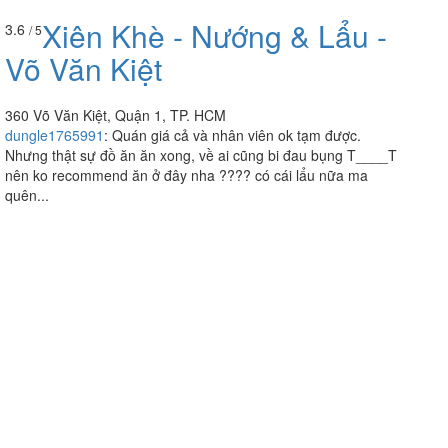
Xiên Khè - Nướng & Lẩu -
3.6
/ 5
Võ Văn Kiệt
360 Võ Văn Kiệt, Quận 1, TP. HCM
dungle1765991
:
Quán giá cả và nhân viên ok tạm được.
Nhưng thật sự đồ ăn ăn xong, về ai cũng bi đau bụng T____T
nên ko recommend ăn ở đây nha ???? có cái lẩu nữa ma
quên...